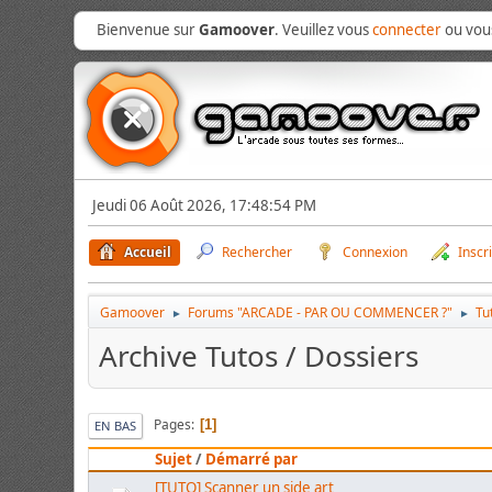
Bienvenue sur
Gamoover
. Veuillez vous
connecter
ou vo
Jeudi 06 Août 2026, 17:48:54 PM
Accueil
Rechercher
Connexion
Inscr
Gamoover
Forums "ARCADE - PAR OU COMMENCER ?"
Tu
►
►
Archive Tutos / Dossiers
Pages
1
EN BAS
Sujet
/
Démarré par
[TUTO] Scanner un side art