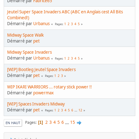
Démarré par
Fabrice65
Jeutel Super Space Invaders ABC (ABC en Anglais cest All Bits
Combined!)
Démarré par
Urbanus
1
2
3
4
5
Pages
Midway Space Walk
Démarré par
pet
Midway Space Invaders
Démarré par
Urbanus
1
2
3
4
5
Pages
[WIP] Bootleg Jeutel Space Invaders
Démarré par
pet
1
2
3
Pages
WIP IKARI WARRIORS ... rotary stick power !!
Démarré par
powermax
[WIP] Spaces Invaders Midway
Démarré par
pet
1
2
3
4
5
6
...
12
Pages
2
3
4
5
6
...
15
Pages
1
EN HAUT