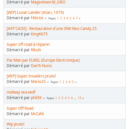
Démarré par
Mageekworld_GBO
[WIP] Lunar Lander (Atari, 1979)
Démarré par
f4brice
1
2
3
4
5
6
7
Pages
[ART'CADE] - Restauration d'une SNK Neo Candy 25
Démarré par
KingKK75
Super off road à réparer
Démarré par
Rikuls
Pac Man par EUREL (Europe Electronique)
Démarré par
Darth Nuno
[WIP] Super Invaders Jeutel
Démarré par
Mario25
1
2
3
4
5
Pages
midway sea wolf
Démarré par
phil36
1
2
3
4
5
6
...
13
Pages
Super Off Road
Démarré par
McCafé
Wip jeutel