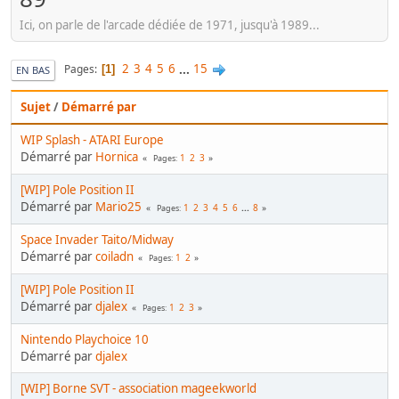
Ici, on parle de l'arcade dédiée de 1971, jusqu'à 1989...
2
3
4
5
6
...
15
Pages
1
EN BAS
Sujet
/
Démarré par
WIP Splash - ATARI Europe
Démarré par
Hornica
1
2
3
Pages
[WIP] Pole Position II
Démarré par
Mario25
1
2
3
4
5
6
...
8
Pages
Space Invader Taito/Midway
Démarré par
coiladn
1
2
Pages
[WIP] Pole Position II
Démarré par
djalex
1
2
3
Pages
Nintendo Playchoice 10
Démarré par
djalex
[WIP] Borne SVT - association mageekworld