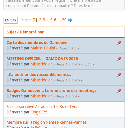
rassemblement dans votre région ? Une manifestation
concernant l'arcade à faire connaitre ? Dites-le ici !!!
2
3
4
5
6
...
20
Pages
1
EN BAS
Sujet
/
Démarré par
Carte des membres de Gamoover
Démarré par
Maitre_Poulpi
1
2
3
Pages
MEETING OFFICIEL :: GAMOOVER 2016
Démarré par
Misteriddler
1
2
3
4
5
6
...
25
Pages
::Calendrier des rassemblements::
Démarré par
Misteriddler
1
2
3
4
5
Pages
Badges Gamoover :: Le who's who des meetings !
Démarré par
Misteriddler
1
2
3
4
Pages
Salle associative Arcade in the Box – Lyon
Démarré par
KingKK75
Membre sur la région Nantes-Rennes-Vannes
Démarré par
AsPiC
1
2
3
4
5
6
...
20