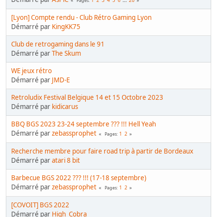
Pages
[Lyon] Compte rendu - Club Rétro Gaming Lyon
Démarré par
KingKK75
Club de retrogaming dans le 91
Démarré par
The Skum
WE jeux rétro
Démarré par
JMD-E
Retroludix Festival Belgique 14 et 15 Octobre 2023
Démarré par
kidicarus
BBQ BGS 2023 23-24 septembre ??? !!! Hell Yeah
Démarré par
zebassprophet
1
2
Pages
Recherche membre pour faire road trip à partir de Bordeaux
Démarré par
atari 8 bit
Barbecue BGS 2022 ??? !!! (17-18 septembre)
Démarré par
zebassprophet
1
2
Pages
[COVOIT] BGS 2022
Démarré par
High_Cobra