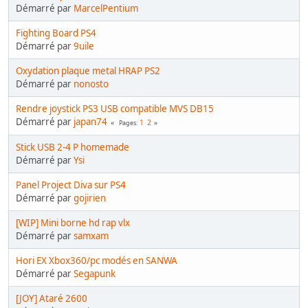
Démarré par
MarcelPentium
Fighting Board PS4
Démarré par
9uile
Oxydation plaque metal HRAP PS2
Démarré par
nonosto
Rendre joystick PS3 USB compatible MVS DB15
Démarré par
japan74
1
2
Pages
Stick USB 2-4 P homemade
Démarré par
Ysi
Panel Project Diva sur PS4
Démarré par
gojirien
[WIP] Mini borne hd rap vlx
Démarré par
samxam
Hori EX Xbox360/pc modés en SANWA
Démarré par
Segapunk
[JOY] Ataré 2600