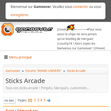
Bienvenue sur
Gamoover
. Veuillez vous
connecter
ou vous
enregistrer
.
[move]
Pour vous
aussi la chipo ne sera jamais
qu'un bootleg de merguez
(c)sushy18 ? Alors soyez les
bienvenus sur Gamoover ! [/move]
Menu principal
Gamoover
Forums "MAME-UNIVERS"
Sticks Arcade
►
►
Sticks Arcade
Tous vos sticks arcade ! Pimpés, fabriqués, customisés...
2
3
4
5
Pages
1
EN BAS
Sujet
/
Démarré par