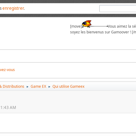
us
enregistrer
.
[move]
Vous aimez la sér
soyez les bienvenus sur Gamoover ! [/
ivez-vous
 Distributions
Game EX
Qui utilise Gameex
►
►
51:43 AM