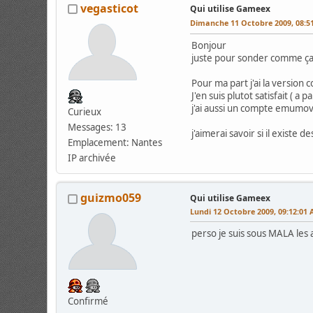
vegasticot
Qui utilise Gameex
Dimanche 11 Octobre 2009, 08:5
Bonjour
juste pour sonder comme ça q
Pour ma part j'ai la version
J'en suis plutot satisfait ( 
j'ai aussi un compte emumov
Curieux
Messages: 13
j'aimerai savoir si il existe d
Emplacement: Nantes
IP archivée
guizmo059
Qui utilise Gameex
Lundi 12 Octobre 2009, 09:12:01
perso je suis sous MALA les
Confirmé