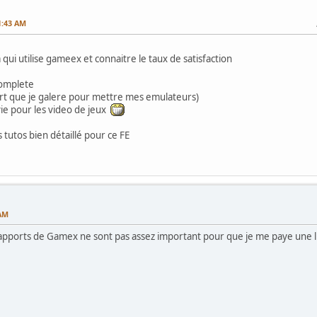
1:43 AM
ui utilise gameex et connaitre le taux de satisfaction
 complete
a part que je galere pour mettre mes emulateurs)
ie pour les video de jeux
es tutos bien détaillé pour ce FE
 AM
 apports de Gamex ne sont pas assez important pour que je me paye une l