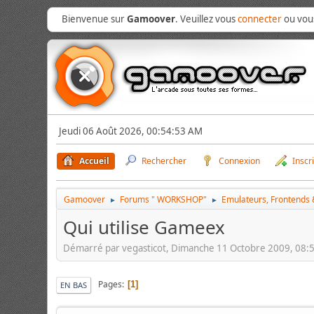
Bienvenue sur
Gamoover
. Veuillez vous
connecter
ou vo
Jeudi 06 Août 2026, 00:54:53 AM
Accueil
Rechercher
Connexion
Inscr
Gamoover
Forums " WORKSHOP"
Emulateurs, Frontends &
►
►
Qui utilise Gameex
Démarré par vegasticot, Dimanche 11 Octobre 2009, 08:
Pages
1
EN BAS