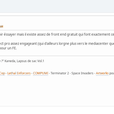
 AM
avoir éssayer mais il existe assez de front end gratuit qui font exactement
spect pro assez engageant (qui d'ailleurs lorgne plus vers le mediacenter q
 pour un FE.
a ?"
Kaneda, Lapsus de sac Vol.1
Cop
-
Lethal Enforcers
-
COMPUMI
- Terminator 2 - Space Invaders -
Artworks
po