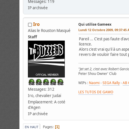
Messages: 119
IP archivée
Iro
Qui utilise Gameex
Lundi 12 Octobre 2009, 09:37:45
Alias le Rouston Masqué
Staff
Pareil ... C'est pas faute d'
licence.
Alors c'est vrai qu'il à un a
revers de vouloir faire tout
"Jet set 2, c'est avec Robert Garci
Peter Shou Owner' Club
WIPs :
Naomi
-
SEGA Rally
-
AB 
Messages: 312
LES TUTOS DE GAMO
Iro, chevalier Judaï
Emplacement: A coté
d'Agen
IP archivée
Pages
1
EN HAUT