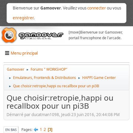
Bienvenue sur
Gamoover
. Veuillez vous
connecter
ou vous
enregistrer
.
[move]
Bienvenue sur Gamoover,
portail francophone de l'arcade.
Menu principal
Gamoover
Forums " WORKSHOP"
►
Emulateurs, Frontends & Distributions
HAPPI Game Center
►
►
Que choisir:retropie,happi ou recallbox pour un pi3B
►
Que choisir:retropie,happi ou
recallbox pour un pi3B
Démarré par ducatman1098, Jeudi 23 Juin 2016, 20:44:08 PM
1
2
Pages
3
EN BAS