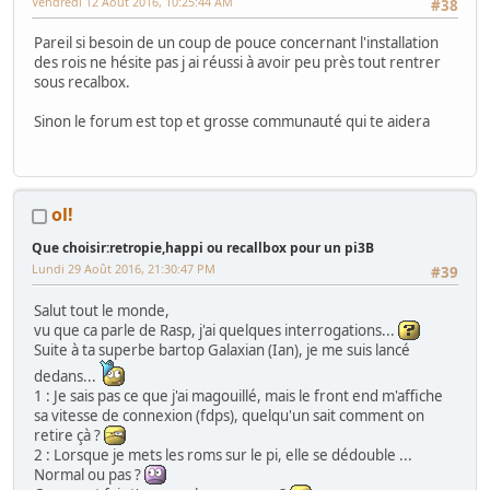
Vendredi 12 Août 2016, 10:25:44 AM
#38
Pareil si besoin de un coup de pouce concernant l'installation
des rois ne hésite pas j ai réussi à avoir peu près tout rentrer
sous recalbox.
Sinon le forum est top et grosse communauté qui te aidera
ol!
Que choisir:retropie,happi ou recallbox pour un pi3B
Lundi 29 Août 2016, 21:30:47 PM
#39
Salut tout le monde,
vu que ca parle de Rasp, j'ai quelques interrogations...
Suite à ta superbe bartop Galaxian (Ian), je me suis lancé
dedans...
1 : Je sais pas ce que j'ai magouillé, mais le front end m'affiche
sa vitesse de connexion (fdps), quelqu'un sait comment on
retire çà ?
2 : Lorsque je mets les roms sur le pi, elle se dédouble ...
Normal ou pas ?