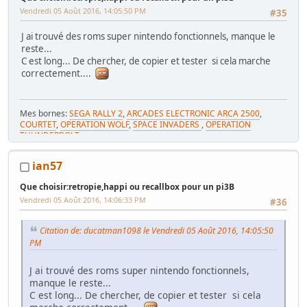
Vendredi 05 Août 2016, 14:05:50 PM
#35
J ai trouvé des roms super nintendo fonctionnels, manque le
reste...
C est long... De chercher, de copier et tester si cela marche
correctement....
Mes bornes:
SEGA RALLY 2
,
ARCADES ELECTRONIC ARCA 2500
,
COURTET
,
OPERATION WOLF
,
SPACE INVADERS
,
OPERATION
THUNDERBOLT
et
MES VENTES
et
ma GAME ROOM
ian57
mon enseigne SEGA
mes tabourets made in Tarn
Que choisir:retropie,happi ou recallbox pour un pi3B
Ma René Pierre minie
Vendredi 05 Août 2016, 14:06:33 PM
#36
Citation de: ducatman1098 le Vendredi 05 Août 2016, 14:05:50
PM
J ai trouvé des roms super nintendo fonctionnels,
manque le reste...
C est long... De chercher, de copier et tester si cela