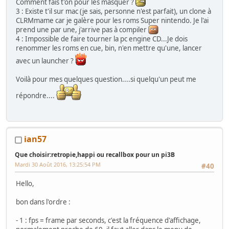
Comment fais t'on pour les masquer ?
3 : Existe t'il sur mac (je sais, personne n'est parfait), un clone à
CLRMmame car je galère pour les roms Super nintendo. Je l'ai
prend une par une, j'arrive pas à compiler
4 : Impossible de faire tourner la pc engine CD...Je dois
renommer les roms en cue, bin, n'en mettre qu'une, lancer
avec un launcher ?
Voilà pour mes quelques question....si quelqu'un peut me
répondre....
ian57
Que choisir:retropie,happi ou recallbox pour un pi3B
Mardi 30 Août 2016, 13:25:54 PM
#40
Hello,
bon dans l'ordre :
- 1 : fps = frame par seconds, c'est la fréquence d'affichage,