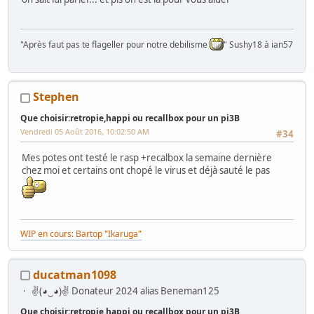
"Après faut pas te flageller pour notre debilisme
" Sushy18 à ian57
Stephen
Que choisir:retropie,happi ou recallbox pour un pi3B
Vendredi 05 Août 2016, 10:02:50 AM
#34
Mes potes ont testé le rasp +recalbox la semaine dernière
chez moi et certains ont chopé le virus et déjà sauté le pas
WIP en cours: Bartop "Ikaruga"
ducatman1098
✌(◕‿◕)✌ Donateur 2024 alias Beneman125
Que choisir:retropie,happi ou recallbox pour un pi3B