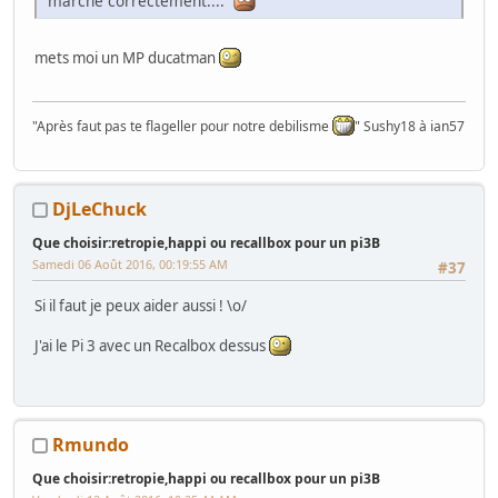
marche correctement....
mets moi un MP ducatman
"Après faut pas te flageller pour notre debilisme
" Sushy18 à ian57
DjLeChuck
Que choisir:retropie,happi ou recallbox pour un pi3B
Samedi 06 Août 2016, 00:19:55 AM
#37
Si il faut je peux aider aussi ! \o/
J'ai le Pi 3 avec un Recalbox dessus
Rmundo
Que choisir:retropie,happi ou recallbox pour un pi3B