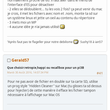
normalement proche de 60. il faut aller dans le menu de
l'interface d'ES pour désactiver
- 2 elles se dédoublent... tu les vois 2 fois? ça peut venir du mac
je crois, il met les fichiers avec nom et .nom, monte ta sd sur
un système linux et jette un oeil au contenu du répertoire
- 3 mets moi un MP
- 4 aucune idée je n'ai jamais utilisé
"Après faut pas te flageller pour notre debilisme
" Sushy18 à ian57
Gerald57
Que choisir:retropie,happi ou recallbox pour un pi3B
Mardi 30 Août 2016, 14:07:34 PM
#41
Pour ne pas avoir de fichier en double sur ta carte SD, utilise
un prog style "Hidden Cleaner" sur Mac (tu glisses ta sd dessus
pour l'ejecter) de cette manière il efface les fichier tampon
nécessaire à l'affichage sur Mac OS