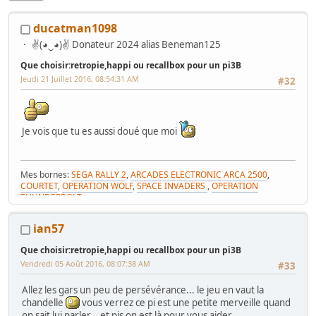
ducatman1098
✌(◕‿◕)✌ Donateur 2024 alias Beneman125
Que choisir:retropie,happi ou recallbox pour un pi3B
Jeudi 21 Juillet 2016, 08:54:31 AM
#32
Je vois que tu es aussi doué que moi
Mes bornes:
SEGA RALLY 2
,
ARCADES ELECTRONIC ARCA 2500
,
COURTET
,
OPERATION WOLF
,
SPACE INVADERS
,
OPERATION
THUNDERBOLT
et
MES VENTES
et
ma GAME ROOM
ian57
mon enseigne SEGA
mes tabourets made in Tarn
Que choisir:retropie,happi ou recallbox pour un pi3B
Ma René Pierre minie
Vendredi 05 Août 2016, 08:07:38 AM
#33
Allez les gars un peu de persévérance... le jeu en vaut la
chandelle
vous verrez ce pi est une petite merveille quand
on sait lui parler... et pis on est là pour vous aider