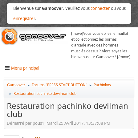
Bienvenue sur
Gamoover
. Veuillez vous
connecter
ou vous
enregistrer
.
[move]
Vous vous épilez le maillot
et collectionnez les bornes
d'arcade avec des hommes
musclés dessus ? Alors soyez les
bienvenus sur Gamoover ! [/move]
Menu principal
Gamoover
Forums "PRESS START BUTTON"
Pachinkos
►
►
Restauration pachinko devilman club
►
Restauration pachinko devilman
club
Démarré par pous1, Mardi 25 Avril 2017, 13:37:08 PM