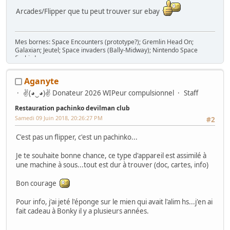
Arcades/Flipper que tu peut trouver sur ebay
Mes bornes: Space Encounters (prototype?); Gremlin Head On;
Galaxian; Jeutel; Space invaders (Bally-Midway); Nintendo Space
firebird
Aganyte
✌(◕‿◕)✌ Donateur 2026 WIPeur compulsionnel
Staff
Restauration pachinko devilman club
Samedi 09 Juin 2018, 20:26:27 PM
#2
C'est pas un flipper, c'est un pachinko...
Je te souhaite bonne chance, ce type d'appareil est assimilé à
une machine à sous...tout est dur à trouver (doc, cartes, info)
Bon courage
Pour info, j'ai jeté l'éponge sur le mien qui avait l'alim hs...j'en ai
fait cadeau à Bonky il y a plusieurs années.