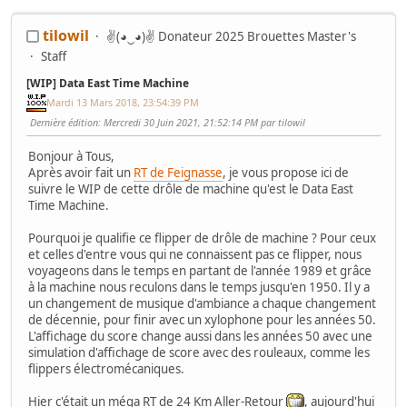
tilowil
✌(◕‿◕)✌ Donateur 2025 Brouettes Master's
Staff
[WIP] Data East Time Machine
Mardi 13 Mars 2018, 23:54:39 PM
Dernière édition
: Mercredi 30 Juin 2021, 21:52:14 PM par tilowil
Bonjour à Tous,
Après avoir fait un
RT de Feignasse
, je vous propose ici de
suivre le WIP de cette drôle de machine qu'est le Data East
Time Machine.
Pourquoi je qualifie ce flipper de drôle de machine ? Pour ceux
et celles d'entre vous qui ne connaissent pas ce flipper, nous
voyageons dans le temps en partant de l'année 1989 et grâce
à la machine nous reculons dans le temps jusqu'en 1950. Il y a
un changement de musique d'ambiance a chaque changement
de décennie, pour finir avec un xylophone pour les années 50.
L'affichage du score change aussi dans les années 50 avec une
simulation d'affichage de score avec des rouleaux, comme les
flippers électromécaniques.
Hier c'était un méga RT de 24 Km Aller-Retour
, aujourd'hui