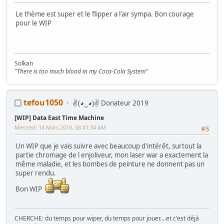
Le thème est super et le flipper a l'air sympa. Bon courage
pour le WIP
Solkan
"There is too much blood in my Coca-Cola System"
Mes Recherches
: Marquee et PCB MK2, Konami Gyruss/Pooyan/Time
Pilot/Yie Ar Kung Fu/Commando/Track & Field
tefou1050
✌(◕‿◕)✌ Donateur 2019
[WIP] Data East Time Machine
Mercredi 14 Mars 2018, 08:41:34 AM
#5
Un WIP que je vais suivre avec beaucoup d'intérêt, surtout la
partie chromage de l enjoliveur, mon laser war a exactement la
même maladie, et les bombes de peinture ne donnent pas un
super rendu.
Bon WIP
CHERCHE: du temps pour wiper, du temps pour jouer....et c'est déjà