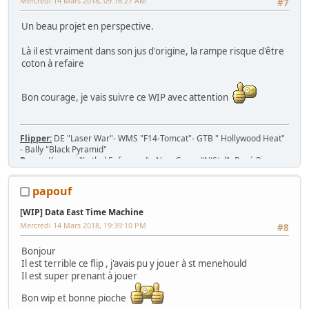
Mercredi 14 Mars 2018, 09:16:27 AM
#7
Un beau projet en perspective.
Là il est vraiment dans son jus d'origine, la rampe risque d'être
coton à refaire
Bon courage, je vais suivre ce WIP avec attention
Flipper:
DE "Laser War"- WMS "F14-Tomcat"- GTB " Hollywood Heat"
- Bally "Black Pyramid"
Borne:
Konami "Lethal Enforcers" - New Game "N'Styl"- René Pierre
1982 - Jeutel Neo Geo 16/9 - Simulateur Twin Konami "Midnight Run
Road Fighter 2"
papouf
Jeu/Système de jeu:
53 PCB Jamma, 7 cartouches MVS, slot Neo-Geo
MV-1T, MV-2F, MV-4F, MV-6F
[WIP] Data East Time Machine
Console:
Nintendo SNES 2CHIP, SNES 1CHIP-02 + 43 jeux
Mercredi 14 Mars 2018, 19:39:10 PM
#8
Bonjour
Il est terrible ce flip , j'avais pu y jouer à st menehould
Il est super prenant à jouer
Bon wip et bonne pioche