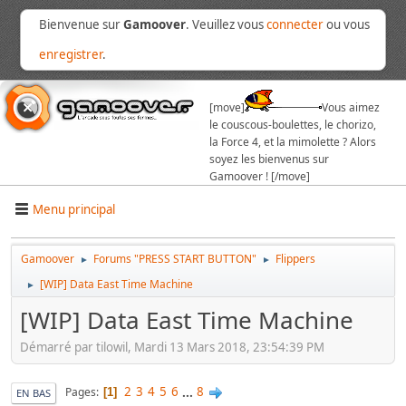
Bienvenue sur
Gamoover
. Veuillez vous
connecter
ou vous
enregistrer
.
[move]
Vous aimez
le couscous-boulettes, le chorizo,
la Force 4, et la mimolette ? Alors
soyez les bienvenus sur
Gamoover ! [/move]
Menu principal
Gamoover
Forums "PRESS START BUTTON"
Flippers
►
►
[WIP] Data East Time Machine
►
[WIP] Data East Time Machine
Démarré par tilowil, Mardi 13 Mars 2018, 23:54:39 PM
2
3
4
5
6
...
8
Pages
1
EN BAS