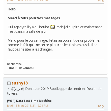
#14
Consoles
:
Le Sega 32X
-
Megadrive Switchless
-
Changer l'écran
d'une Game Gear
Hello,
Game rooms
:
Gameroom
-
Gameroom 2
Divers
:
Pachislot Ore No Sora
-
V286P
-
Imprimante 3D Print-Rite
-
Merci à tous pour vos messages.
construire son imprimante 3D
-
Tuto DMD-Clock RGB
-
Air Hockey
Sam Fast Track
___________________________________________________________________________________
Oui Aganyte il y a du boulot
, mais j'ai eu pire et maintenant
il est dans ma salle de jeu.
Les Bidouilles d'aganyte (cartes électroniques)
___________________________________________________________________________________
Merci pour le conseil rage. J'étais au courant de ce problème,
comme le fait qu'il ne serre plus trop les fusibles aussi. Il ne
faut pas hésiter à les changer.
Recherche :
-
une DDR konami
.
Mes Wip :
sushy18
Arcade
:
Ma première borne JAMMA from scratch
-
Twin FourTrax
Namco/Atari
-
Crazy Taxi Sitdown
-
Mad Dog Mc Cree 50"
-
L'esprit de
✌(◕‿◕)✌ Donateur 2019 Bootlegger de cendrier Dealer de
Noel 2014 (Wip Humanitaire)
tokens
Flippers
:
Gottlieb Magnotron
,
Bally Freedom
,
Gottlieb Hot Shot
,
Gottlieb Genesis
,
Data East Time Machine
,
Recel Lady Luck (Feu)
[WIP] Data East Time Machine
Jackpot
: Bally Golden Continental
Jeudi 15 Mars 2018, 21:12:08 PM
#15
Hors Arcade
:
La construction de la GameRoom
-
Project D2KB