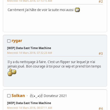
Mercredi 14 Mars 2018, 07:13:15 AM
#2
En rentrant le camion au garage, je me suis aperçu
Carrément j'ai hâte de voir la suite moi aussi
que j avais récupérer une after burner
rygar
[WIP] Data East Time Machine
Mercredi 14 Mars 2018, 07:32:23 AM
#3
Il y a du nettoyage à faire. C'est un flipper sur lequel je n'ai
jamais joué. Bon courage à toi pour ce wip et prend ton temps
Solkan
✌(◕‿◕)✌ Donateur 2021
[WIP] Data East Time Machine
Mercredi 14 Mars 2018, 08:07:11 AM
#4