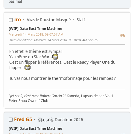
pas mal
Iro
Alias le Rouston Masqué
Staff
[WIP] Data East Time Machine
Mercredi 14 Mars 2018, 09:07:57 AM
#6
Dernière édition
: Mercredi 14 Mars 2018, 09:10:04 AM par Iro
En effet le thème est sympa !
Y'a même du Star Wars
C'est un flipper à références. C'est le Ready Player One du
flipper !
Tu vas nous montrer le thermoformage pour les rampes ?
"Jet set 2, c'est avec Robert Garcia ?"
Kaneda, Lapsus de sac Vol.1
Peter Shou Owner' Club
WIPs :
Naomi
-
SEGA Rally
-
AB Cop
-
Lethal Enforcers
-
COMPUMI
-
Terminator 2 - Space Invaders -
Artworks
pour
Boitiers K7 Naomi CF
-
Fred G5
✌(◕‿◕)✌ Donateur 2026
Ma collec' de panels
[WIP] Data East Time Machine
LES TUTOS DE GAMO