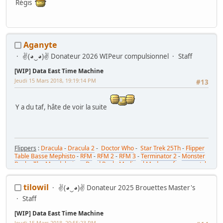
Régis
Aganyte
✌(◕‿◕)✌ Donateur 2026 WIPeur compulsionnel
Staff
[WIP] Data East Time Machine
Jeudi 15 Mars 2018, 19:19:14 PM
#13
Y a du taf, hâte de voir la suite
Flippers
:
Dracula
-
Dracula 2
-
Doctor Who
-
Star Trek 25Th
-
Flipper
Table Basse Mephisto
-
RFM
-
RFM 2
-
RFM 3
-
Terminator 2
-
Monster
Bash
-
The Mandalorian
-
Dead Pool
-
Medieval Madness from scratch
-
Elvira's House of Horrors
Race Cabs
:
Sega Rally
-
Thrill Drive 2 (PC+FFB Controller+Pwm2Happ)
tilowil
✌(◕‿◕)✌ Donateur 2025 Brouettes Master's
-
Wild Riders from garbage
Gun Cab
:
Construire une Aliens Extermination
Staff
Cabs
:
New Astro City
-
Naomi Universal Cabinet
-
Virtua Fighter Cab
Sticks
:
Virtua Stick
-
Virtua Stick Pro Composite
-
Virtua Stick Pro
-
[WIP] Data East Time Machine
Virtua Stick de N3o
Jeudi 15 Mars 2018, 20:55:23 PM