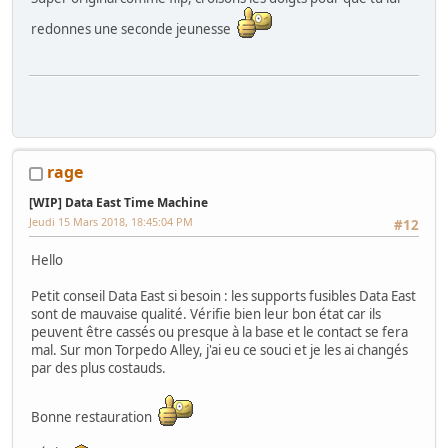
Hors Arcade
:
La construction de la GameRoom
-
Project D2KB
(Donkey Kong Key Box)
-
Testeur TTL/CMOS Artisanal
-
Moniteur Test
redonnes une seconde jeunesse
MPU Data East
The Blasters Roadtrip
-
[Tuto] JVS PAC: relier un PC à sa Japonaise en
5' chrono!
-
La Charte de l'Arcadien
rage
[WIP] Data East Time Machine
Jeudi 15 Mars 2018, 18:45:04 PM
#12
Hello
Petit conseil Data East si besoin : les supports fusibles Data East
sont de mauvaise qualité. Vérifie bien leur bon état car ils
peuvent être cassés ou presque à la base et le contact se fera
mal. Sur mon Torpedo Alley, j'ai eu ce souci et je les ai changés
par des plus costauds.
Bonne restauration