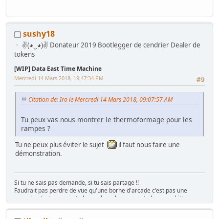
sushy18
✌(◕‿◕)✌ Donateur 2019 Bootlegger de cendrier Dealer de
tokens
[WIP] Data East Time Machine
Mercredi 14 Mars 2018, 19:47:34 PM
#9
Citation de: Iro le Mercredi 14 Mars 2018, 09:07:57 AM
Tu peux vas nous montrer le thermoformage pour les
rampes ?
Tu ne peux plus éviter le sujet
il faut nous faire une
démonstration.
Si tu ne sais pas demande, si tu sais partage !!
Faudrait pas perdre de vue qu'une borne d'arcade c'est pas une
console, c'est rarement plug n play, plus souvent plug n pschitt...
(Funkycochise 2008)
"Gratuit ? C'est déjà trop cher !!" ( Crying Freeman 2016)