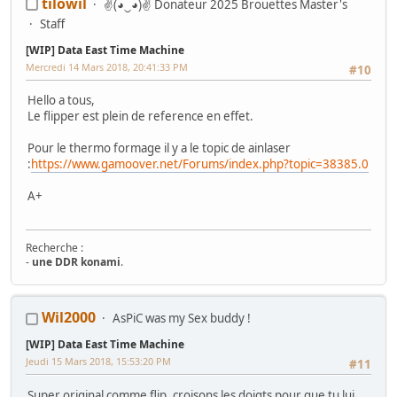
tilowil
✌(◕‿◕)✌ Donateur 2025 Brouettes Master's
Staff
[WIP] Data East Time Machine
Mercredi 14 Mars 2018, 20:41:33 PM
#10
Hello a tous,
Le flipper est plein de reference en effet.
Pour le thermo formage il y a le topic de ainlaser
:
https://www.gamoover.net/Forums/index.php?topic=38385.0
A+
Recherche :
-
une DDR konami
.
Mes Wip :
Wil2000
AsPiC was my Sex buddy !
Arcade
:
Ma première borne JAMMA from scratch
-
Twin FourTrax
Namco/Atari
-
Crazy Taxi Sitdown
-
Mad Dog Mc Cree 50"
-
L'esprit de
[WIP] Data East Time Machine
Noel 2014 (Wip Humanitaire)
Flippers
:
Gottlieb Magnotron
,
Bally Freedom
,
Gottlieb Hot Shot
,
Jeudi 15 Mars 2018, 15:53:20 PM
#11
Gottlieb Genesis
,
Data East Time Machine
,
Recel Lady Luck (Feu)
Jackpot
: Bally Golden Continental
Super original comme flip, croisons les doigts pour que tu lui