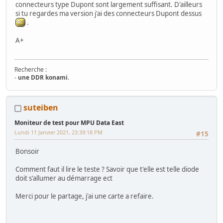
connecteurs type Dupont sont largement suffisant. D'ailleurs
si tu regardes ma version j'ai des connecteurs Dupont dessus
.
A+
Recherche :
-
une DDR konami
.
Mes Wip :
suteiben
Arcade
:
Ma première borne JAMMA from scratch
-
Twin FourTrax
Namco/Atari
-
Crazy Taxi Sitdown
-
Mad Dog Mc Cree 50"
-
L'esprit de
Moniteur de test pour MPU Data East
Noel 2014 (Wip Humanitaire)
Lundi 11 Janvier 2021, 23:39:18 PM
Flippers
:
Gottlieb Magnotron
,
Bally Freedom
,
Gottlieb Hot Shot
,
#15
Gottlieb Genesis
,
Data East Time Machine
,
Recel Lady Luck (Feu)
Jackpot
: Bally Golden Continental
Bonsoir
Hors Arcade
:
La construction de la GameRoom
-
Project D2KB
(Donkey Kong Key Box)
-
Testeur TTL/CMOS Artisanal
-
Moniteur Test
Comment faut il lire le teste ? Savoir que t'elle est telle diode
MPU Data East
doit s'allumer au démarrage ect
Merci pour le partage, j'ai une carte a refaire.