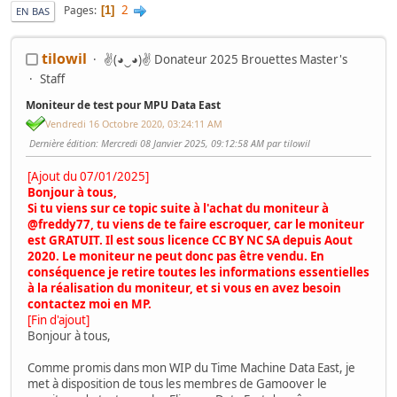
2
Pages
1
EN BAS
tilowil
✌(◕‿◕)✌ Donateur 2025 Brouettes Master's
Staff
Moniteur de test pour MPU Data East
Vendredi 16 Octobre 2020, 03:24:11 AM
Dernière édition
: Mercredi 08 Janvier 2025, 09:12:58 AM par tilowil
[Ajout du 07/01/2025]
Bonjour à tous,
Si tu viens sur ce topic suite à l'achat du moniteur à
@freddy77
, tu viens de te faire escroquer, car le moniteur
est GRATUIT. Il est sous licence CC BY NC SA depuis Aout
2020. Le moniteur ne peut donc pas être vendu. En
conséquence je retire toutes les informations essentielles
à la réalisation du moniteur, et si vous en avez besoin
contactez moi en MP.
[Fin d'ajout]
Bonjour à tous,
Comme promis dans mon WIP du Time Machine Data East, je
met à disposition de tous les membres de Gamoover le