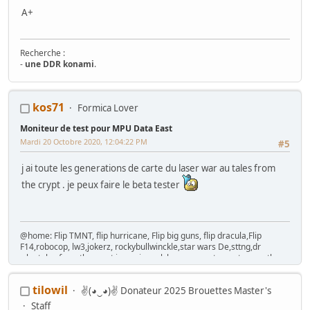
A+
Recherche :
-
une DDR konami
.
Mes Wip :
kos71
Formica Lover
Arcade
:
Ma première borne JAMMA from scratch
-
Twin FourTrax
Namco/Atari
-
Crazy Taxi Sitdown
-
Mad Dog Mc Cree 50"
-
L'esprit de
Moniteur de test pour MPU Data East
Noel 2014 (Wip Humanitaire)
Flippers
:
Gottlieb Magnotron
,
Bally Freedom
,
Gottlieb Hot Shot
,
Mardi 20 Octobre 2020, 12:04:22 PM
#5
Gottlieb Genesis
,
Data East Time Machine
,
Recel Lady Luck (Feu)
Jackpot
: Bally Golden Continental
j ai toute les generations de carte du laser war au tales from
Hors Arcade
:
La construction de la GameRoom
-
Project D2KB
the crypt . je peux faire le beta tester
(Donkey Kong Key Box)
-
Testeur TTL/CMOS Artisanal
-
Moniteur Test
MPU Data East
@home: Flip TMNT, flip hurricane, Flip big guns, flip dracula,Flip
F14,robocop, lw3,jokerz, rockybullwinckle,star wars De,sttng,dr
who,tales from the crypt,jurassic park,laser war,gateway,tommy the
who,baby pacman./cab=Mortal kombat 2,hang on DX, time crisis,
hotd,pupitre fighting vipers, Naomi 1, cocktail RP,cocktail missile
tilowil
✌(◕‿◕)✌ Donateur 2025 Brouettes Master's
command , cocktail "taito", cocktail space trek,cocktail
galaxian,cocktail DE deco,cocktail SI., twin sega rally, OUT RUN,cockpit
Staff