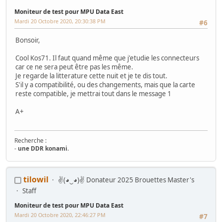
OT turbo, Virtua cop, Euro 40, astro city Blast city,mvs4u,namco
exceleena red,madonna,aerocityx2,sega city ,bandido et afterburner
Moniteur de test pour MPU Data East
dx;
Mardi 20 Octobre 2020, 20:30:38 PM
#6
Bonsoir,
Cool Kos71. Il faut quand même que j'etudie les connecteurs
car ce ne sera peut être pas les même.
Je regarde la litterature cette nuit et je te dis tout.
S'il y a compatibilité, ou des changements, mais que la carte
reste compatible, je mettrai tout dans le message 1
A+
Recherche :
-
une DDR konami
.
Mes Wip :
tilowil
✌(◕‿◕)✌ Donateur 2025 Brouettes Master's
Arcade
:
Ma première borne JAMMA from scratch
-
Twin FourTrax
Namco/Atari
-
Crazy Taxi Sitdown
-
Mad Dog Mc Cree 50"
-
L'esprit de
Staff
Noel 2014 (Wip Humanitaire)
Flippers
:
Gottlieb Magnotron
,
Bally Freedom
,
Gottlieb Hot Shot
,
Moniteur de test pour MPU Data East
Gottlieb Genesis
,
Data East Time Machine
,
Recel Lady Luck (Feu)
Mardi 20 Octobre 2020, 22:46:27 PM
#7
Jackpot
: Bally Golden Continental