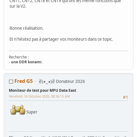
CN11, CN12, CN18 et CN19 qui ont les même fonctions que
sur la V2.
Bonne réalisation.
Et n'hésitez pas à partager vos moniteurs dans ce topic.
Recherche :
-
une DDR konami
.
Mes Wip :
Fred G5
✌(◕‿◕)✌ Donateur 2026
Arcade
:
Ma première borne JAMMA from scratch
-
Twin FourTrax
Namco/Atari
-
Crazy Taxi Sitdown
-
Mad Dog Mc Cree 50"
-
L'esprit de
Moniteur de test pour MPU Data East
Noel 2014 (Wip Humanitaire)
Flippers
:
Gottlieb Magnotron
,
Bally Freedom
,
Gottlieb Hot Shot
,
Vendredi 16 Octobre 2020, 08:36:15 AM
#1
Gottlieb Genesis
,
Data East Time Machine
,
Recel Lady Luck (Feu)
Jackpot
: Bally Golden Continental
Hors Arcade
:
La construction de la GameRoom
-
Project D2KB
Super
(Donkey Kong Key Box)
-
Testeur TTL/CMOS Artisanal
-
Moniteur Test
MPU Data East