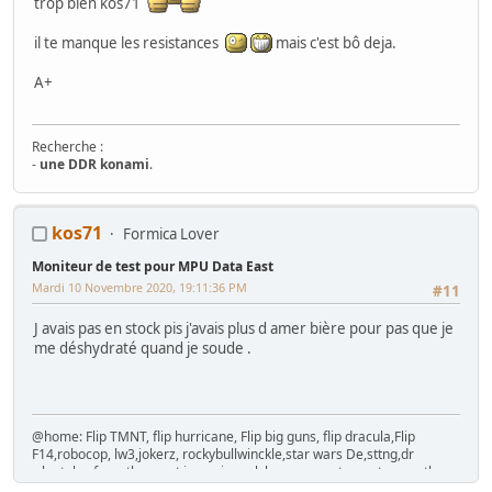
trop bien kos71
il te manque les resistances
mais c'est bô deja.
A+
Recherche :
-
une DDR konami
.
Mes Wip :
kos71
Formica Lover
Arcade
:
Ma première borne JAMMA from scratch
-
Twin FourTrax
Namco/Atari
-
Crazy Taxi Sitdown
-
Mad Dog Mc Cree 50"
-
L'esprit de
Moniteur de test pour MPU Data East
Noel 2014 (Wip Humanitaire)
Flippers
:
Gottlieb Magnotron
,
Bally Freedom
,
Gottlieb Hot Shot
,
Mardi 10 Novembre 2020, 19:11:36 PM
#11
Gottlieb Genesis
,
Data East Time Machine
,
Recel Lady Luck (Feu)
Jackpot
: Bally Golden Continental
J avais pas en stock pis j'avais plus d amer bière pour pas que je
Hors Arcade
:
La construction de la GameRoom
-
Project D2KB
me déshydraté quand je soude .
(Donkey Kong Key Box)
-
Testeur TTL/CMOS Artisanal
-
Moniteur Test
MPU Data East
@home: Flip TMNT, flip hurricane, Flip big guns, flip dracula,Flip
F14,robocop, lw3,jokerz, rockybullwinckle,star wars De,sttng,dr
who,tales from the crypt,jurassic park,laser war,gateway,tommy the
who,baby pacman./cab=Mortal kombat 2,hang on DX, time crisis,