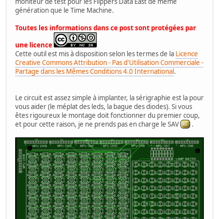
moniteur de test pour les Flippers Data East de même
génération que le Time Machine.
Toutes les informations dans ce post sont protégées par
une licence
Cette outil est mis à disposition selon les termes de la
Licence
Creative Commons Attribution - Pas d'Utilisation Commerciale -
Partage dans les Mêmes Conditions 4.0 International
.
Le circuit est assez simple à implanter, la sérigraphie est la pour
vous aider (le méplat des leds, la bague des diodes). Si vous
êtes rigoureux le montage doit fonctionner du premier coup,
et pour cette raison, je ne prends pas en charge le SAV
.