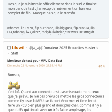
Des que je suis installe officiellement dans le sud je finalise
mon banc de test . J ai recup dernièrement un harness
complet de flip . Manque plus que le transfo .
@home: Flip TMNT, flip hurricane, Flip big guns, flip dracula,Flip
F14,robocop, lw3,jokerz, rockybullwinckle,star wars De,sttng,dr
who,tales from the crypt,jurassic park,laser war,gateway,tommy the
who,baby pacman./cab=Mortal kombat 2,hang on DX, time crisis,
hotd,pupitre fighting vipers, Naomi 1, cocktail RP,cocktail missile
tilowil
✌(◕‿◕)✌ Donateur 2025 Brouettes Master's
command , cocktail "taito", cocktail space trek,cocktail
galaxian,cocktail DE deco,cocktail SI., twin sega rally, OUT RUN,cockpit
Staff
OT turbo, Virtua cop, Euro 40, astro city Blast city,mvs4u,namco
exceleena red,madonna,aerocityx2,sega city ,bandido et afterburner
Moniteur de test pour MPU Data East
dx;
Dimanche 22 Novembre 2020, 21:55:44 PM
#14
Bonsoir,
c'est bô. Quand aux connecteurs tu as mis exactement ceux
que j'ai prévu. Je n'ai pas prévu de mettre les gros connecteurs
comme il y a sur la MPU car ils sont énormes et il me ferait
faire un PCB bien plus grand et donc plus cher. Comme il n'y a
que du 5V qui circule avec un très faible ampérage, les