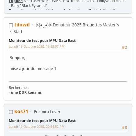
Flipper:
DE "Laser War"- WMS "F14-Tomcat"- GTB " Hollywood Heat"
- Bally "Black Pyramid"
Borne:
Konami "Lethal Enforcers" - New Game "N'Styl"- René Pierre
1982 - Jeutel Neo Geo 16/9 - Simulateur Twin Konami "Midnight Run
Road Fighter 2"
tilowil
✌(◕‿◕)✌ Donateur 2025 Brouettes Master's
Jeu/Système de jeu:
53 PCB Jamma, 7 cartouches MVS, slot Neo-Geo
MV-1T, MV-2F, MV-4F, MV-6F
Staff
Console:
Nintendo SNES 2CHIP, SNES 1CHIP-02 + 43 jeux
Moniteur de test pour MPU Data East
Lundi 19 Octobre 2020, 13:28:07 PM
#2
Bonjour,
mise à jour du message 1.
Recherche :
-
une DDR konami
.
Mes Wip :
kos71
Formica Lover
Arcade
:
Ma première borne JAMMA from scratch
-
Twin FourTrax
Namco/Atari
-
Crazy Taxi Sitdown
-
Mad Dog Mc Cree 50"
-
L'esprit de
Moniteur de test pour MPU Data East
Noel 2014 (Wip Humanitaire)
Flippers
:
Gottlieb Magnotron
,
Bally Freedom
,
Gottlieb Hot Shot
,
Lundi 19 Octobre 2020, 20:24:52 PM
#3
Gottlieb Genesis
,
Data East Time Machine
,
Recel Lady Luck (Feu)