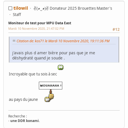
hotd,pupitre fighting vipers, Naomi 1, cocktail RP,cocktail missile
tilowil
✌(◕‿◕)✌ Donateur 2025 Brouettes Master's
command , cocktail "taito", cocktail space trek,cocktail
galaxian,cocktail DE deco,cocktail SI., twin sega rally, OUT RUN,cockpit
Staff
OT turbo, Virtua cop, Euro 40, astro city Blast city,mvs4u,namco
exceleena red,madonna,aerocityx2,sega city ,bandido et afterburner
Moniteur de test pour MPU Data East
dx;
Mardi 10 Novembre 2020, 21:47:02 PM
#12
Citation de: kos71 le Mardi 10 Novembre 2020, 19:11:36 PM
j'avais plus d amer bière pour pas que je me
déshydraté quand je soude .
Incroyable que tu sois à sec
au pays du jaune
Recherche :
-
une DDR konami
.