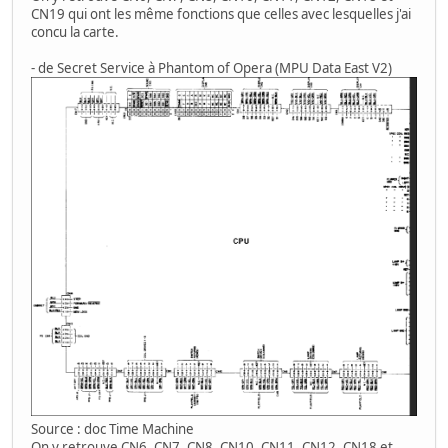
CN19 qui ont les même fonctions que celles avec lesquelles j'ai
concu la carte.
- de Secret Service à Phantom of Opera (MPU Data East V2)
Source : doc Time Machine
On y retrouve CN6, CN7, CN8, CN10, CN11, CN12, CN18 et