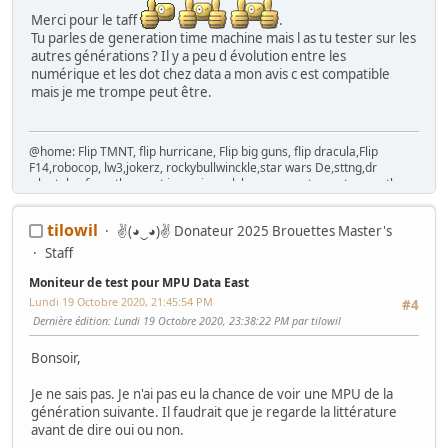
Jackpot
: Bally Golden Continental
Hors Arcade
:
La construction de la GameRoom
-
Project D2KB
Merci pour le taff
.
(Donkey Kong Key Box)
-
Testeur TTL/CMOS Artisanal
-
Moniteur Test
Tu parles de generation time machine mais l as tu tester sur les
MPU Data East
autres générations ? Il y a peu d évolution entre les
numérique et les dot chez data a mon avis c est compatible
mais je me trompe peut être.
@home: Flip TMNT, flip hurricane, Flip big guns, flip dracula,Flip
F14,robocop, lw3,jokerz, rockybullwinckle,star wars De,sttng,dr
who,tales from the crypt,jurassic park,laser war,gateway,tommy the
who,baby pacman./cab=Mortal kombat 2,hang on DX, time crisis,
hotd,pupitre fighting vipers, Naomi 1, cocktail RP,cocktail missile
tilowil
✌(◕‿◕)✌ Donateur 2025 Brouettes Master's
command , cocktail "taito", cocktail space trek,cocktail
galaxian,cocktail DE deco,cocktail SI., twin sega rally, OUT RUN,cockpit
Staff
OT turbo, Virtua cop, Euro 40, astro city Blast city,mvs4u,namco
exceleena red,madonna,aerocityx2,sega city ,bandido et afterburner
Moniteur de test pour MPU Data East
dx;
Lundi 19 Octobre 2020, 21:45:54 PM
#4
Dernière édition
: Lundi 19 Octobre 2020, 23:38:22 PM par tilowil
Bonsoir,
Je ne sais pas. Je n'ai pas eu la chance de voir une MPU de la
génération suivante. Il faudrait que je regarde la littérature
avant de dire oui ou non.