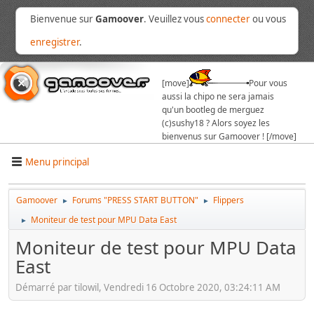
Bienvenue sur
Gamoover
. Veuillez vous
connecter
ou vous
enregistrer
.
[move]
Pour vous
aussi la chipo ne sera jamais
qu'un bootleg de merguez
(c)sushy18 ? Alors soyez les
bienvenus sur Gamoover ! [/move]
Menu principal
Gamoover
Forums "PRESS START BUTTON"
Flippers
►
►
Moniteur de test pour MPU Data East
►
Moniteur de test pour MPU Data
East
Démarré par tilowil, Vendredi 16 Octobre 2020, 03:24:11 AM