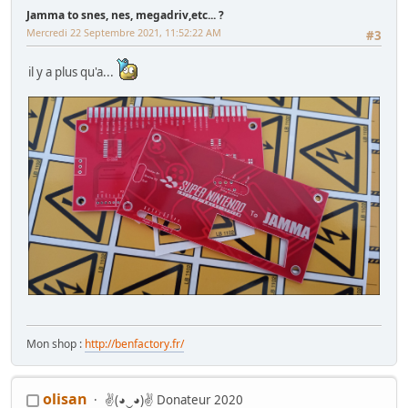
Jamma to snes, nes, megadriv,etc... ?
Mercredi 22 Septembre 2021, 11:52:22 AM
#3
il y a plus qu'a...
Mon shop :
http://benfactory.fr/
olisan
✌(◕‿◕)✌ Donateur 2020