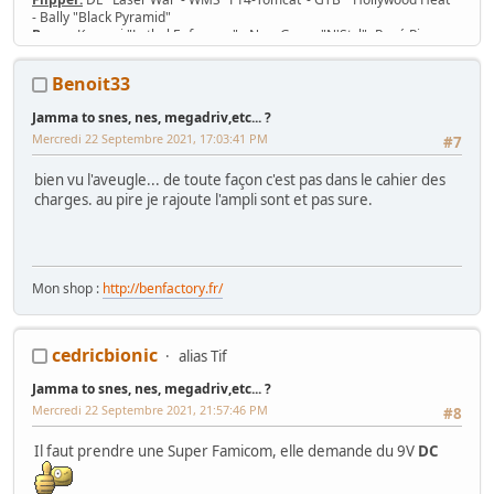
- Bally "Black Pyramid"
Borne:
Konami "Lethal Enforcers" - New Game "N'Styl"- René Pierre
1982 - Jeutel Neo Geo 16/9 - Simulateur Twin Konami "Midnight Run
Road Fighter 2"
Benoit33
Jeu/Système de jeu:
53 PCB Jamma, 7 cartouches MVS, slot Neo-Geo
MV-1T, MV-2F, MV-4F, MV-6F
Jamma to snes, nes, megadriv,etc... ?
Console:
Nintendo SNES 2CHIP, SNES 1CHIP-02 + 43 jeux
Mercredi 22 Septembre 2021, 17:03:41 PM
#7
bien vu l'aveugle... de toute façon c'est pas dans le cahier des
charges. au pire je rajoute l'ampli sont et pas sure.
Mon shop :
http://benfactory.fr/
cedricbionic
alias Tif
Jamma to snes, nes, megadriv,etc... ?
Mercredi 22 Septembre 2021, 21:57:46 PM
#8
Il faut prendre une Super Famicom, elle demande du 9V
DC