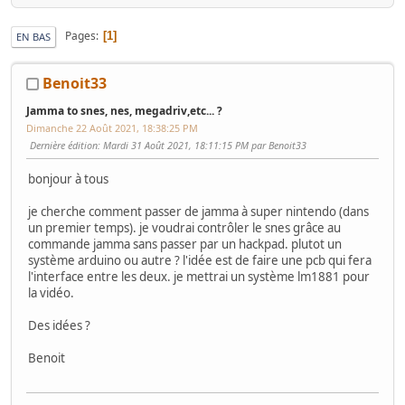
Pages
1
EN BAS
Benoit33
Jamma to snes, nes, megadriv,etc... ?
Dimanche 22 Août 2021, 18:38:25 PM
Dernière édition
: Mardi 31 Août 2021, 18:11:15 PM par Benoit33
bonjour à tous
je cherche comment passer de jamma à super nintendo (dans
un premier temps). je voudrai contrôler le snes grâce au
commande jamma sans passer par un hackpad. plutot un
système arduino ou autre ? l'idée est de faire une pcb qui fera
l'interface entre les deux. je mettrai un système lm1881 pour
la vidéo.
Des idées ?
Benoit