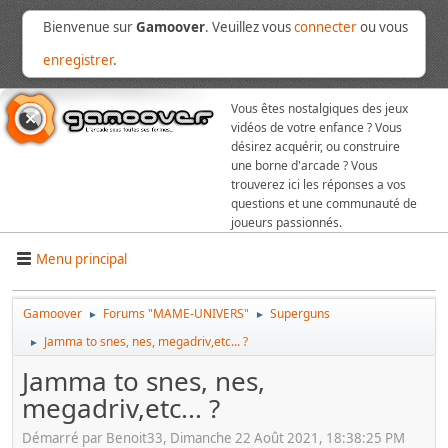
Bienvenue sur
Gamoover
. Veuillez vous
connecter
ou vous
enregistrer
.
Vous êtes nostalgiques des jeux
vidéos de votre enfance ? Vous
désirez acquérir, ou construire
une borne d'arcade ? Vous
trouverez ici les réponses a vos
questions et une communauté de
joueurs passionnés.
Menu principal
Gamoover
Forums "MAME-UNIVERS"
Superguns
►
►
Jamma to snes, nes, megadriv,etc... ?
►
Jamma to snes, nes,
megadriv,etc... ?
Démarré par Benoit33, Dimanche 22 Août 2021, 18:38:25 PM