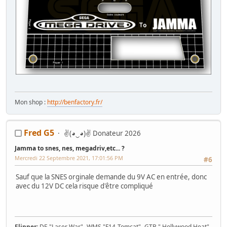
Mon shop :
http://benfactory.fr/
Fred G5
✌(◕‿◕)✌ Donateur 2026
Jamma to snes, nes, megadriv,etc... ?
Mercredi 22 Septembre 2021, 17:01:56 PM
#6
Sauf que la SNES orginale demande du 9V AC en entrée, donc
avec du 12V DC cela risque d'être compliqué
Flipper:
DE "Laser War"- WMS "F14-Tomcat"- GTB " Hollywood Heat"