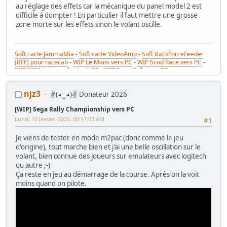
au réglage des effets car la mécanique du panel model 2 est
difficile à dompter ! En particulier il faut mettre une grosse
zone morte sur les effets sinon le volant oscille.
Soft carte JammaMia
-
Soft carte VideoAmp
-
Soft BackForceFeeder
(BFF) pour racecab
-
WIP Le Mans vers PC
-
WIP Scud Race vers PC
-
WIP F355 twin combi stack/PC
-
WIP Sega Rally vers PC
njz3
✌(◕‿◕)✌ Donateur 2026
[WIP] Sega Rally Championship vers PC
Lundi 10 Janvier 2022, 00:17:03 AM
#1
Je viens de tester en mode m2pac (donc comme le jeu
d'origine), tout marche bien et j'ai une belle oscillation sur le
volant, bien connue des joueurs sur emulateurs avec logitech
ou autre ;-)
Ça reste en jeu au démarrage de la course. Après on la voit
moins quand on pilote.