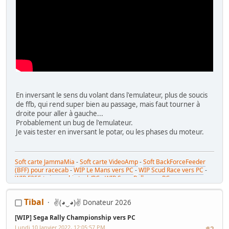
En inversant le sens du volant dans l'emulateur, plus de soucis
de ffb, qui rend super bien au passage, mais faut tourner à
droite pour aller à gauche...
Probablement un bug de l'emulateur.
Je vais tester en inversant le potar, ou les phases du moteur.
Soft carte JammaMia
-
Soft carte VideoAmp
-
Soft BackForceFeeder
(BFF) pour racecab
-
WIP Le Mans vers PC
-
WIP Scud Race vers PC
-
WIP F355 twin combi stack/PC
-
WIP Sega Rally vers PC
Tibal
✌(◕‿◕)✌ Donateur 2026
[WIP] Sega Rally Championship vers PC
Lundi 10 Janvier 2022, 12:05:57 PM
#2