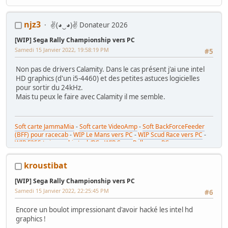
njz3
✌(◕‿◕)✌ Donateur 2026
[WIP] Sega Rally Championship vers PC
Samedi 15 Janvier 2022, 19:58:19 PM
#5
Non pas de drivers Calamity. Dans le cas présent j'ai une intel
HD graphics (d'un i5-4460) et des petites astuces logicielles
pour sortir du 24kHz.
Mais tu peux le faire avec Calamity il me semble.
Soft carte JammaMia
-
Soft carte VideoAmp
-
Soft BackForceFeeder
(BFF) pour racecab
-
WIP Le Mans vers PC
-
WIP Scud Race vers PC
-
WIP F355 twin combi stack/PC
-
WIP Sega Rally vers PC
kroustibat
[WIP] Sega Rally Championship vers PC
Samedi 15 Janvier 2022, 22:25:45 PM
#6
Encore un boulot impressionant d'avoir hacké les intel hd
graphics !