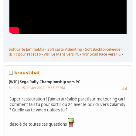
Soft carte JammaMia
-
Soft carte VideoAmp
-
Soft BackForceFeeder
(BFF) pour racecab
-
WIP Le Mans vers PC
-
WIP Scud Race vers PC
-
WIP F355 twin combi stack/PC
-
WIP Sega Rally vers PC
kroustibat
[WIP] Sega Rally Championship vers PC
Samedi 15 Janvier 2022, 19:53:27 PM
#4
Super restauration ! J'aimerai réalisé pareil sur ma touring car!
Comment fais tu pour sortir du 24 avec le pc ? drivers Calamity
? Quelle carte video utilises tu ?
désolé de toutes ces questions