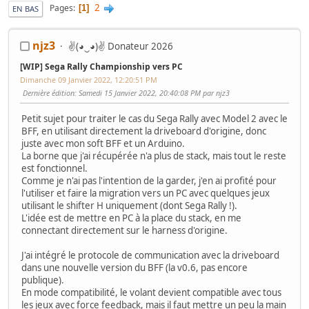
2
Pages
1
EN BAS
njz3
✌(◕‿◕)✌ Donateur 2026
[WIP] Sega Rally Championship vers PC
Dimanche 09 Janvier 2022, 12:20:51 PM
Dernière édition
: Samedi 15 Janvier 2022, 20:40:08 PM par njz3
Petit sujet pour traiter le cas du Sega Rally avec Model 2 avec le
BFF, en utilisant directement la driveboard d'origine, donc
juste avec mon soft BFF et un Arduino.
La borne que j'ai récupérée n'a plus de stack, mais tout le reste
est fonctionnel.
Comme je n'ai pas l'intention de la garder, j'en ai profité pour
l'utiliser et faire la migration vers un PC avec quelques jeux
utilisant le shifter H uniquement (dont Sega Rally !).
L'idée est de mettre en PC à la place du stack, en me
connectant directement sur le harness d'origine.
J'ai intégré le protocole de communication avec la driveboard
dans une nouvelle version du BFF (la v0.6, pas encore
publique).
En mode compatibilité, le volant devient compatible avec tous
les jeux avec force feedback, mais il faut mettre un peu la main