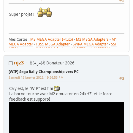
Super projet !!
Mes Cartes :
M3 MEGA Adapter (+tuto)
-
M2 MEGA Adapters
-
M1
MEGA Adapter
-
F355 MEGA Adapter
-
SWRA MEGA Adapter
-
SSF
MEGA Adapter
-
JVS MEGA Adapters
-
MultiFFB : Multi EPROM pour
Driveboard SEGA
-
M2toM3
-
Coin Tower Mini
-
VR Button Panel
Mes Tutos :
Réparer Driveboard M3
-
Klingon / Monnayeur C220
-
njz3
✌(◕‿◕)✌ Donateur 2026
RaceCab Multi sur Initial D
-
Daytona 2 & Sega Rally 2 sur cab Scud
Race (NA)
[WIP] Sega Rally Championship vers PC
Mes WIP :
Fast & Furious Super Bikes
-
Daytona USA 2 Twin
-
Time
Crisis 4 DX
-
Pole Position Upright
Samedi 15 Janvier 2022, 19:26:53 PM
#3
Ca y est, le "WIP" est fini
La borne tourne avec M2 emulator en 24kHZ, et le force
feedback est supporté.