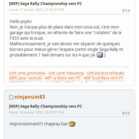
[WIP] Sega Rally Championship vers PC
Lundi 17 Janvier 2022, 21:53:25 PM
#14
Hello psyko
Non, je n'ai pas plus de place dans mon sous-sol, c'est mon
garage qui trinque, en attente de faire une "rotation" de la
F355 avec la scud.
Malheureusement, je vais devoir me séparer de quelques
bornes pour mieux gérer l'espace (cette single Sega Rally et
probablement 1 twin lemans sur les 4 que j'ai
).
Soft carte JammaMia
-
Soft carte VideoAmp
-
Soft BackForceFeeder
(BFF) pour racecab
-
WIP Le Mans vers PC
-
WIP Scud Race vers PC
-
WIP F355 twin combi stack/PC
-
WIP Sega Rally vers PC
ninjanuin83
[WIP] Sega Rally Championship vers PC
Mardi 18 Janvier 2022, 23:29:37 PM
#15
impressionnant!!! chapeau bas