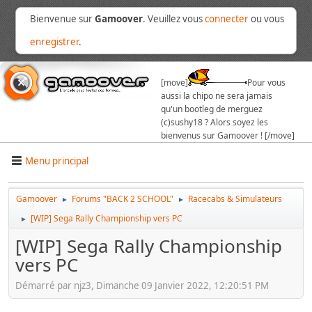
Bienvenue sur
Gamoover
. Veuillez vous
connecter
ou vous
enregistrer
.
[move]
Pour vous
aussi la chipo ne sera jamais
qu'un bootleg de merguez
(c)sushy18 ? Alors soyez les
bienvenus sur Gamoover ! [/move]
Menu principal
Gamoover
Forums "BACK 2 SCHOOL"
Racecabs & Simulateurs
►
►
[WIP] Sega Rally Championship vers PC
►
[WIP] Sega Rally Championship
vers PC
Démarré par njz3, Dimanche 09 Janvier 2022, 12:20:51 PM