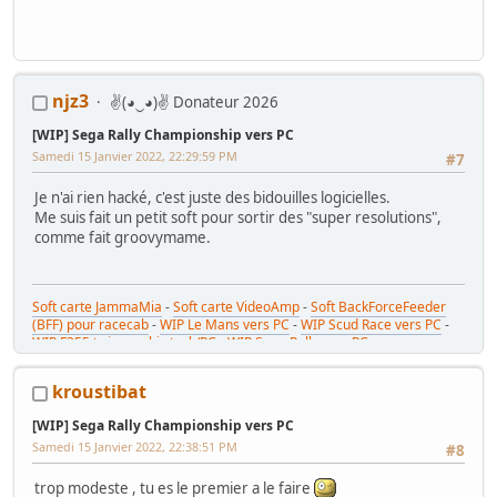
njz3
✌(◕‿◕)✌ Donateur 2026
[WIP] Sega Rally Championship vers PC
Samedi 15 Janvier 2022, 22:29:59 PM
#7
Je n'ai rien hacké, c'est juste des bidouilles logicielles.
Me suis fait un petit soft pour sortir des "super resolutions",
comme fait groovymame.
Soft carte JammaMia
-
Soft carte VideoAmp
-
Soft BackForceFeeder
(BFF) pour racecab
-
WIP Le Mans vers PC
-
WIP Scud Race vers PC
-
WIP F355 twin combi stack/PC
-
WIP Sega Rally vers PC
kroustibat
[WIP] Sega Rally Championship vers PC
Samedi 15 Janvier 2022, 22:38:51 PM
#8
trop modeste , tu es le premier a le faire