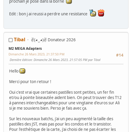
prochain je pose dans la borne
Edit : bon j ai reussi a perdre une resistance
Tibal
✌(◕‿◕)✌ Donateur 2026
M2 MEGA Adapters
Dimanche 26 Mars 2023, 21:37:50 PM
#14
Dernière édition
: Dimanche 26 Mars 2023, 21:57:05 PM par Tibal
Hello
Merci pour ton retour !
Oui c'est vrai que certaines pastilles sont petites, un fer fin
et/ou à pointe biseautée aident bien. On peut trouver des T12
à pannes interchangeables pour une vingtaine d'euros sur Ali
si je me souviens bien. Perso je fais avec ça.
Sur les nouveaux batchs, j'ai un peu augmenté la taille des
pastilles des JST, mais pas pour les condos et le transistor.
Pour l'esthétique de la carte, j'ai choisi de ne pas écarter les