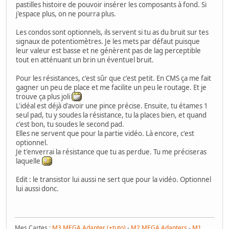
pastilles histoire de pouvoir insérer les composants à fond. Si
j'espace plus, on ne pourra plus.
Les condos sont optionnels, ils servent si tu as du bruit sur tes
signaux de potentiomètres. Je les mets par défaut puisque
leur valeur est basse et ne génèrent pas de lag perceptible
tout en atténuant un brin un éventuel bruit.
Pour les résistances, c'est sûr que c'est petit. En CMS ça me fait
gagner un peu de place et me facilite un peu le routage. Et je
trouve ça plus joli
L'idéal est déjà d'avoir une pince précise. Ensuite, tu étames 1
seul pad, tu y soudes la résistance, tu la places bien, et quand
c'est bon, tu soudes le second pad.
Elles ne servent que pour la partie vidéo. Là encore, c'est
optionnel.
Je t'enverrai la résistance que tu as perdue. Tu me préciseras
laquelle
Edit : le transistor lui aussi ne sert que pour la vidéo. Optionnel
lui aussi donc.
Mes Cartes :
M3 MEGA Adapter (+tuto)
-
M2 MEGA Adapters
-
M1