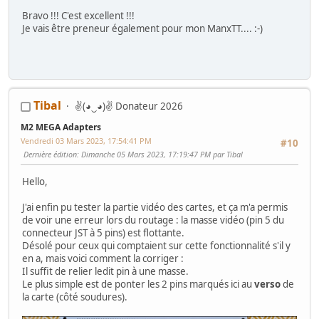
Bravo !!! C'est excellent !!!
Je vais être preneur également pour mon ManxTT.... :-)
Tibal
✌(◕‿◕)✌ Donateur 2026
M2 MEGA Adapters
Vendredi 03 Mars 2023, 17:54:41 PM
#10
Dernière édition
: Dimanche 05 Mars 2023, 17:19:47 PM par Tibal
Hello,
J'ai enfin pu tester la partie vidéo des cartes, et ça m'a permis
de voir une erreur lors du routage : la masse vidéo (pin 5 du
connecteur JST à 5 pins) est flottante.
Désolé pour ceux qui comptaient sur cette fonctionnalité s'il y
en a, mais voici comment la corriger :
Il suffit de relier ledit pin à une masse.
Le plus simple est de ponter les 2 pins marqués ici au
verso
de
la carte (côté soudures).