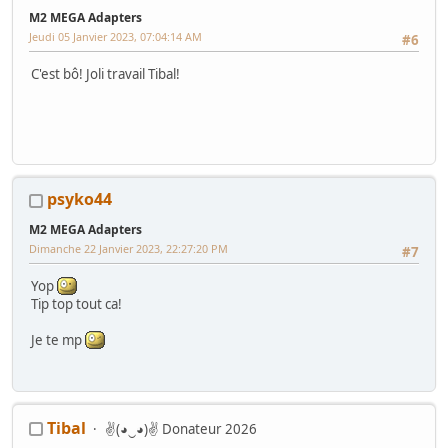
Race (NA)
M2 MEGA Adapters
Mes WIP :
Fast & Furious Super Bikes
-
Daytona USA 2 Twin
-
Time
Jeudi 05 Janvier 2023, 07:04:14 AM
Crisis 4 DX
-
Pole Position Upright
#6
C'est bô! Joli travail Tibal!
psyko44
M2 MEGA Adapters
Dimanche 22 Janvier 2023, 22:27:20 PM
#7
Yop
Tip top tout ca!
Je te mp
Tibal
✌(◕‿◕)✌ Donateur 2026