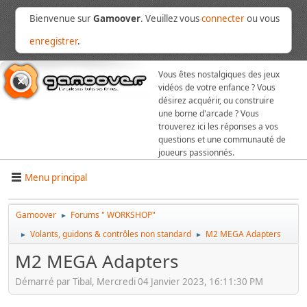
Bienvenue sur
Gamoover
. Veuillez vous
connecter
ou vous
enregistrer
.
Vous êtes nostalgiques des jeux
vidéos de votre enfance ? Vous
désirez acquérir, ou construire
une borne d'arcade ? Vous
trouverez ici les réponses a vos
questions et une communauté de
joueurs passionnés.
Menu principal
Gamoover
Forums " WORKSHOP"
►
Volants, guidons & contrôles non standard
M2 MEGA Adapters
►
►
M2 MEGA Adapters
Démarré par Tibal, Mercredi 04 Janvier 2023, 16:11:30 PM