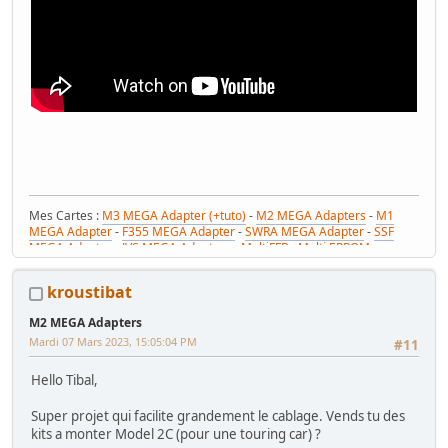
Mes Cartes :
M3 MEGA Adapter (+tuto)
-
M2 MEGA Adapters
-
M1
MEGA Adapter
-
F355 MEGA Adapter
-
SWRA MEGA Adapter
-
SSF
MEGA Adapter
-
JVS MEGA Adapters
-
MultiFFB : Multi EPROM pour
Driveboard SEGA
-
M2toM3
-
Coin Tower Mini
-
VR Button Panel
Mes Tutos :
Réparer Driveboard M3
-
Klingon / Monnayeur C220
-
kroustibat
RaceCab Multi sur Initial D
-
Daytona 2 & Sega Rally 2 sur cab Scud
Race (NA)
M2 MEGA Adapters
Mes WIP :
Fast & Furious Super Bikes
-
Daytona USA 2 Twin
-
Time
Mardi 07 Mars 2023, 15:05:04 PM
Crisis 4 DX
-
Pole Position Upright
#11
Hello Tibal,
Super projet qui facilite grandement le cablage. Vends tu des
kits a monter Model 2C (pour une touring car) ?