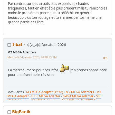
Par contre, sur des circuits plus exposés aux hautes
fréquences, faut en effet être plus prudent mais tu rencontres
moins le problèmes parce que tu réfléchis en général
beaucoup plus ton routage et tu élimines par toi même une
grande partie des ilots.
Tibal
✌(◕‿◕)✌ Donateur 2026
M2 MEGA Adapters
Mercredi 04 Janvier 2023, 20:48:53 PM
#5
Ca marche, merci pour ces infos
j'en prends bonne note
pour une éventuelle révision.
Mes Cartes :
M3 MEGA Adapter (+tuto)
-
M2 MEGA Adapters
-
M1
MEGA Adapter
-
F355 MEGA Adapter
-
SWRA MEGA Adapter
-
SSF
MEGA Adapter
-
JVS MEGA Adapters
-
MultiFFB : Multi EPROM pour
Driveboard SEGA
-
M2toM3
-
Coin Tower Mini
-
VR Button Panel
Mes Tutos :
Réparer Driveboard M3
-
Klingon / Monnayeur C220
-
BigPanik
RaceCab Multi sur Initial D
-
Daytona 2 & Sega Rally 2 sur cab Scud