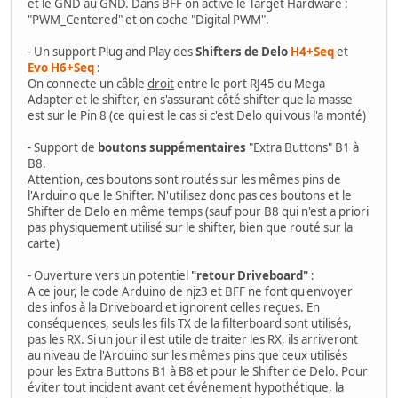
et le GND au GND. Dans BFF on active le Target Hardware :
"PWM_Centered" et on coche "Digital PWM".
- Un support Plug and Play des
Shifters de Delo
H4+Seq
et
Evo H6+Seq
:
On connecte un câble
droit
entre le port RJ45 du Mega
Adapter et le shifter, en s'assurant côté shifter que la masse
est sur le Pin 8 (ce qui est le cas si c'est Delo qui vous l'a monté)
- Support de
boutons suppémentaires
"Extra Buttons" B1 à
B8.
Attention, ces boutons sont routés sur les mêmes pins de
l'Arduino que le Shifter. N'utilisez donc pas ces boutons et le
Shifter de Delo en même temps (sauf pour B8 qui n'est a priori
pas physiquement utilisé sur le shifter, bien que routé sur la
carte)
- Ouverture vers un potentiel
"retour Driveboard"
:
A ce jour, le code Arduino de njz3 et BFF ne font qu'envoyer
des infos à la Driveboard et ignorent celles reçues. En
conséquences, seuls les fils TX de la filterboard sont utilisés,
pas les RX. Si un jour il est utile de traiter les RX, ils arriveront
au niveau de l'Arduino sur les mêmes pins que ceux utilisés
pour les Extra Buttons B1 à B8 et pour le Shifter de Delo. Pour
éviter tout incident avant cet événement hypothétique, la