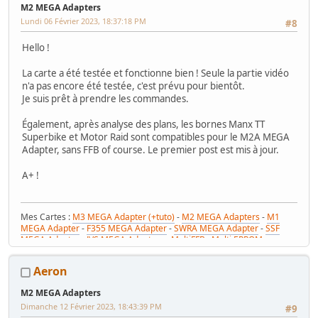
M2 MEGA Adapters
Lundi 06 Février 2023, 18:37:18 PM
#8
Hello !
La carte a été testée et fonctionne bien ! Seule la partie vidéo
n'a pas encore été testée, c'est prévu pour bientôt.
Je suis prêt à prendre les commandes.
Également, après analyse des plans, les bornes Manx TT
Superbike et Motor Raid sont compatibles pour le M2A MEGA
Adapter, sans FFB of course. Le premier post est mis à jour.
A+ !
Mes Cartes :
M3 MEGA Adapter (+tuto)
-
M2 MEGA Adapters
-
M1
MEGA Adapter
-
F355 MEGA Adapter
-
SWRA MEGA Adapter
-
SSF
MEGA Adapter
-
JVS MEGA Adapters
-
MultiFFB : Multi EPROM pour
Driveboard SEGA
-
M2toM3
-
Coin Tower Mini
-
VR Button Panel
Mes Tutos :
Réparer Driveboard M3
-
Klingon / Monnayeur C220
-
Aeron
RaceCab Multi sur Initial D
-
Daytona 2 & Sega Rally 2 sur cab Scud
Race (NA)
M2 MEGA Adapters
Mes WIP :
Fast & Furious Super Bikes
-
Daytona USA 2 Twin
-
Time
Dimanche 12 Février 2023, 18:43:39 PM
Crisis 4 DX
-
Pole Position Upright
#9