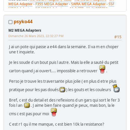
MEGA Adapter
-
F355 MEGA Adapter
-
SWRA MEGA Adapter
-
SSF
MEGA Adapter
-
JVS MEGA Adapters
-
MultiFFB : Multi EPROM pour
Driveboard SEGA
-
M2toM3
-
Coin Tower Mini
-
VR Button Panel
Mes Tutos :
Réparer Driveboard M3
-
Klingon / Monnayeur C220
-
psyko44
RaceCab Multi sur Initial D
-
Daytona 2 & Sega Rally 2 sur cab Scud
Race (NA)
M2 MEGA Adapters
Mes WIP :
Fast & Furious Super Bikes
-
Daytona USA 2 Twin
-
Time
Dimanche 26 Mars 2023, 22:32:27 PM
Crisis 4 DX
-
Pole Position Upright
#15
J ai un pote qui passe a e44 dans la semaine. Il va m en choper
une t inquiete.
Je les soude d un bout puis l autre. Mais la elle a sauté du petit
carton quand j ai ouvert.... impossible a retrouver
.
Perso je trouve les traversante plus jolie ( en plus d etre plus
pratique pour les pas doués
) les gouts et les couleurs
Bref, c est du detail et des reflexions d un gars qui sort le fer 3
fois l an
. J aime bien faire quand je peux, mais bon, la le
cms c est pas pour moi
C est r1 qu il me manque, c est bien 10k la resistance?