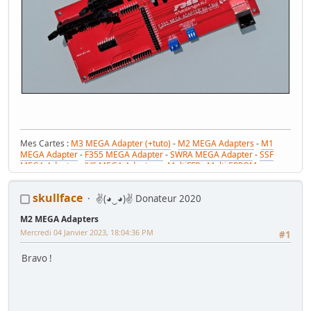
Mes Cartes :
M3 MEGA Adapter (+tuto)
-
M2 MEGA Adapters
-
M1
MEGA Adapter
-
F355 MEGA Adapter
-
SWRA MEGA Adapter
-
SSF
MEGA Adapter
-
JVS MEGA Adapters
-
MultiFFB : Multi EPROM pour
Driveboard SEGA
-
M2toM3
-
Coin Tower Mini
-
VR Button Panel
Mes Tutos :
Réparer Driveboard M3
-
Klingon / Monnayeur C220
-
skullface
✌(◕‿◕)✌ Donateur 2020
RaceCab Multi sur Initial D
-
Daytona 2 & Sega Rally 2 sur cab Scud
Race (NA)
M2 MEGA Adapters
Mes WIP :
Fast & Furious Super Bikes
-
Daytona USA 2 Twin
-
Time
Crisis 4 DX
-
Pole Position Upright
Mercredi 04 Janvier 2023, 18:04:36 PM
#1
Bravo !