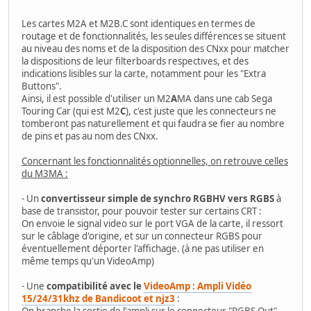
Les cartes M2A et M2B.C sont identiques en termes de
routage et de fonctionnalités, les seules différences se situent
au niveau des noms et de la disposition des CNxx pour matcher
la dispositions de leur filterboards respectives, et des
indications lisibles sur la carte, notamment pour les "Extra
Buttons".
Ainsi, il est possible d'utiliser un M2
A
MA dans une cab Sega
Touring Car (qui est M2
C
), c'est juste que les connecteurs ne
tomberont pas naturellement et qui faudra se fier au nombre
de pins et pas au nom des CNxx.
Concernant les fonctionnalités optionnelles, on retrouve celles
du M3MA :
- Un
convertisseur simple de synchro RGBHV vers RGBS
à
base de transistor, pour pouvoir tester sur certains CRT :
On envoie le signal video sur le port VGA de la carte, il ressort
sur le câblage d'origine, et sur un connecteur RGBS pour
éventuellement déporter l'affichage. (à ne pas utiliser en
même temps qu'un VideoAmp)
- Une
compatibilité avec le
VideoAmp : Ampli Vidéo
15/24/31khz de Bandicoot et njz3
:
On branche la sortie de l'ampli sur le connecteur "RGBS Out"