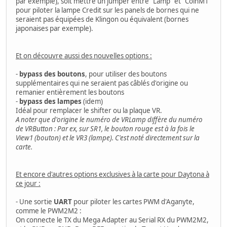
par exemple), soit mettre un jumper entre "Lamp" et "CoinM1"
pour piloter la lampe Credit sur les panels de bornes qui ne
seraient pas équipées de Klingon ou équivalent (bornes
japonaises par exemple).
Et on découvre aussi des nouvelles options :
-
bypass des boutons
, pour utiliser des boutons
supplémentaires qui ne seraient pas câblés d'origine ou
remanier entièrement les boutons
-
bypass des lampes
(idem)
Idéal pour remplacer le shifter ou la plaque VR.
A noter que d'origine le numéro de VRLamp diffère du numéro
de VRButton : Par ex, sur SR1, le bouton rouge est à la fois le
View1 (bouton) et le VR3 (lampe). C'est noté directement sur la
carte.
Et encore d'autres options exclusives à la carte pour Daytona à
ce jour :
- Une sortie
UART
pour piloter les cartes PWM d'Aganyte,
comme le PWM2M2 :
On connecte le TX du Mega Adapter au Serial RX du PWM2M2,