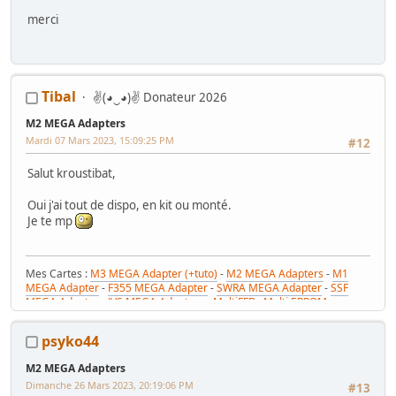
merci
Tibal
✌(◕‿◕)✌ Donateur 2026
M2 MEGA Adapters
Mardi 07 Mars 2023, 15:09:25 PM
#12
Salut kroustibat,
Oui j'ai tout de dispo, en kit ou monté.
Je te mp
Mes Cartes :
M3 MEGA Adapter (+tuto)
-
M2 MEGA Adapters
-
M1
MEGA Adapter
-
F355 MEGA Adapter
-
SWRA MEGA Adapter
-
SSF
MEGA Adapter
-
JVS MEGA Adapters
-
MultiFFB : Multi EPROM pour
Driveboard SEGA
-
M2toM3
-
Coin Tower Mini
-
VR Button Panel
Mes Tutos :
Réparer Driveboard M3
-
Klingon / Monnayeur C220
-
psyko44
RaceCab Multi sur Initial D
-
Daytona 2 & Sega Rally 2 sur cab Scud
Race (NA)
M2 MEGA Adapters
Mes WIP :
Fast & Furious Super Bikes
-
Daytona USA 2 Twin
-
Time
Dimanche 26 Mars 2023, 20:19:06 PM
Crisis 4 DX
-
Pole Position Upright
#13