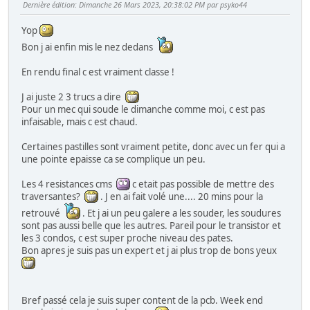
Dernière édition
: Dimanche 26 Mars 2023, 20:38:02 PM par psyko44
Yop
Bon j ai enfin mis le nez dedans
En rendu final c est vraiment classe !
J ai juste 2 3 trucs a dire
Pour un mec qui soude le dimanche comme moi, c est pas
infaisable, mais c est chaud.
Certaines pastilles sont vraiment petite, donc avec un fer qui a
une pointe epaisse ca se complique un peu.
Les 4 resistances cms
c etait pas possible de mettre des
traversantes?
. J en ai fait volé une.... 20 mins pour la
retrouvé
. Et j ai un peu galere a les souder, les soudures
sont pas aussi belle que les autres. Pareil pour le transistor et
les 3 condos, c est super proche niveau des pates.
Bon apres je suis pas un expert et j ai plus trop de bons yeux
Bref passé cela je suis super content de la pcb. Week end