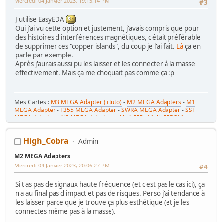
Mercredi 04 Janvier 2023, 19:15:14 PM
#3
J'utilise EasyEDA
Oui j'ai vu cette option et justement, j'avais compris que pour
des histoires d'interférences magnétiques, c'était préférable
de supprimer ces "copper islands", du coup je l'ai fait.
Là
ça en
parle par exemple.
Après j'aurais aussi pu les laisser et les connecter à la masse
effectivement. Mais ça me choquait pas comme ça :p
Mes Cartes :
M3 MEGA Adapter (+tuto)
-
M2 MEGA Adapters
-
M1
MEGA Adapter
-
F355 MEGA Adapter
-
SWRA MEGA Adapter
-
SSF
MEGA Adapter
-
JVS MEGA Adapters
-
MultiFFB : Multi EPROM pour
Driveboard SEGA
-
M2toM3
-
Coin Tower Mini
-
VR Button Panel
Mes Tutos :
Réparer Driveboard M3
-
Klingon / Monnayeur C220
-
High_Cobra
Admin
RaceCab Multi sur Initial D
-
Daytona 2 & Sega Rally 2 sur cab Scud
Race (NA)
M2 MEGA Adapters
Mes WIP :
Fast & Furious Super Bikes
-
Daytona USA 2 Twin
-
Time
Crisis 4 DX
-
Pole Position Upright
Mercredi 04 Janvier 2023, 20:06:27 PM
#4
Si t'as pas de signaux haute fréquence (et c'est pas le cas ici), ça
n'a au final pas d'impact et pas de risques. Perso j'ai tendance à
les laisser parce que je trouve ça plus esthétique (et je les
connectes même pas à la masse).