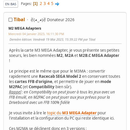
2
3
4
5
Pages
1
EN BAS
Tibal
✌(◕‿◕)✌ Donateur 2026
M2 MEGA Adapters
Mercredi 04 Janvier 2023, 16:11:30 PM
Dernière édition
: Vendredi 19 Mai 2023, 15:39:22 PM par Tibal
Après la carte M3 MEGA Adapter, je vous présente ses petites
soeurs, les bien nommées
M2
,
M2A
et
M2B.C MEGA Adapter
!
Le principe est le même que pour le M3MA : convertir
rapidement une
Racecab SEGA Model 2
en conservant toutes
les
cartes FFB d'origine
, et permettre de jouer en
mode
M2PAC
(et
Compatibility
bien sûr).
Rappel
: en Compatibility on peut jouer à tous les jeux avec un
FFB émulé, en M2PAC on peut jouer aux jeux prévus pour la
Driveboard avec un FFB 100% fidèle
Je vous invite à lire le
topic du
M3 MEGA Adapter
pour
l'installation et la configuration du PC qui reste identique ici.
Ces M2MA se déclinent donc en 3 versions :