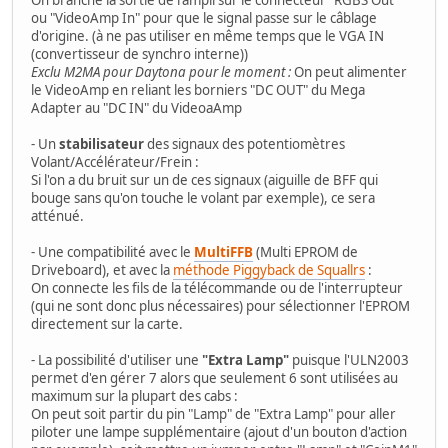
ou "VideoAmp In" pour que le signal passe sur le câblage
d'origine. (à ne pas utiliser en même temps que le VGA IN
(convertisseur de synchro interne))
Exclu M2MA pour Daytona pour le moment :
On peut alimenter
le VideoAmp en reliant les borniers "DC OUT" du Mega
Adapter au "DC IN" du VideoaAmp
- Un
stabilisateur
des signaux des potentiomètres
Volant/Accélérateur/Frein :
Si l'on a du bruit sur un de ces signaux (aiguille de BFF qui
bouge sans qu'on touche le volant par exemple), ce sera
atténué.
- Une compatibilité avec le
MultiFFB
(Multi EPROM de
Driveboard), et avec la
méthode Piggyback de Squallrs
:
On connecte les fils de la télécommande ou de l'interrupteur
(qui ne sont donc plus nécessaires) pour sélectionner l'EPROM
directement sur la carte.
- La possibilité d'utiliser une
"Extra Lamp"
puisque l'ULN2003
permet d'en gérer 7 alors que seulement 6 sont utilisées au
maximum sur la plupart des cabs :
On peut soit partir du pin "Lamp" de "Extra Lamp" pour aller
piloter une lampe supplémentaire (ajout d'un bouton d'action