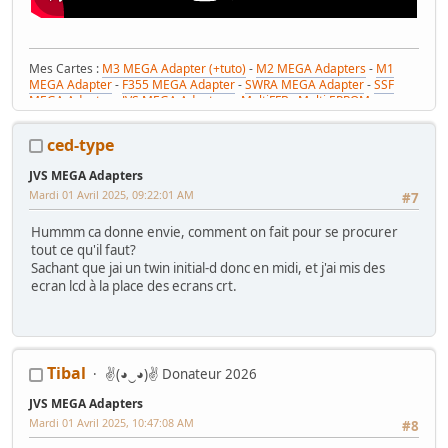
Mes Cartes :
M3 MEGA Adapter (+tuto)
-
M2 MEGA Adapters
-
M1
MEGA Adapter
-
F355 MEGA Adapter
-
SWRA MEGA Adapter
-
SSF
MEGA Adapter
-
JVS MEGA Adapters
-
MultiFFB : Multi EPROM pour
Driveboard SEGA
-
M2toM3
-
Coin Tower Mini
-
VR Button Panel
Mes Tutos :
Réparer Driveboard M3
-
Klingon / Monnayeur C220
-
ced-type
RaceCab Multi sur Initial D
-
Daytona 2 & Sega Rally 2 sur cab Scud
Race (NA)
JVS MEGA Adapters
Mes WIP :
Fast & Furious Super Bikes
-
Daytona USA 2 Twin
-
Time
Mardi 01 Avril 2025, 09:22:01 AM
Crisis 4 DX
-
Pole Position Upright
#7
Hummm ca donne envie, comment on fait pour se procurer
tout ce qu'il faut?
Sachant que jai un twin initial-d donc en midi, et j'ai mis des
ecran lcd à la place des ecrans crt.
Tibal
✌(◕‿◕)✌ Donateur 2026
JVS MEGA Adapters
Mardi 01 Avril 2025, 10:47:08 AM
#8