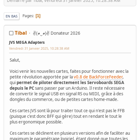
Démarré par Tibal, Vendredi 31 Janvier 2025, 10:28:38 AM
Pages
1
EN BAS
Tibal
✌(◕‿◕)✌ Donateur 2026
JVS MEGA Adapters
Vendredi 31 Janvier 2025, 10:28:38 AM
Salut,
Voici venir les nouvelles cartes, faites pour fonctionner avec la
petite révolution apportée par la
v0.8 de BackForceFeeder
,
qui
permet de piloter directement les Servoboards SEGA
depuis le PC
sans passer par un Arduino. Il reste nécessaire
de convertir le signal USB en signal RS ou MIDI, grâce à des
dongles du commerce, ou de petites cartes home-made.
Ces cartes JVS sont là pour traiter tout ce qui n'est pas le FFB
(puisque c'est donc BFF qui gère) tout en rendant le tout le
plus ergonomique possible.
Ces cartes se déclinent en plusieurs versions afin de faciliter au
maximum le paramétrage logiciel, étant donné que toutes les