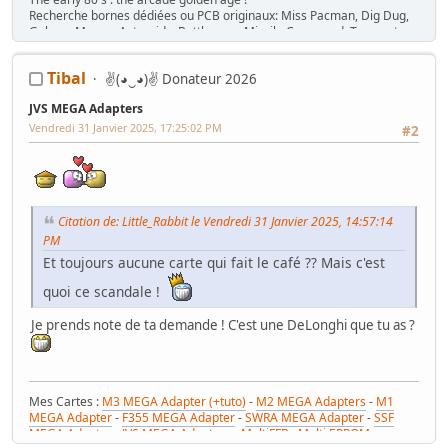
Recherche bornes dédiées ou PCB originaux: Miss Pacman, Dig Dug,
Galaga, Mappy, Asteroids, Battlezone, Missile Command, Tempest,
Star Wars, Donkey Kong (+ Jr), Mario Bros, Moon Patrol, Defender,
Joust, Frogger, Gyruss, Pooyan, Space Tactics, Zaxxon, etc. Flip :
Tibal
✌(◕‿◕)✌ Donateur 2026
Gottlieb des années 80 (Spirit, Amazon Hunt, ...), Baby Pac Man.
Divers : Ice Cold Beer =>
Trois fois rien quoi !
JVS MEGA Adapters
Ma
séance sur le divan
: c'est grave Docteur ?
Vendredi 31 Janvier 2025, 17:25:02 PM
#2
Ma
gaming room
, ma
storage room
Citation de: Little_Rabbit le Vendredi 31 Janvier 2025, 14:57:14
PM
Et toujours aucune carte qui fait le café ?? Mais c'est
quoi ce scandale !
Je prends note de ta demande ! C'est une DeLonghi que tu as ?
Mes Cartes :
M3 MEGA Adapter (+tuto)
-
M2 MEGA Adapters
-
M1
MEGA Adapter
-
F355 MEGA Adapter
-
SWRA MEGA Adapter
-
SSF
MEGA Adapter
-
JVS MEGA Adapters
-
MultiFFB : Multi EPROM pour