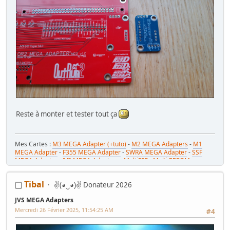
Reste à monter et tester tout ça
Mes Cartes :
M3 MEGA Adapter (+tuto)
-
M2 MEGA Adapters
-
M1
MEGA Adapter
-
F355 MEGA Adapter
-
SWRA MEGA Adapter
-
SSF
MEGA Adapter
-
JVS MEGA Adapters
-
MultiFFB : Multi EPROM pour
Driveboard SEGA
-
M2toM3
-
Coin Tower Mini
-
VR Button Panel
Mes Tutos :
Réparer Driveboard M3
-
Klingon / Monnayeur C220
-
Tibal
✌(◕‿◕)✌ Donateur 2026
RaceCab Multi sur Initial D
-
Daytona 2 & Sega Rally 2 sur cab Scud
Race (NA)
JVS MEGA Adapters
Mes WIP :
Fast & Furious Super Bikes
-
Daytona USA 2 Twin
-
Time
Crisis 4 DX
-
Pole Position Upright
Mercredi 26 Février 2025, 11:54:25 AM
#4