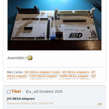
Assemblée !!
Mes Cartes :
M3 MEGA Adapter (+tuto)
-
M2 MEGA Adapters
-
M1
MEGA Adapter
-
F355 MEGA Adapter
-
SWRA MEGA Adapter
-
SSF
MEGA Adapter
-
JVS MEGA Adapters
-
MultiFFB : Multi EPROM pour
Driveboard SEGA
-
M2toM3
-
Coin Tower Mini
-
VR Button Panel
Mes Tutos :
Réparer Driveboard M3
-
Klingon / Monnayeur C220
-
Tibal
✌(◕‿◕)✌ Donateur 2026
RaceCab Multi sur Initial D
-
Daytona 2 & Sega Rally 2 sur cab Scud
Race (NA)
JVS MEGA Adapters
Mes WIP :
Fast & Furious Super Bikes
-
Daytona USA 2 Twin
-
Time
Crisis 4 DX
-
Pole Position Upright
Dimanche 09 Mars 2025, 13:50:43 PM
#5