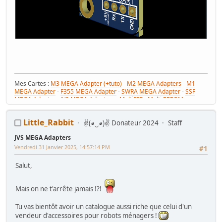
Mes Cartes :
M3 MEGA Adapter (+tuto)
-
M2 MEGA Adapters
-
M1
MEGA Adapter
-
F355 MEGA Adapter
-
SWRA MEGA Adapter
-
SSF
MEGA Adapter
-
JVS MEGA Adapters
-
MultiFFB : Multi EPROM pour
Driveboard SEGA
-
M2toM3
-
Coin Tower Mini
-
VR Button Panel
Mes Tutos :
Réparer Driveboard M3
-
Klingon / Monnayeur C220
-
Little_Rabbit
✌(◕‿◕)✌ Donateur 2024
Staff
RaceCab Multi sur Initial D
-
Daytona 2 & Sega Rally 2 sur cab Scud
Race (NA)
JVS MEGA Adapters
Mes WIP :
Fast & Furious Super Bikes
-
Daytona USA 2 Twin
-
Time
Crisis 4 DX
-
Pole Position Upright
Vendredi 31 Janvier 2025, 14:57:14 PM
#1
Salut,
Mais on ne t'arrête jamais !?!
Tu vas bientôt avoir un catalogue aussi riche que celui d'un
vendeur d'accessoires pour robots ménagers !