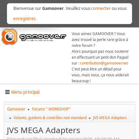
Bienvenue sur
Gamoover
. Veuillez vous
connecter
ou vous
enregistrer
.
Vous aimez GAMOOVER ? Vous
avez trouvé la perle rare grâce à
notre forum ?
Alors pourquoi pas nous soutenir
en effectuant un petit don Paypal
sur :
contribution@gamoover.net
C'est peut être un détail pour
vous, mais nous, ça nous aiderait
beaucoup !
Menu principal
Gamoover
Forums " WORKSHOP"
►
Volants, guidons & contrôles non standard
JVS MEGA Adapters
►
►
JVS MEGA Adapters