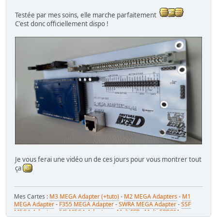
Testée par mes soins, elle marche parfaitement
C'est donc officiellement dispo !
Je vous ferai une vidéo un de ces jours pour vous montrer tout
ça
Mes Cartes :
M3 MEGA Adapter (+tuto)
-
M2 MEGA Adapters
-
M1
MEGA Adapter
-
F355 MEGA Adapter
-
SWRA MEGA Adapter
-
SSF
MEGA Adapter
-
JVS MEGA Adapters
-
MultiFFB : Multi EPROM pour