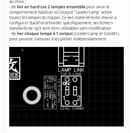
au choix :
- de
lier en hard ces 2 lampes ensemble
pour avoir le
comportement habituel où l'output "LeaderLamp" active
toutes les lampes du topper. Ce lien matériel évite d'avoir à
configurer BackForceFeeder spécifiquement, les fichiers
standards de njz3 sont donc utilisables sans modification
- de
lier chaque lampe à 1 output
(LeaderLamp et CoinM1)
pour pouvoir s'amuser à les piloter indépendamment