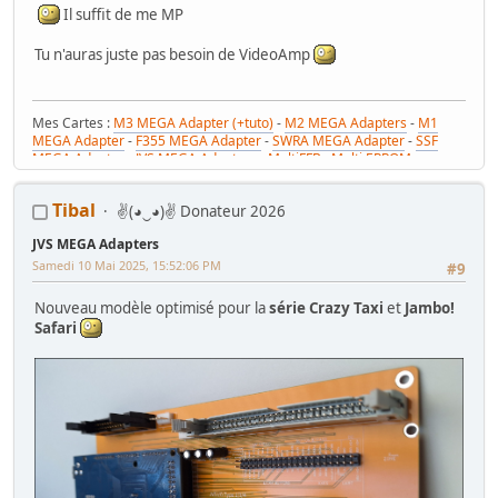
Il suffit de me MP
Tu n'auras juste pas besoin de VideoAmp
Mes Cartes :
M3 MEGA Adapter (+tuto)
-
M2 MEGA Adapters
-
M1
MEGA Adapter
-
F355 MEGA Adapter
-
SWRA MEGA Adapter
-
SSF
MEGA Adapter
-
JVS MEGA Adapters
-
MultiFFB : Multi EPROM pour
Driveboard SEGA
-
M2toM3
-
Coin Tower Mini
-
VR Button Panel
Mes Tutos :
Réparer Driveboard M3
-
Klingon / Monnayeur C220
-
Tibal
✌(◕‿◕)✌ Donateur 2026
RaceCab Multi sur Initial D
-
Daytona 2 & Sega Rally 2 sur cab Scud
Race (NA)
JVS MEGA Adapters
Mes WIP :
Fast & Furious Super Bikes
-
Daytona USA 2 Twin
-
Time
Crisis 4 DX
-
Pole Position Upright
Samedi 10 Mai 2025, 15:52:06 PM
#9
Nouveau modèle optimisé pour la
série Crazy Taxi
et
Jambo!
Safari