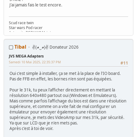
J'ai jamais fais le test encore.
Scud race twin
Star wars Pod racer
Astro city RGBJAMMA tate
Astro city RGBJAMMA yoko
Naomi Crazy taxi
Tibal
✌(◕‿◕)✌ Donateur 2026
Naomi Virtua tennis 2
Flipper Star wars Data East
JVS MEGA Adapters
Pincab
Borne homemade Coinops
Samedi 10 Mai 2025, 22:35:37 PM
#11
machine à pince sous arduino
Oui c'est simple à installer, ça se met à la place de l'IO board.
Pas de FFB en effet, les bornes n'en sont pas équipées.
Pour le 31k, tu peux l'afficher directement en mettant la
résolution 640x480 partout oui (Windows et Emulateurs).
Mais comme parfois l'affichage du bios est dans une résolution
supérieure, et comme on a vite fait de mal configurer un
émulateur pour envoyer également une résolution
supérieure, je mets des VideoAmp sur mes 31k, par sécurité.
Ya que sur LCD que je n'en mets pas.
Après c'est à toi de voir.