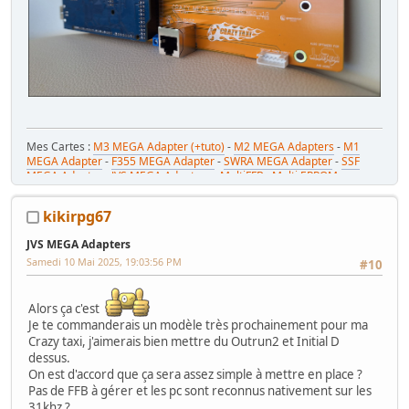
Mes Cartes :
M3 MEGA Adapter (+tuto)
-
M2 MEGA Adapters
-
M1
MEGA Adapter
-
F355 MEGA Adapter
-
SWRA MEGA Adapter
-
SSF
MEGA Adapter
-
JVS MEGA Adapters
-
MultiFFB : Multi EPROM pour
Driveboard SEGA
-
M2toM3
-
Coin Tower Mini
-
VR Button Panel
Mes Tutos :
Réparer Driveboard M3
-
Klingon / Monnayeur C220
-
kikirpg67
RaceCab Multi sur Initial D
-
Daytona 2 & Sega Rally 2 sur cab Scud
Race (NA)
JVS MEGA Adapters
Mes WIP :
Fast & Furious Super Bikes
-
Daytona USA 2 Twin
-
Time
Samedi 10 Mai 2025, 19:03:56 PM
Crisis 4 DX
-
Pole Position Upright
#10
Alors ça c'est
Je te commanderais un modèle très prochainement pour ma
Crazy taxi, j'aimerais bien mettre du Outrun2 et Initial D
dessus.
On est d'accord que ça sera assez simple à mettre en place ?
Pas de FFB à gérer et les pc sont reconnus nativement sur les
31khz ?