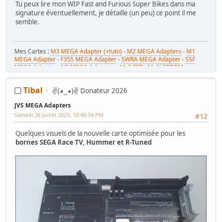
Tu peux lire mon WIP Fast and Furious Super Bikes dans ma
signature éventuellement, je détaille (un peu) ce point il me
semble.
Mes Cartes :
M3 MEGA Adapter (+tuto)
-
M2 MEGA Adapters
-
M1
MEGA Adapter
-
F355 MEGA Adapter
-
SWRA MEGA Adapter
-
SSF
MEGA Adapter
-
JVS MEGA Adapters
-
MultiFFB : Multi EPROM pour
Driveboard SEGA
-
M2toM3
-
Coin Tower Mini
-
VR Button Panel
Mes Tutos :
Réparer Driveboard M3
-
Klingon / Monnayeur C220
-
Tibal
✌(◕‿◕)✌ Donateur 2026
RaceCab Multi sur Initial D
-
Daytona 2 & Sega Rally 2 sur cab Scud
Race (NA)
JVS MEGA Adapters
Mes WIP :
Fast & Furious Super Bikes
-
Daytona USA 2 Twin
-
Time
Crisis 4 DX
-
Pole Position Upright
Samedi 26 Juillet 2025, 18:48:34 PM
#12
Quelques visuels de la nouvelle carte optimisée pour les
bornes SEGA Race TV, Hummer et R-Tuned