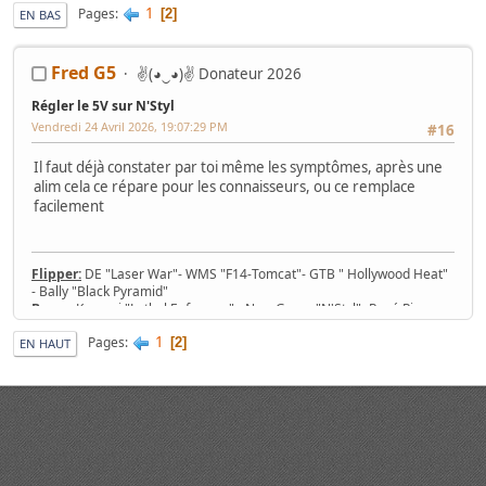
1
Pages
2
EN BAS
Fred G5
✌(◕‿◕)✌ Donateur 2026
Régler le 5V sur N'Styl
Vendredi 24 Avril 2026, 19:07:29 PM
#16
Il faut déjà constater par toi même les symptômes, après une
alim cela ce répare pour les connaisseurs, ou ce remplace
facilement
Flipper:
DE "Laser War"- WMS "F14-Tomcat"- GTB " Hollywood Heat"
- Bally "Black Pyramid"
Borne:
Konami "Lethal Enforcers" - New Game "N'Styl"- René Pierre
1982 - Jeutel Neo Geo 16/9 - Simulateur Twin Konami "Midnight Run
1
Pages
Road Fighter 2"
2
EN HAUT
Jeu/Système de jeu:
53 PCB Jamma, 7 cartouches MVS, slot Neo-Geo
MV-1T, MV-2F, MV-4F, MV-6F
Console:
Nintendo SNES 2CHIP, SNES 1CHIP-02 + 43 jeux