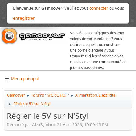
Bienvenue sur
Gamoover
. Veuillez vous
connecter
ou vous
enregistrer
.
Vous êtes nostalgiques des jeux
vidéos de votre enfance ? Vous
désirez acquérir, ou construire
une borne d'arcade ? Vous
trouverez ici les réponses a vos
questions et une communauté de
joueurs passionnés.
Menu principal
Gamoover
Forums " WORKSHOP"
Alimentation, Electricité
►
►
Régler le 5V sur N'Styl
►
Régler le 5V sur N'Styl
Démarré par AlexB, Mardi 21 Avril 2026, 19:09:45 PM