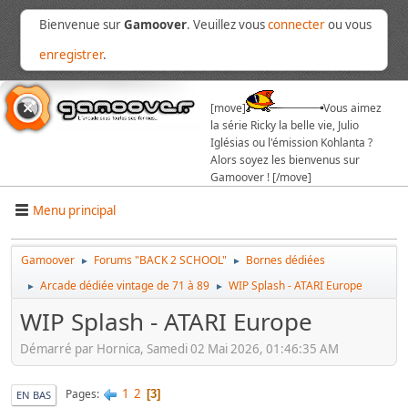
Bienvenue sur
Gamoover
. Veuillez vous
connecter
ou vous
enregistrer
.
[move]
Vous aimez
la série Ricky la belle vie, Julio
Iglésias ou l'émission Kohlanta ?
Alors soyez les bienvenus sur
Gamoover ! [/move]
Menu principal
Gamoover
Forums "BACK 2 SCHOOL"
Bornes dédiées
►
►
Arcade dédiée vintage de 71 à 89
WIP Splash - ATARI Europe
►
►
WIP Splash - ATARI Europe
Démarré par Hornica, Samedi 02 Mai 2026, 01:46:35 AM
1
2
Pages
3
EN BAS