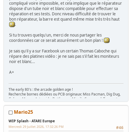
compliqué voire impossible, et cela implique que le réparateur
dispose d'un tube noir et blanc compatible pour effectuer sa
réparation et ses tests. Donc niveau difficulté de trouver le
bon réparateur, la barre est quand même mise très très haut
.
Si tu trouves quelqu'un, merci de nous partager les
coordonnées car ce serait assurément un bon plan !
Je sais qu'il y a sur Facebook un certain Thomas Caboche qui
répare des platines vidéo : je ne sais pas s'il fait les moniteurs
noir et blanc...
A+
The early 80's : the arcade golden age !
Recherche bornes dédiées ou PCB originaux: Miss Pacman, Dig Dug,
Galaga, Mappy, Asteroids, Battlezone, Missile Command, Tempest,
Star Wars, Donkey Kong (+ Jr), Mario Bros, Moon Patrol, Defender,
Joust, Frogger, Gyruss, Pooyan, Space Tactics, Zaxxon, etc. Flip :
Mario25
Gottlieb des années 80 (Spirit, Amazon Hunt, ...), Baby Pac Man.
Divers : Ice Cold Beer =>
Trois fois rien quoi !
WIP Splash - ATARI Europe
Ma
séance sur le divan
: c'est grave Docteur ?
Mercredi 29 Juillet 2026, 17:32:26 PM
#46
Ma
gaming room
, ma
storage room