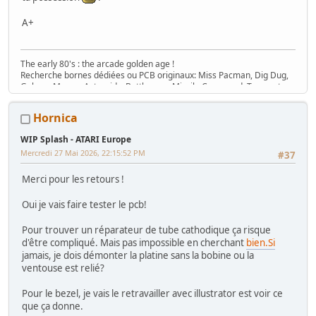
A+
The early 80's : the arcade golden age !
Recherche bornes dédiées ou PCB originaux: Miss Pacman, Dig Dug,
Galaga, Mappy, Asteroids, Battlezone, Missile Command, Tempest,
Star Wars, Donkey Kong (+ Jr), Mario Bros, Moon Patrol, Defender,
Joust, Frogger, Gyruss, Pooyan, Space Tactics, Zaxxon, etc. Flip :
Hornica
Gottlieb des années 80 (Spirit, Amazon Hunt, ...), Baby Pac Man.
Divers : Ice Cold Beer =>
Trois fois rien quoi !
WIP Splash - ATARI Europe
Ma
séance sur le divan
: c'est grave Docteur ?
Mercredi 27 Mai 2026, 22:15:52 PM
#37
Ma
gaming room
, ma
storage room
Merci pour les retours !
Oui je vais faire tester le pcb!
Pour trouver un réparateur de tube cathodique ça risque
d'être compliqué. Mais pas impossible en cherchant
bien.Si
jamais, je dois démonter la platine sans la bobine ou la
ventouse est relié?
Pour le bezel, je vais le retravailler avec illustrator est voir ce
que ça donne.