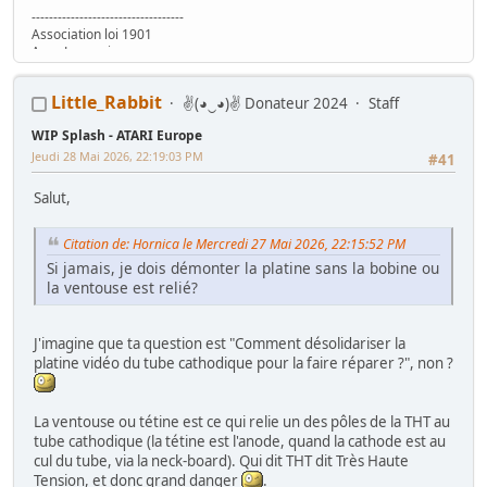
-----------------------------------
Association loi 1901
Asso Lyonnaise
www.ARCADEINTHEBOX.com
Little_Rabbit
✌(◕‿◕)✌ Donateur 2024
Staff
WIP Splash - ATARI Europe
Jeudi 28 Mai 2026, 22:19:03 PM
#41
Salut,
Citation de: Hornica le Mercredi 27 Mai 2026, 22:15:52 PM
Si jamais, je dois démonter la platine sans la bobine ou
la ventouse est relié?
J'imagine que ta question est "Comment désolidariser la
platine vidéo du tube cathodique pour la faire réparer ?", non ?
La ventouse ou tétine est ce qui relie un des pôles de la THT au
tube cathodique (la tétine est l'anode, quand la cathode est au
cul du tube, via la neck-board). Qui dit THT dit Très Haute
Tension, et donc grand danger
.