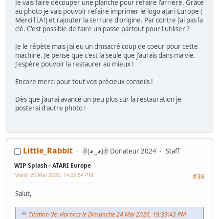
Je vais faire découper une planche pour refaire l'arrière. Grâce
au photo je vais pouvoir refaire imprimer le logo atari Europe (
Merci l'IA!) et rajouter la serrure d'origine. Par contre j'ai pas la
clé. C'est possible de faire un passe partout pour l'utiliser ?
Je le répète mais j'ai eu un dmsacré coup de coeur pour cette
machine. Je pense que c'est la seule que j'aurais dans ma vie.
J'espère pouvoir la restaurer au mieux !
Encore merci pour tout vos précieux conseils !
Dès que j'aurai avancé un peu plus sur la restauration je
posterai d'autre photo !
Little_Rabbit
✌(◕‿◕)✌ Donateur 2024
Staff
WIP Splash - ATARI Europe
Mardi 26 Mai 2026, 14:05:54 PM
#36
Salut,
Citation de: Hornica le Dimanche 24 Mai 2026, 19:39:43 PM