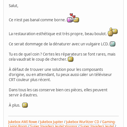
Salut,
Ce n'est pas banal comme borne.
La restauration esthétique est très propre, beau boulot.
Ce serait dommage de la dénaturer avec un vulgaire LCD.
Tu es de quel coin ? Certes les réparateurs se font rares, mais
cela vaudrait le coup de chercher.
À défaut de trouver une solution pour les composants
d'origine, ou en attendant, tu peux aussi caler un téléviseur
CRT couleur plus récent.
Dans tous les cas conserve bien ces pièces, elles peuvent
servir à d'autres.
À plus.
Jukebox AMI Rowe
/
Jukebox Jupiter
/
Jukebox Wurlitzer CD
/
Gaming-
Living Room
/
Super Invaders Jeutel Visionor
/
Super Invaders Jeutel
/