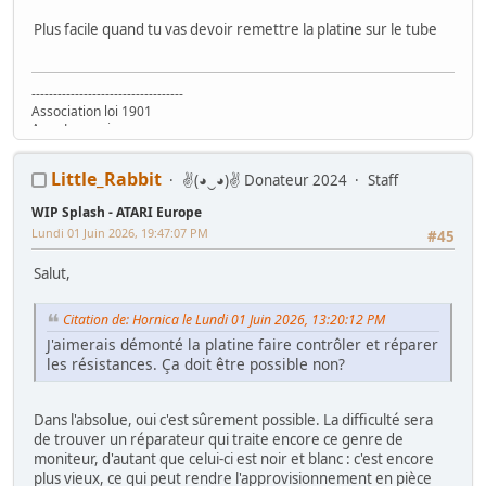
Plus facile quand tu vas devoir remettre la platine sur le tube
-----------------------------------
Association loi 1901
Asso Lyonnaise
www.ARCADEINTHEBOX.com
Little_Rabbit
✌(◕‿◕)✌ Donateur 2024
Staff
WIP Splash - ATARI Europe
Lundi 01 Juin 2026, 19:47:07 PM
#45
Salut,
Citation de: Hornica le Lundi 01 Juin 2026, 13:20:12 PM
J'aimerais démonté la platine faire contrôler et réparer
les résistances. Ça doit être possible non?
Dans l'absolue, oui c'est sûrement possible. La difficulté sera
de trouver un réparateur qui traite encore ce genre de
moniteur, d'autant que celui-ci est noir et blanc : c'est encore
plus vieux, ce qui peut rendre l'approvisionnement en pièce