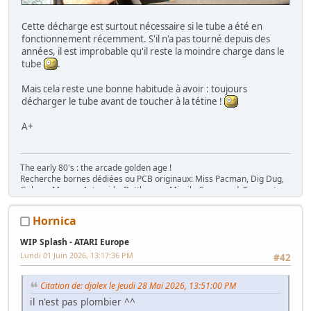
Cette décharge est surtout nécessaire si le tube a été en
fonctionnement récemment. S'il n'a pas tourné depuis des
années, il est improbable qu'il reste la moindre charge dans le
tube
.
Mais cela reste une bonne habitude à avoir : toujours
décharger le tube avant de toucher à la tétine !
A+
The early 80's : the arcade golden age !
Recherche bornes dédiées ou PCB originaux: Miss Pacman, Dig Dug,
Galaga, Mappy, Asteroids, Battlezone, Missile Command, Tempest,
Star Wars, Donkey Kong (+ Jr), Mario Bros, Moon Patrol, Defender,
Joust, Frogger, Gyruss, Pooyan, Space Tactics, Zaxxon, etc. Flip :
Hornica
Gottlieb des années 80 (Spirit, Amazon Hunt, ...), Baby Pac Man.
Divers : Ice Cold Beer =>
Trois fois rien quoi !
WIP Splash - ATARI Europe
Ma
séance sur le divan
: c'est grave Docteur ?
Lundi 01 Juin 2026, 13:17:36 PM
#42
Ma
gaming room
, ma
storage room
Citation de: djalex le Jeudi 28 Mai 2026, 13:51:00 PM
il n'est pas plombier ^^