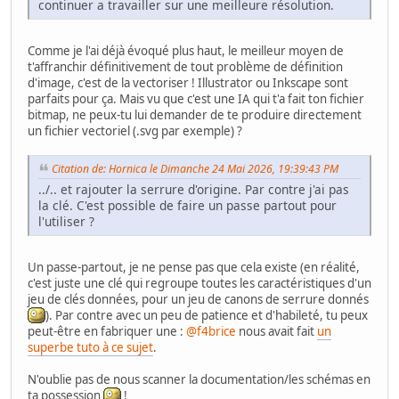
continuer a travailler sur une meilleure résolution.
Comme je l'ai déjà évoqué plus haut, le meilleur moyen de
t'affranchir définitivement de tout problème de définition
d'image, c'est de la vectoriser ! Illustrator ou Inkscape sont
parfaits pour ça. Mais vu que c'est une IA qui t'a fait ton fichier
bitmap, ne peux-tu lui demander de te produire directement
un fichier vectoriel (.svg par exemple) ?
Citation de: Hornica le Dimanche 24 Mai 2026, 19:39:43 PM
../.. et rajouter la serrure d'origine. Par contre j'ai pas
la clé. C'est possible de faire un passe partout pour
l'utiliser ?
Un passe-partout, je ne pense pas que cela existe (en réalité,
c'est juste une clé qui regroupe toutes les caractéristiques d'un
jeu de clés données, pour un jeu de canons de serrure donnés
). Par contre avec un peu de patience et d'habileté, tu peux
peut-être en fabriquer une :
@f4brice
nous avait fait
un
superbe tuto à ce sujet
.
N'oublie pas de nous scanner la documentation/les schémas en
ta possession
!