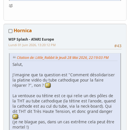
🤣
Hornica
WIP Splash - ATARI Europe
Lundi 01 Juin 2026, 13:20:12 PM
#43
Citation de: Little_Rabbit le Jeudi 28 Mai 2026, 22:19:03 PM
Salut,
J'imagine que ta question est "Comment désolidariser
la platine vidéo du tube cathodique pour la faire
réparer ?", non ?
La ventouse ou tétine est ce qui relie un des pôles de
la THT au tube cathodique (la tétine est l'anode, quand
la cathode est au cul du tube, via la neck-board). Qui
dit THT dit Très Haute Tension, et donc grand danger
.
(je ne blague pas, dans un cas extrême cela peut être
mortel !)