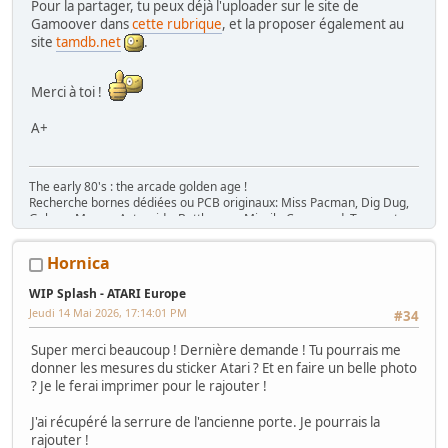
Pour la partager, tu peux déjà l'uploader sur le site de
Gamoover dans
cette rubrique
, et la proposer également au
site
tamdb.net
.
Merci à toi !
A+
The early 80's : the arcade golden age !
Recherche bornes dédiées ou PCB originaux: Miss Pacman, Dig Dug,
Galaga, Mappy, Asteroids, Battlezone, Missile Command, Tempest,
Star Wars, Donkey Kong (+ Jr), Mario Bros, Moon Patrol, Defender,
Joust, Frogger, Gyruss, Pooyan, Space Tactics, Zaxxon, etc. Flip :
Hornica
Gottlieb des années 80 (Spirit, Amazon Hunt, ...), Baby Pac Man.
Divers : Ice Cold Beer =>
Trois fois rien quoi !
WIP Splash - ATARI Europe
Ma
séance sur le divan
: c'est grave Docteur ?
Jeudi 14 Mai 2026, 17:14:01 PM
#34
Ma
gaming room
, ma
storage room
Super merci beaucoup ! Dernière demande ! Tu pourrais me
donner les mesures du sticker Atari ? Et en faire un belle photo
? Je le ferai imprimer pour le rajouter !
J'ai récupéré la serrure de l'ancienne porte. Je pourrais la
rajouter !