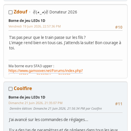
Zdouf
✌(◕‿◕)✌ Donateur 2026
Borne de jeu LEDs 1D
Vendredi 19 Juin 2026, 22:57:36 PM
#10
T'as pas peur que le train passe sur les fils ?
L'image rend bien en tous cas. J'attends la suite! Bon courage à
toi.
Ma borne euro SFA3 upper :
https://www.gamoover.net/Forums/index.php?
topic=45701.msg718079#msg718079
Ma borne jap Astro City (WIP) :
https://www.gamoover.net/Forums/index.php?
Coolfire
topic=45664.msg718088#msg718088
Borne de jeu LEDs 1D
Dimanche 21 Juin 2026, 21:35:07 PM
#11
Dernière édition
: Dimanche 21 Juin 2026, 21:56:34 PM par Coolfire
J'ai avancé sur les commandes de réglages...
Il y a des tas de paramètres et de réglages dans tous les jeux