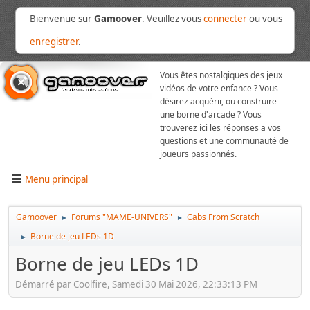
Bienvenue sur
Gamoover
. Veuillez vous
connecter
ou vous
enregistrer
.
Vous êtes nostalgiques des jeux
vidéos de votre enfance ? Vous
désirez acquérir, ou construire
une borne d'arcade ? Vous
trouverez ici les réponses a vos
questions et une communauté de
joueurs passionnés.
Menu principal
Gamoover
Forums "MAME-UNIVERS"
Cabs From Scratch
►
►
Borne de jeu LEDs 1D
►
Borne de jeu LEDs 1D
Démarré par Coolfire, Samedi 30 Mai 2026, 22:33:13 PM