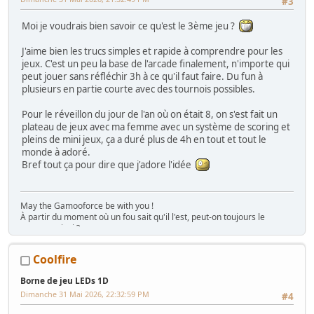
#3
Moi je voudrais bien savoir ce qu'est le 3ème jeu ?
J'aime bien les trucs simples et rapide à comprendre pour les
jeux. C'est un peu la base de l'arcade finalement, n'importe qui
peut jouer sans réfléchir 3h à ce qu'il faut faire. Du fun à
plusieurs en partie courte avec des tournois possibles.
Pour le réveillon du jour de l'an où on était 8, on s'est fait un
plateau de jeux avec ma femme avec un système de scoring et
pleins de mini jeux, ça a duré plus de 4h en tout et tout le
monde à adoré.
Bref tout ça pour dire que j'adore l'idée
May the Gamooforce be with you !
À partir du moment où un fou sait qu'il l'est, peut-on toujours le
nommer ainsi ?
Boulot, rétro, dodo... et un peu (beaucoup) de TATC© (Touche A Tout
Compulsif)...
Coolfire
Le WIP en slip et le hack Sega en Pijama !
Poulpi's world
Borne de jeu LEDs 1D
Dimanche 31 Mai 2026, 22:32:59 PM
#4