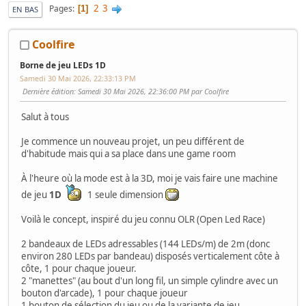
2
3
Pages
1
EN BAS
Coolfire
Borne de jeu LEDs 1D
Samedi 30 Mai 2026, 22:33:13 PM
Dernière édition
: Samedi 30 Mai 2026, 22:36:00 PM par Coolfire
Salut à tous
Je commence un nouveau projet, un peu différent de
d'habitude mais qui a sa place dans une game room
À l'heure où la mode est à la 3D, moi je vais faire une machine
de jeu
1D
1 seule dimension
Voilà le concept, inspiré du jeu connu OLR (Open Led Race)
2 bandeaux de LEDs adressables (144 LEDs/m) de 2m (donc
environ 280 LEDs par bandeau) disposés verticalement côte à
côte, 1 pour chaque joueur.
2 "manettes" (au bout d'un long fil, un simple cylindre avec un
bouton d'arcade), 1 pour chaque joueur
1 bouton de sélection du jeu ou de la variante de jeu