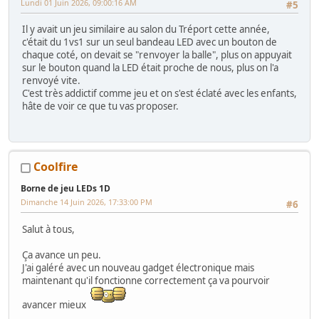
Lundi 01 Juin 2026, 09:00:16 AM
#5
Il y avait un jeu similaire au salon du Tréport cette année,
c'était du 1vs1 sur un seul bandeau LED avec un bouton de
chaque coté, on devait se "renvoyer la balle", plus on appuyait
sur le bouton quand la LED était proche de nous, plus on l'a
renvoyé vite.
C'est très addictif comme jeu et on s'est éclaté avec les enfants,
hâte de voir ce que tu vas proposer.
Coolfire
Borne de jeu LEDs 1D
Dimanche 14 Juin 2026, 17:33:00 PM
#6
Salut à tous,
Ça avance un peu.
J'ai galéré avec un nouveau gadget électronique mais
maintenant qu'il fonctionne correctement ça va pourvoir
avancer mieux