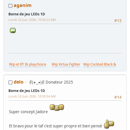
https://www.gamoover.net/Forums/index.php?
aganim
topic=45664.msg718088#msg718088
Borne de jeu LEDs 1D
Lundi 22 Juin 2026, 10:50:22 AM
#13
Wip et RT Bi playchoice
Wip Virtua Fighter
Wip Cocktail Black &
nintendo (Nes cab) /
(Saturn Cab) /
White Gamoover /
Wip et RT Egret II /
Wishlist
delo
✌(◕‿◕)✌ Donateur 2025
Borne de jeu LEDs 1D
Lundi 22 Juin 2026, 10:59:54 AM
#14
Super concept j'adore
Et bravo pour le taf c'est super propre et bien pensé