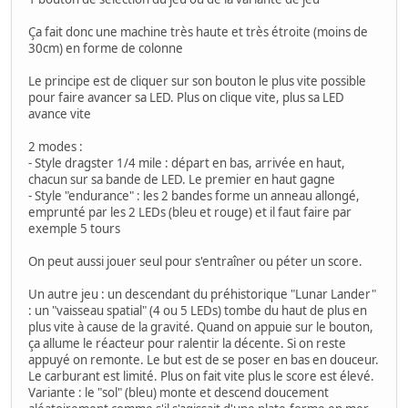
Ça fait donc une machine très haute et très étroite (moins de
30cm) en forme de colonne
Le principe est de cliquer sur son bouton le plus vite possible
pour faire avancer sa LED. Plus on clique vite, plus sa LED
avance vite
2 modes :
- Style dragster 1/4 mile : départ en bas, arrivée en haut,
chacun sur sa bande de LED. Le premier en haut gagne
- Style "endurance" : les 2 bandes forme un anneau allongé,
emprunté par les 2 LEDs (bleu et rouge) et il faut faire par
exemple 5 tours
On peut aussi jouer seul pour s'entraîner ou péter un score.
Un autre jeu : un descendant du préhistorique "Lunar Lander"
: un "vaisseau spatial" (4 ou 5 LEDs) tombe du haut de plus en
plus vite à cause de la gravité. Quand on appuie sur le bouton,
ça allume le réacteur pour ralentir la décente. Si on reste
appuyé on remonte. Le but est de se poser en bas en douceur.
Le carburant est limité. Plus on fait vite plus le score est élevé.
Variante : le "sol" (bleu) monte et descend doucement