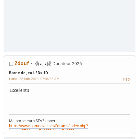
Zdouf
✌(◕‿◕)✌ Donateur 2026
Borne de jeu LEDs 1D
Lundi 22 Juin 2026, 07:46:55 AM
#12
Excellent!!
Ma borne euro SFA3 upper :
https://www.gamoover.net/Forums/index.php?
topic=45701.msg718079#msg718079
Ma borne jap Astro City (WIP) :