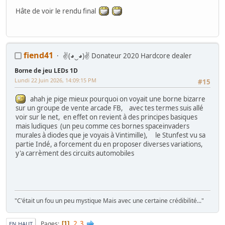
Hâte de voir le rendu final
fiend41
✌(◕‿◕)✌ Donateur 2020 Hardcore dealer
Borne de jeu LEDs 1D
Lundi 22 Juin 2026, 14:09:15 PM
#15
ahah je pige mieux pourquoi on voyait une borne bizarre
sur un groupe de vente arcade FB, avec tes termes suis allé
voir sur le net, en effet on revient à des principes basiques
mais ludiques (un peu comme ces bornes spaceinvaders
murales à diodes que je voyais à Vintimille), le Stunfest vu sa
partie Indé, a forcement du en proposer diverses variations,
y'a carrèment des circuits automobiles
"C'était un fou un peu mystique Mais avec une certaine crédibilité..."
2
3
Pages
1
EN HAUT