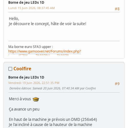
Borne de jeu LEDs 1D
Ma
séance sur le divan
: c'est grave Docteur ?
Lundi 15 Juin 2026, 08:37:45 AM
#8
Ma
gaming room
, ma
storage room
Hello,
Je découvre le concept, hâte de voir la suite!
Ma borne euro SFA3 upper :
https://www.gamoover.net/Forums/index.php?
topic=45701.msg718079#msg718079
Ma borne jap Astro City (WIP) :
https://www.gamoover.net/Forums/index.php?
Coolfire
topic=45664.msg718088#msg718088
Borne de jeu LEDs 1D
Vendredi 19 Juin 2026, 22:51:35 PM
#9
Dernière édition
: Samedi 20 Juin 2026, 07:40:34 AM par Coolfire
Merci à vous
Ça avance un peu
En haut de la machine je prévois un DMD (256x64)
Je l'ai incliné à cause de la hauteur de la machine