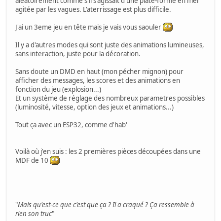
aléatoirement comme s'il s'agissait d'une plate-forme en mer
agitée par les vagues. L'aterrissage est plus difficile.
J'ai un 3eme jeu en tête mais je vais vous saouler
Il y a d'autres modes qui sont juste des animations lumineuses,
sans interaction, juste pour la décoration.
Sans doute un DMD en haut (mon pécher mignon) pour
afficher des messages, les scores et des animations en
fonction du jeu (explosion...)
Et un système de réglage des nombreux parametres possibles
(luminosité, vitesse, option des jeux et animations...)
Tout ça avec un ESP32, comme d'hab'
Voilà où j'en suis : les 2 premières pièces découpées dans une
MDF de 10
"
Mais qu'est-ce que c'est que ça ? Il a craqué ? Ça ressemble à
rien son truc
"