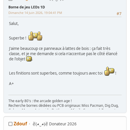
Borne de jeu LEDs 1D
Dimanche 14 Juin 2026, 19:04:41 PM
#7
Salut,
Superbe !
J'aime beaucoup ce panneaux à lattes de bois : ça fait très
classe, et je me demande si cela n'accentue pas le côté élancé
de l'objet
.
Les finitions sont superbes, comme toujours avec toi
!
A+
The early 80's : the arcade golden age !
Recherche bornes dédiées ou PCB originaux: Miss Pacman, Dig Dug,
Galaga, Mappy, Asteroids, Battlezone, Missile Command, Tempest,
Star Wars, Donkey Kong (+ Jr), Mario Bros, Moon Patrol, Defender,
Joust, Frogger, Gyruss, Pooyan, Space Tactics, Zaxxon, etc. Flip :
Zdouf
✌(◕‿◕)✌ Donateur 2026
Gottlieb des années 80 (Spirit, Amazon Hunt, ...), Baby Pac Man.
Divers : Ice Cold Beer =>
Trois fois rien quoi !