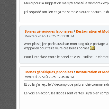
Merci pour la suggestion mais j'ai acheté le Xinmotek expr
J'ai regardé ton lien et ça me semble ajouter beaucoup 
Bornes génériques Japonaises
/
Restauration et Mod
Mercredi 20 Août 2025, 23:13:28 PM
Avec plaisir, j'en parle aussi sur mon blog où je partage la
d'appareil pour faire vivre ces belles bornes
Pour l'interface entre le panel et le PC, j'utilise un xin
Bornes génériques Japonaises
/
Restauration et Mod
Mercredi 20 Août 2025, 17:35:46 PM
Et voilà, j'ai reçu le Videoamp que j'ai branché comme in
Le voici en action, les diodes sont vertes, si j'ai bien compr