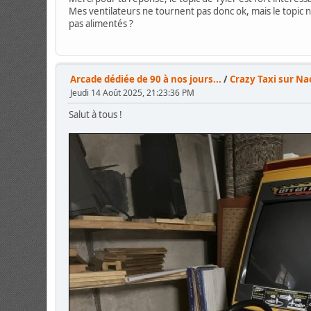
Mes ventilateurs ne tournent pas donc ok, mais le topic n'
pas alimentés ?
Arcade dédiée de 90 à nos jours...
/
Crazy Taxi sur N
Jeudi 14 Août 2025, 21:23:36 PM
Salut à tous !