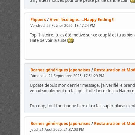
S'il y a des motivés pour une petite partie dans le coin
Flippers
/
Vive l'écologie.....Happy Ending !!
Vendredi 27 Février 2026, 13:47:24 PM
Top l'histoire, tu as été motivé sur ce coup là et tu as bien 
Hâte de voir la suite
Bornes génériques Japonaises
/
Restauration et Mod
Dimanche 21 Septembre 2025, 17:51:29 PM
Update depuis mon dernier message, j'ai vérifié le bra
venait simplement du fait qu'il faille lancer le jeu Naomi 
Du coup, tout fonctionne bien et ça fait super plaisir d'e
Bornes génériques Japonaises
/
Restauration et Mod
Jeudi 21 Août 2025, 21:37:03 PM