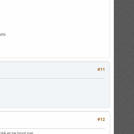
aomi
#11
#12
rité et ne boot pas.