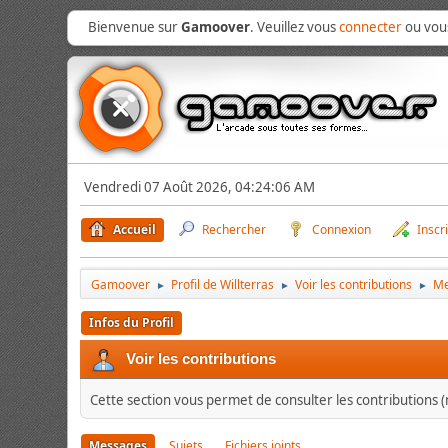
Bienvenue sur
Gamoover
. Veuillez vous
connecter
ou vo
Vendredi 07 Août 2026, 04:24:06 AM
Accueil
Rechercher
Connexion
Inscr
Gamoover
Profil de Willterras
Voir les contributions
Me
►
►
►
Infos du Profil
Voir les contributions
Cette section vous permet de consulter les contributions (m
Messages
Sujets
Fichiers joints