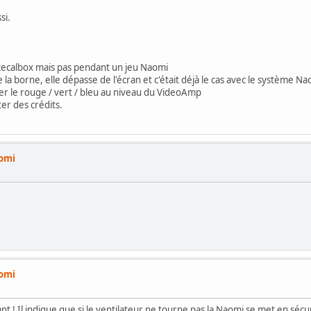
si.
Recalbox mais pas pendant un jeu Naomi
 la borne, elle dépasse de l'écran et c'était déjà le cas avec le système N
ter le rouge / vert / bleu au niveau du VideoAmp
ter des crédits.
aomi
aomi
ant ! Il indique que si le ventilateur ne tourne pas la Naomi se met en sécu