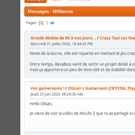
Messages - Willterras
2
Pages
1
Arcade dédiée de 90 à nos jours...
/
Crazy Taxi sur N
Mercredi 01 Juillet 2026, 16:44:43 PM
News de la borne, elle est repartie en mettant le jeu cr
Entre temps, Recalbox vient de sortir un projet dédié à ce 
mais ça apportera un peu de diversité et de stabilité dan
Vos gamerooms !
/
Olisan's Gameroom [CRYSTAL Play
Jeudi 25 Juin 2026, 08:29:30 AM
Hello Olisan,
Je viens de voir la vidéo de NoLife Z que tu as partagé ici