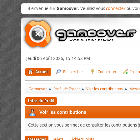
Bienvenue sur
Gamoover
. Veuillez vous
connecter
ou vo
Jeudi 06 Août 2026, 15:14:53 PM
Accueil
Rechercher
Connexion
Inscr
Gamoover
Profil de Treest
Voir les contributions
Mess
►
►
►
Infos du Profil
Voir les contributions
Cette section vous permet de consulter les contributions (m
Messages
Sujets
Fichiers joints