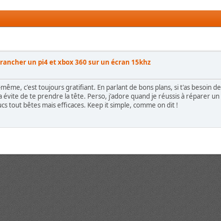
rancher un pi4 et xbox 360 sur un écran 15khz
même, c'est toujours gratifiant. En parlant de bons plans, si t'as besoin de
a évite de te prendre la tête. Perso, j'adore quand je réussis à réparer 
rucs tout bêtes mais efficaces. Keep it simple, comme on dit !