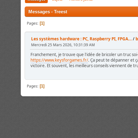
Messages - Treest
Pages
1
Les systèmes hardware : PC, Raspberry PI, FPGA...
/
b
Mercredi 25 Mars 2026, 10:31:39 AM
Franchement, je trouve que l'idée de bricoler un truc soi-
https://www.keysforgames.fr/
. Ça peut te dépanner et ç
victoire. Et souvent, les meilleurs conseils viennent de t
Pages
1