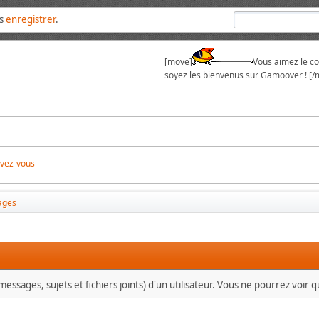
us
enregistrer
.
[move]
Vous aimez le cou
soyez les bienvenus sur Gamoover ! [/
ivez-vous
ages
essages, sujets et fichiers joints) d'un utilisateur. Vous ne pourrez voir 