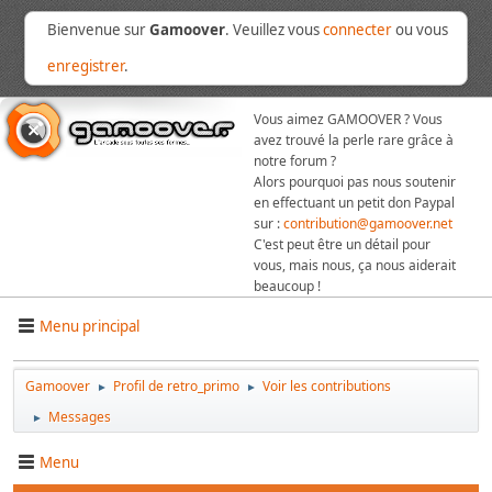
Bienvenue sur
Gamoover
. Veuillez vous
connecter
ou vous
enregistrer
.
Vous aimez GAMOOVER ? Vous
avez trouvé la perle rare grâce à
notre forum ?
Alors pourquoi pas nous soutenir
en effectuant un petit don Paypal
sur :
contribution@gamoover.net
C'est peut être un détail pour
vous, mais nous, ça nous aiderait
beaucoup !
Menu principal
Gamoover
Profil de retro_primo
Voir les contributions
►
►
Messages
►
Menu