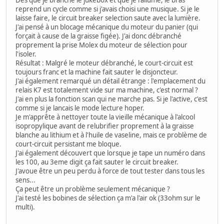
Dès que je branche le jukebox et que je l'allume, le bras
reprend un cycle comme si j'avais choisi une musique. Si je le
laisse faire, le circuit breaker selection saute avec la lumière.
J'ai pensé à un blocage mécanique du moteur du panier (qui
forçait à cause de la graisse figée). J'ai donc débranché
proprement la prise Molex du moteur de sélection pour
l'isoler.
Résultat : Malgré le moteur débranché, le court-circuit est
toujours franc et la machine fait sauter le disjoncteur.
J'ai également remarqué un détail étrange : l'emplacement du
relais K7 est totalement vide sur ma machine, c'est normal ?
J'ai en plus la fonction scan qui ne marche pas. Si je l'active, c'est
comme si je lancais le mode lecture hoper.
Je m'apprête à nettoyer toute la vieille mécanique à l'alcool
isopropylique avant de relubrifier proprement à la graisse
blanche au lithium et à l'huile de vaseline, mais ce problème de
court-circuit persistant me bloque.
J'ai également découvert que lorsque je tape un numéro dans
les 100, au 3eme digit ça fait sauter le circuit breaker.
J'avoue être un peu perdu à force de tout tester dans tous les
sens...
Ça peut être un problème seulement mécanique ?
J'ai testé les bobines de sélection ça m'a l'air ok (33ohm sur le
multi).