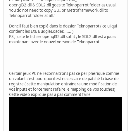
opengl32.dll & SDL2.dll goes to Teknoparrot folder as usual.
You do not need to copy GUI or Metroframework.dll to
Teknoparrot folder at all."
Donc il faut bien copié dans le dossier Teknoparrot ( celui qui
contient les EXE BudgieLoader....... )
PS ; juste le fichier opengl32.dll suffit , le SDL2.dll est a jours
maintenant avec le nouvel version de Teknoparrot
Certain jeux PC ne reconnaitrons pas ce peripherique comme
un volant c'est pourquoi il est necessaire de patché la base de
registre ( cette manipulation entrainera une modification de
vos inputs et forcement refaire le mapping de vos touches)
Cette video explique pas a pas comment faire