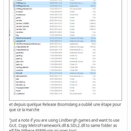
et depuis quelque Release Boomslang a oublié une étape pour
que ce la marche
"Just a note if you are using Lindbergh games and want to use
GUI. Copy MetroFramework.dll & SDL2.dll to same folder as
elf file (Where FFBPlugin.ini goes too),