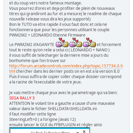
et du coup vers notre fameux montage.
Vous pourrez d'ores et deja profiter de plein de nouveaux
titres qui grandiront au fur et a mesure( le readme de chaque
nouvelle release vous dira les jeux supporté)
Bon le TUTO va etre rapide il vous faut donc et cela ne
fonctionnera que pour les personnes utilisant le couple
PWM2M2 + LEONARDO Etienne Firmware
Le PWM2M2 d'AGANYTE
et forcement
tout le reste qu'on relie a celui ci ( LEONARDO + NANO )
il vous suffit de telecharger la derniere mise a jours du
bonhomme que l'on trouve sur
http://forum.arcadecontrols.com/index.php/topic,157734.0.h
tml
chercher dans les dernier posts on en est a la version 8.0
Puis il vous suffira de copier coller chaque dossier correspond
a la racine de l'executable de votre jeux.
Je vais mettre chaque jeux avec le parametrage qui va bien:
SEGA RALLY 3
ATTENTION le volant tire a gauche a cause d'une mauvaise
valeur dans le fichier SHELLDATA\SHELLDATA.ini
il faut modifier cette ligne
SteeringLeft=0 ( a l'origine j'avais 12)
ensuite lancer le GUI du FFBPLUGIN et régler ainsi