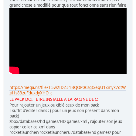
grand chose a modifié pour que tout fonctionne sans rien faire
https://mega.nz/file/Ti5w2IDZ#1BQOP0CsgtxeqU1xmyk7dtW
zil1s83zuFduxdyXHO_c
LE PACK DOIT ETRE INSTALLE A LA RACINE DE C:
Pour rajouter un jeux ou ciblé ceux de mon pack
il suffit d'editer dans : ( pour un jeux non present dans mon
pack)
zbox/databases/hd games/HD games.xml , rajouter son jeux
copier coller ce xml dans
rocketlauncher/rocketlauncherui/database/hd games/ pour