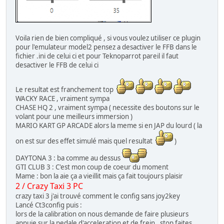
Voila rien de bien compliqué , si vous voulez utiliser ce plugin
pour l'emulateur model2 pensez a desactiver le FFB dans le
fichier .ini de celui ci et pour Teknoparrot pareil il faut
desactiver le FFB de celui ci
Le resultat est franchement top
WACKY RACE , vraiment sympa
CHASE HQ 2 , vraiment sympa ( necessite des boutons sur le
volant pour une meilleurs immersion )
MARIO KART GP ARCADE alors la meme si en JAP du lourd ( la
on est sur des effet simulé mais quel resultat
)
DAYTONA 3 : ba comme au dessus
GTI CLUB 3 : C'est mon coup de coeur du moment
Mame : bon la aie ça a vieillit mais ça fait toujours plaisir
2 / Crazy Taxi 3 PC
crazy taxi 3 j'ai trouvé comment le config sans joy2key
Lancé Ct3config puis :
lors de la calibration on nous demande de faire plusieurs
appuie sur la pedale d'acceleration et de frein , stop faites