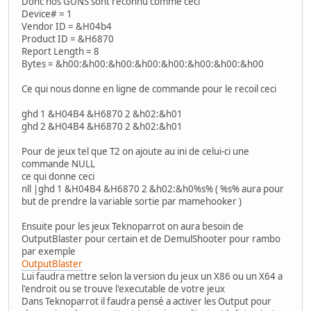
Donc nos GUNS sont reconnu comme ceci
Device# = 1
Vendor ID = &H04b4
Product ID = &H6870
Report Length = 8
Bytes = &h00:&h00:&h00:&h00:&h00:&h00:&h00:&h00
Ce qui nous donne en ligne de commande pour le recoil ceci
ghd 1 &H04B4 &H6870 2 &h02:&h01
ghd 2 &H04B4 &H6870 2 &h02:&h01
Pour de jeux tel que T2 on ajoute au ini de celui-ci une
commande NULL
ce qui donne ceci
nll |ghd 1 &H04B4 &H6870 2 &h02:&h0%s% ( %s% aura pour
but de prendre la variable sortie par mamehooker )
Ensuite pour les jeux Teknoparrot on aura besoin de
OutputBlaster pour certain et de DemulShooter pour rambo
par exemple
OutputBlaster
Lui faudra mettre selon la version du jeux un X86 ou un X64 a
l'endroit ou se trouve l'executable de votre jeux
Dans Teknoparrot il faudra pensé a activer les Output pour