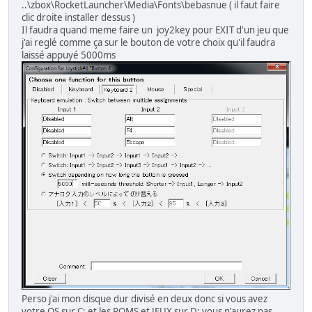
..\zbox\RocketLauncher\Media\Fonts\bebasnue ( il faut faire
clic droite installer dessus )
Il faudra quand meme faire un joy2key pour EXIT d'un jeu que
j'ai reglé comme ça sur le bouton de votre choix qu'il faudra
laissé appuyé 5000ms
Perso j'ai mon disque dur divisé en deux donc si vous avez
votre OS sur C: et les ROMS et JEUX sur D: vous n'aurez pas