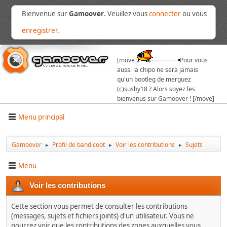
Bienvenue sur
Gamoover
. Veuillez vous
connecter
ou vous
enregistrer
.
[move]
Pour vous
aussi la chipo ne sera jamais
qu'un bootleg de merguez
(c)sushy18 ? Alors soyez les
bienvenus sur Gamoover ! [/move]
Menu principal
Gamoover
Profil de bandicoot
Voir les contributions
Sujets
►
►
►
Menu
Voir les contributions
Cette section vous permet de consulter les contributions
(messages, sujets et fichiers joints) d'un utilisateur. Vous ne
pourrez voir que les contributions des zones auxquelles vous