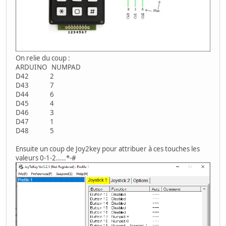
On relie du coup :
ARDUINO NUMPAD
D42 2
D43 7
D44 6
D45 4
D46 3
D47 1
D48 5
Ensuite un coup de Joy2key pour attribuer à ces touches les
valeurs 0-1-2.....*-#