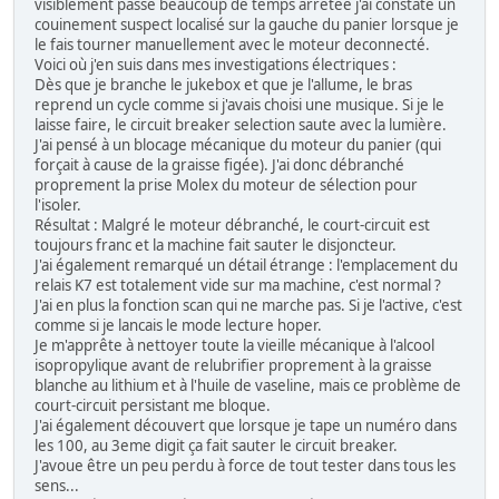
visiblement passé beaucoup de temps arretee j'ai constaté un
couinement suspect localisé sur la gauche du panier lorsque je
le fais tourner manuellement avec le moteur deconnecté.
Voici où j'en suis dans mes investigations électriques :
Dès que je branche le jukebox et que je l'allume, le bras
reprend un cycle comme si j'avais choisi une musique. Si je le
laisse faire, le circuit breaker selection saute avec la lumière.
J'ai pensé à un blocage mécanique du moteur du panier (qui
forçait à cause de la graisse figée). J'ai donc débranché
proprement la prise Molex du moteur de sélection pour
l'isoler.
Résultat : Malgré le moteur débranché, le court-circuit est
toujours franc et la machine fait sauter le disjoncteur.
J'ai également remarqué un détail étrange : l'emplacement du
relais K7 est totalement vide sur ma machine, c'est normal ?
J'ai en plus la fonction scan qui ne marche pas. Si je l'active, c'est
comme si je lancais le mode lecture hoper.
Je m'apprête à nettoyer toute la vieille mécanique à l'alcool
isopropylique avant de relubrifier proprement à la graisse
blanche au lithium et à l'huile de vaseline, mais ce problème de
court-circuit persistant me bloque.
J'ai également découvert que lorsque je tape un numéro dans
les 100, au 3eme digit ça fait sauter le circuit breaker.
J'avoue être un peu perdu à force de tout tester dans tous les
sens...