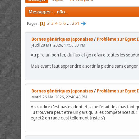
Messages - _n3o_
2
3
4
5
6
...
251
Pages
1
Bornes génériques Japonaises
/
Problème sur Egret I
Jeudi 28 Mai 2026, 17:58:53 PM
Au pire un bon fer, du flux et go refaire toutes les soudu
Mais avant faut apprendre a sortir la platine sans danger
Bornes génériques Japonaises
/
Problème sur Egret I
Mardi 26 Mai 2026, 22:40:43 PM
A vrai dire c'est pas evident et ca ne l'etait deja pas tant 
Tu trouvera peut etre un gars qui a les competences sur le
egret2 en rade c'est tellement triste :/)