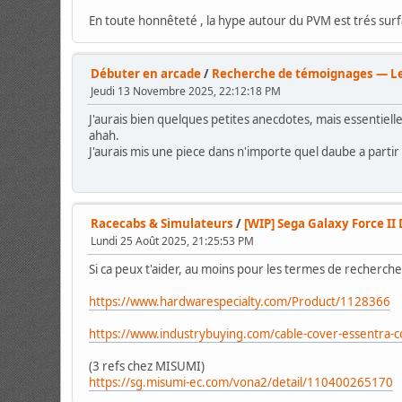
En toute honnêteté , la hype autour du PVM est trés surf
Débuter en arcade
/
Recherche de témoignages — Les
Jeudi 13 Novembre 2025, 22:12:18 PM
J'aurais bien quelques petites anecdotes, mais essentielle
ahah.
J'aurais mis une piece dans n'importe quel daube a partir 
Racecabs & Simulateurs
/
[WIP] Sega Galaxy Force II
Lundi 25 Août 2025, 21:25:53 PM
Si ca peux t'aider, au moins pour les termes de recherch
https://www.hardwarespecialty.com/Product/1128366
https://www.industrybuying.com/cable-cover-essentr
(3 refs chez MISUMI)
https://sg.misumi-ec.com/vona2/detail/110400265170