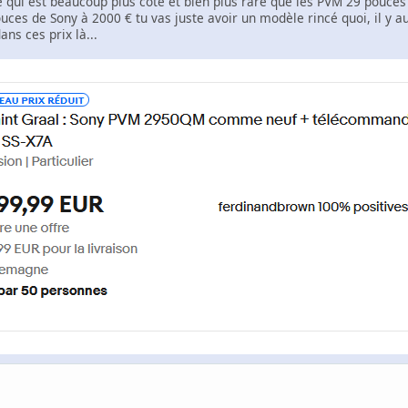
 qui est beaucoup plus côté et bien plus rare que les PVM 29 pouces d
uces de Sony à 2000 € tu vas juste avoir un modèle rincé quoi, il y a
ns ces prix là...