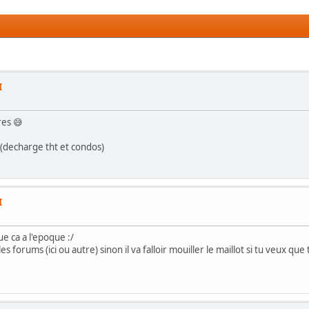
I
res 😅
 (decharge tht et condos)
I
que ca a l'epoque :/
s forums (ici ou autre) sinon il va falloir mouiller le maillot si tu veux 