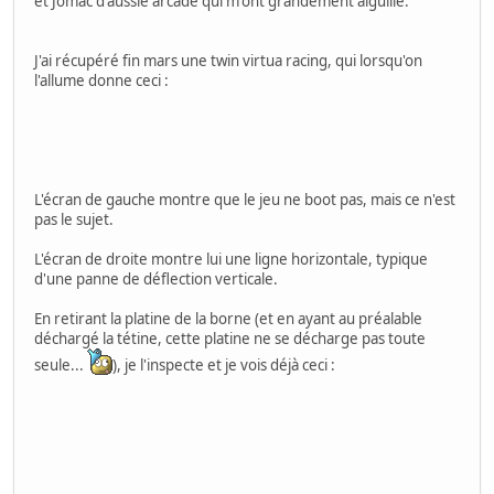
et Jomac d'aussie arcade qui m'ont grandement aiguillé.
J'ai récupéré fin mars une twin virtua racing, qui lorsqu'on
l'allume donne ceci :
L'écran de gauche montre que le jeu ne boot pas, mais ce n'est
pas le sujet.
L'écran de droite montre lui une ligne horizontale, typique
d'une panne de déflection verticale.
En retirant la platine de la borne (et en ayant au préalable
déchargé la tétine, cette platine ne se décharge pas toute
seule...
), je l'inspecte et je vois déjà ceci :