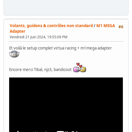
Volants, guidons & contrôles non standard
/
M1 MEGA
#6
Adapter
Vendredi 21 Juin 2024, 19:55:09 PM
Et voilà le setup complet virtua racing + m1mega adapter
Encore merci Tibal, njz3, bandicoot