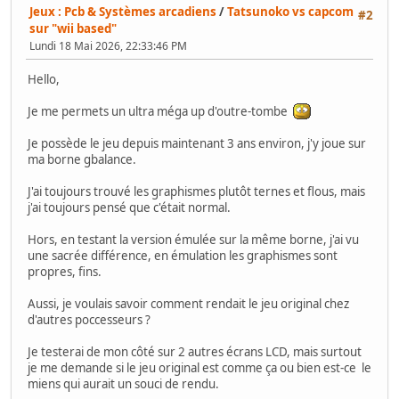
Jeux : Pcb & Systèmes arcadiens
/
Tatsunoko vs capcom
#2
sur "wii based"
Lundi 18 Mai 2026, 22:33:46 PM
Hello,
Je me permets un ultra méga up d'outre-tombe
Je possède le jeu depuis maintenant 3 ans environ, j'y joue sur
ma borne gbalance.
J'ai toujours trouvé les graphismes plutôt ternes et flous, mais
j'ai toujours pensé que c'était normal.
Hors, en testant la version émulée sur la même borne, j'ai vu
une sacrée différence, en émulation les graphismes sont
propres, fins.
Aussi, je voulais savoir comment rendait le jeu original chez
d'autres poccesseurs ?
Je testerai de mon côté sur 2 autres écrans LCD, mais surtout
je me demande si le jeu original est comme ça ou bien est-ce le
miens qui aurait un souci de rendu.