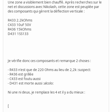
Une zone a visiblement bien chauffé. Après recherches sur le
net et discussions avec Nikolash, cette zone est peuplée par
des composants qui gèrent la déflection verticale :
R433 2.2kOhms
C433 10uF 50V
R436 15kOhms
D431 1SS133
Je vérifie donc ces composants et remarque 2 choses :
- R433 n'est que de 220 Ohms au lieu de 2,2k :suspect:
- R436 est grillée
- C433 est foutu aussi
- D431 est morte aussi :alcolo:
Ni une ni deux, je remplace les 4 et il y a du mieux :
[