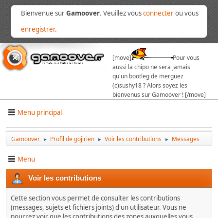
Bienvenue sur
Gamoover
. Veuillez vous
connecter
ou vous
enregistrer
.
[move]
Pour vous
aussi la chipo ne sera jamais
qu'un bootleg de merguez
(c)sushy18 ? Alors soyez les
bienvenus sur Gamoover ! [/move]
Menu principal
Gamoover
Profil de gojirien
Voir les contributions
Messages
►
►
►
Menu
Voir les contributions
Cette section vous permet de consulter les contributions
(messages, sujets et fichiers joints) d'un utilisateur. Vous ne
pourrez voir que les contributions des zones auxquelles vous