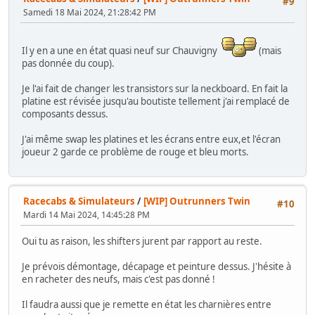
#9
Samedi 18 Mai 2024, 21:28:42 PM
Il y en a une en état quasi neuf sur Chauvigny
(mais
pas donnée du coup).
Je l'ai fait de changer les transistors sur la neckboard. En fait la
platine est révisée jusqu'au boutiste tellement j'ai remplacé de
composants dessus.
J'ai même swap les platines et les écrans entre eux,et l'écran
joueur 2 garde ce problème de rouge et bleu morts.
Racecabs & Simulateurs
/
[WIP] Outrunners Twin
#10
Mardi 14 Mai 2024, 14:45:28 PM
Oui tu as raison, les shifters jurent par rapport au reste.
Je prévois démontage, décapage et peinture dessus. J'hésite à
en racheter des neufs, mais c'est pas donné !
Il faudra aussi que je remette en état les charnières entre