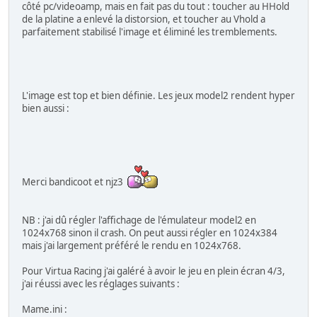
côté pc/videoamp, mais en fait pas du tout : toucher au HHold
de la platine a enlevé la distorsion, et toucher au Vhold a
parfaitement stabilisé l'image et éliminé les tremblements.
L'image est top et bien définie. Les jeux model2 rendent hyper
bien aussi :
Merci bandicoot et njz3
NB : j'ai dû régler l'affichage de l'émulateur model2 en
1024x768 sinon il crash. On peut aussi régler en 1024x384
mais j'ai largement préféré le rendu en 1024x768.
Pour Virtua Racing j'ai galéré à avoir le jeu en plein écran 4/3,
j'ai réussi avec les réglages suivants :
Mame.ini :