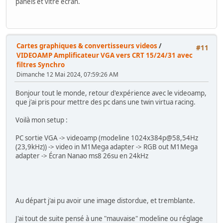
panels et vitre écran.
Cartes graphiques & convertisseurs videos
/
#11
VIDEOAMP Amplificateur VGA vers CRT 15/24/31 avec
filtres Synchro
Dimanche 12 Mai 2024, 07:59:26 AM
Bonjour tout le monde, retour d'expérience avec le videoamp,
que j'ai pris pour mettre des pc dans une twin virtua racing.
Voilà mon setup :
PC sortie VGA -> videoamp (modeline 1024x384p@58,54Hz
(23,9kHz)) -> video in M1Mega adapter -> RGB out M1Mega
adapter -> Écran Nanao ms8 26su en 24kHz
Au départ j'ai pu avoir une image distordue, et tremblante.
J'ai tout de suite pensé à une "mauvaise" modeline ou réglage