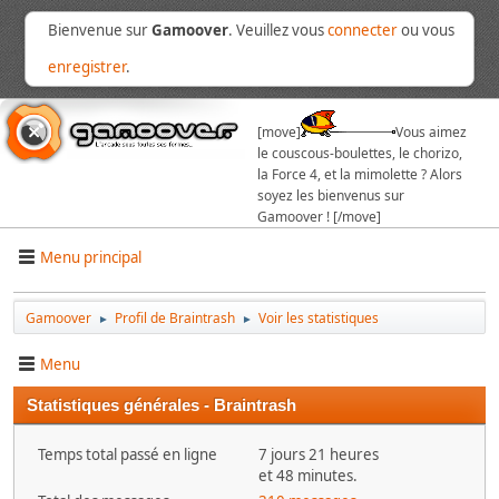
Bienvenue sur
Gamoover
. Veuillez vous
connecter
ou vous
enregistrer
.
[move]
Vous aimez
le couscous-boulettes, le chorizo,
la Force 4, et la mimolette ? Alors
soyez les bienvenus sur
Gamoover ! [/move]
Menu principal
Gamoover
Profil de Braintrash
Voir les statistiques
►
►
Menu
Statistiques générales - Braintrash
Temps total passé en ligne
7 jours 21 heures
et 48 minutes.