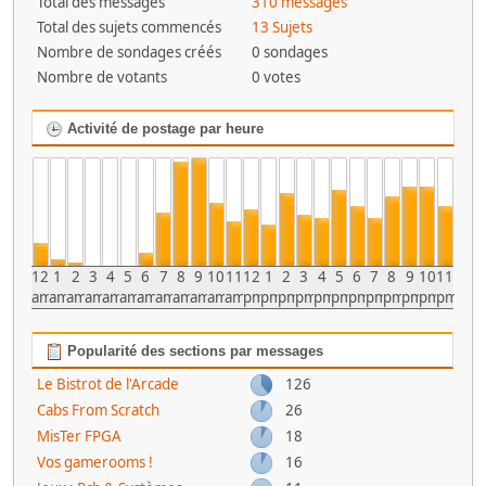
Total des messages
310 messages
Total des sujets commencés
13 Sujets
Nombre de sondages créés
0 sondages
Nombre de votants
0 votes
Activité de postage par heure
12
1
2
3
4
5
6
7
8
9
10
11
12
1
2
3
4
5
6
7
8
9
10
11
am
am
am
am
am
am
am
am
am
am
am
am
pm
pm
pm
pm
pm
pm
pm
pm
pm
pm
pm
pm
Popularité des sections par messages
Le Bistrot de l'Arcade
126
Cabs From Scratch
26
MisTer FPGA
18
Vos gamerooms !
16