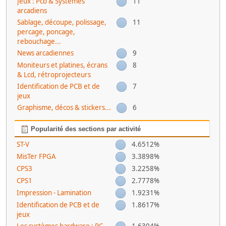
Jeux : Pcb & Systèmes
11
arcadiens
Sablage, découpe, polissage,
11
percage, poncage,
rebouchage...
News arcadiennes
9
Moniteurs et platines, écrans
8
& Lcd, rétroprojecteurs
Identification de PCB et de
7
jeux
Graphisme, décos & stickers...
6
Popularité des sections par activité
ST-V
4.6512%
MisTer FPGA
3.3898%
CPS3
3.2258%
CPS1
2.7778%
Impression - Lamination
1.9231%
Identification de PCB et de
1.8617%
jeux