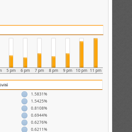
m
5 pm
6 pm
7 pm
8 pm
9 pm
10 pm
11 pm
ivité
1.5831%
1.5425%
0.8108%
0.6944%
0.6276%
0.6211%