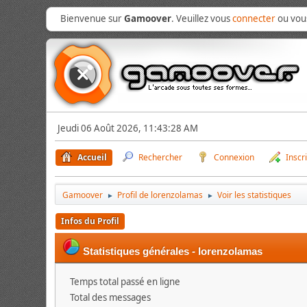
Bienvenue sur
Gamoover
. Veuillez vous
connecter
ou vo
Jeudi 06 Août 2026, 11:43:28 AM
Accueil
Rechercher
Connexion
Inscr
Gamoover
Profil de lorenzolamas
Voir les statistiques
►
►
Infos du Profil
Statistiques générales - lorenzolamas
Temps total passé en ligne
Total des messages