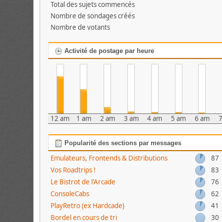
Total des sujets commencés
Nombre de sondages créés
Nombre de votants
Activité de postage par heure
12 am
1 am
2 am
3 am
4 am
5 am
6 am
Popularité des sections par messages
Emulateurs, Frontends & Distributions
87
Vos Roadtrips !
83
Le Bistrot de l'Arcade
76
ConsoleCabs
62
PlayRetro (ex Hardcade)
41
Bordel en cours de tri
30