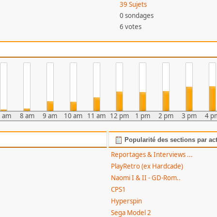
39 Sujets
0 sondages
6 votes
7 am
8 am
9 am
10 am
11 am
12 pm
1 pm
2 pm
3 pm
4 p
Popularité des sections par act
Reportages & Interviews ...
PlayRetro (ex Hardcade)
Naomi I & II - GD-Rom..
CPS1
Hyperspin
Sega Model 2