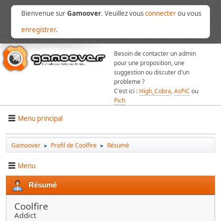
Bienvenue sur
Gamoover
. Veuillez vous
connecter
ou vous
enregistrer
.
Besoin de contacter un admin
pour une proposition, une
suggestion ou discuter d'un
probleme ?
C'est ici :
High_Cobra
,
AsPiC
ou
Pich
Menu principal
Gamoover
Profil de Coolfire
Résumé
►
►
Menu
Résumé
Coolfire
Addict