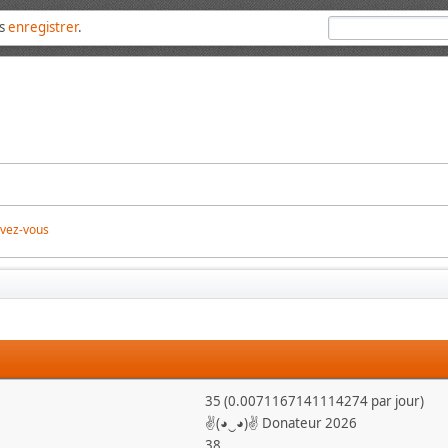
us
enregistrer
.
ivez-vous
35 (0.0071167141114274 par jour)
✌(◕‿◕)✌ Donateur 2026
38