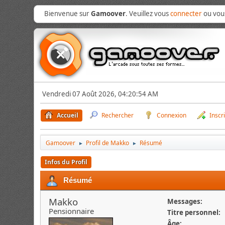
Bienvenue sur
Gamoover
. Veuillez vous
connecter
ou vo
Vendredi 07 Août 2026, 04:20:54 AM
Accueil
Rechercher
Connexion
Inscr
Gamoover
Profil de Makko
Résumé
►
►
Infos du Profil
Résumé
Makko
Messages:
Pensionnaire
Titre personnel:
Âge: