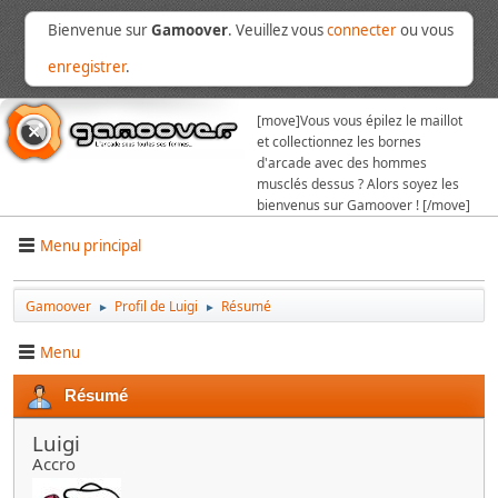
Bienvenue sur
Gamoover
. Veuillez vous
connecter
ou vous
enregistrer
.
[move]
Vous vous épilez le maillot
et collectionnez les bornes
d'arcade avec des hommes
musclés dessus ? Alors soyez les
bienvenus sur Gamoover ! [/move]
Menu principal
Gamoover
Profil de Luigi
Résumé
►
►
Menu
Résumé
Luigi
Accro