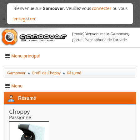
Bienvenue sur
Gamoover
. Veuillez vous
connecter
ou vous
enregistrer
.
[move]
Bienvenue sur Gamoover,
portail francophone de l'arcade.
Menu principal
Gamoover
Profil de Choppy
Résumé
►
►
Menu
Résumé
Choppy
Passionné