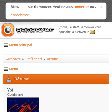
Bienvenue sur
Gamoover
. Veuillez vous
connecter
ou vous
enregistrer
.
[move]
Le staff Gamoover vous
souhaite la bienvenue
Menu principal
Gamoover
Profil de Ysi
Résumé
►
►
Menu
Résumé
Ysi
Confirmé