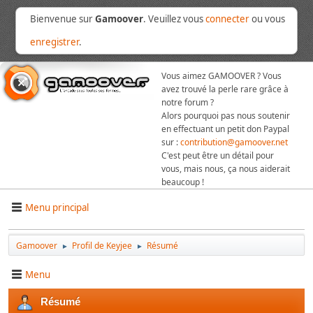
Bienvenue sur
Gamoover
. Veuillez vous
connecter
ou vous
enregistrer
.
Vous aimez GAMOOVER ? Vous
avez trouvé la perle rare grâce à
notre forum ?
Alors pourquoi pas nous soutenir
en effectuant un petit don Paypal
sur :
contribution@gamoover.net
C'est peut être un détail pour
vous, mais nous, ça nous aiderait
beaucoup !
Menu principal
Gamoover
Profil de Keyjee
Résumé
►
►
Menu
Résumé