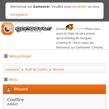
Bienvenue sur
Gamoover
. Veuillez vous
connecter
ou vous
enregistrer
.
[move]
Pour vous
aussi la chipo ne sera jamais
qu'un bootleg de merguez
(c)sushy18 ? Alors soyez les
bienvenus sur Gamoover ! [/move]
Menu principal
Gamoover
Profil de Coolfire
Résumé
►
►
Menu
Résumé
Coolfire
Addict