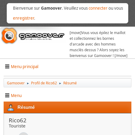
Bienvenue sur
Gamoover
. Veuillez vous
connecter
ou vous
enregistrer
.
[move]
Vous vous épilez le maillot
et collectionnez les bornes
d'arcade avec des hommes
musclés dessus ? Alors soyez les
bienvenus sur Gamoover ! [/move]
Menu principal
Gamoover
Profil de Rico62
Résumé
►
►
Menu
Résumé
Rico62
Touriste