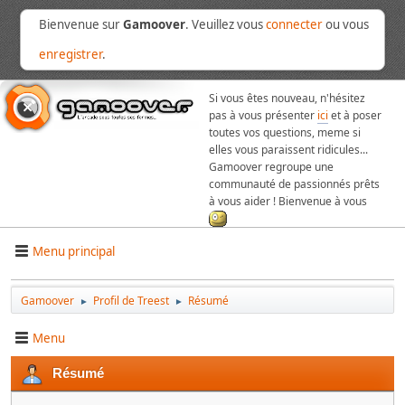
Bienvenue sur
Gamoover
. Veuillez vous
connecter
ou vous
enregistrer
.
Si vous êtes nouveau, n'hésitez
pas à vous présenter
ici
et à poser
toutes vos questions, meme si
elles vous paraissent ridicules...
Gamoover regroupe une
communauté de passionnés prêts
à vous aider ! Bienvenue à vous
Menu principal
Gamoover
Profil de Treest
Résumé
►
►
Menu
Résumé