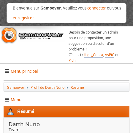
Bienvenue sur
Gamoover
. Veuillez vous
connecter
ou vous
enregistrer
.
Besoin de contacter un admin
pour une proposition, une
suggestion ou discuter d'un
probleme ?
C'est ici :
High_Cobra
,
AsPiC
ou
Pich
Menu principal
Gamoover
Profil de Darth Nuno
Résumé
►
►
Menu
Résumé
Darth Nuno
Team