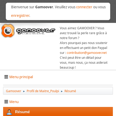
Bienvenue sur
Gamoover
. Veuillez vous
connecter
ou vous
enregistrer
.
Vous aimez GAMOOVER ? Vous
avez trouvé la perle rare grâce à
notre forum ?
Alors pourquoi pas nous soutenir
en effectuant un petit don Paypal
sur :
contribution@gamoover.net
C'est peut être un détail pour
vous, mais nous, ça nous aiderait
beaucoup !
Menu principal
Gamoover
Profil de Maitre_Poulpi
Résumé
►
►
Menu
Résumé