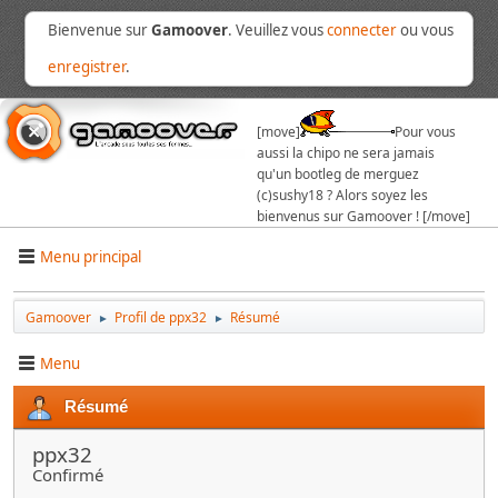
Bienvenue sur
Gamoover
. Veuillez vous
connecter
ou vous
enregistrer
.
[move]
Pour vous
aussi la chipo ne sera jamais
qu'un bootleg de merguez
(c)sushy18 ? Alors soyez les
bienvenus sur Gamoover ! [/move]
Menu principal
Gamoover
Profil de ppx32
Résumé
►
►
Menu
Résumé
ppx32
Confirmé