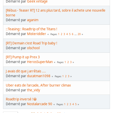
Démarré par
Geek vintage
[Rébus - Teaser RT] 12 ans plus tard, sobre il achete une nouvelle
borne
Démarré par
aganim
::Teasing:: Roadtrip of the Titans !
Démarré par
Misteriddler
1
2
3
4
5
6
...
20
Pages
[RT] Demain c'est Road Trip baby !
Démarré par
olschool
[RT] Pump it up Prex 3
Démarré par
HerosSuperMan
1
2
3
Pages
J avais dit que j arrêtais ....
Démarré par
ducatman1098
1
2
3
Pages
Uber eats de l'arcade, After burner climax
Démarré par
the_vidy
Roadtrip inversé !😁
Démarré par
Nostalarcade 90
1
2
3
4
5
Pages