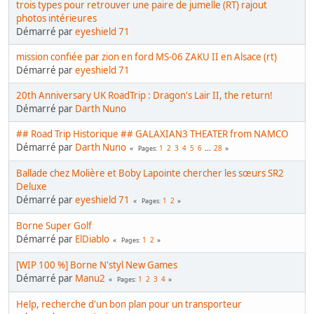
trois types pour retrouver une paire de jumelle (RT) rajout
photos intérieures
Démarré par
eyeshield 71
mission confiée par zion en ford MS-06 ZAKU II en Alsace (rt)
Démarré par
eyeshield 71
20th Anniversary UK RoadTrip : Dragon's Lair II, the return!
Démarré par
Darth Nuno
## Road Trip Historique ## GALAXIAN3 THEATER from NAMCO
Démarré par
Darth Nuno
1
2
3
4
5
6
...
28
Pages
Ballade chez Molière et Boby Lapointe chercher les sœurs SR2
Deluxe
Démarré par
eyeshield 71
1
2
Pages
Borne Super Golf
Démarré par
ElDiablo
1
2
Pages
[WIP 100 %] Borne N'styl New Games
Démarré par
Manu2
1
2
3
4
Pages
Help, recherche d'un bon plan pour un transporteur