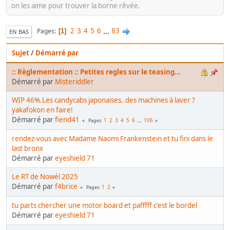
on les aime pour trouver la borne rêvée.
2
3
4
5
6
...
83
Pages
1
EN BAS
Sujet
/
Démarré par
:: Règlementation :: Petites regles sur le teasing...
Démarré par
Misteriddler
WIP 46%.Les candycabs japonaises..des machines à laver ?
yakafokon en faire!
Démarré par
fiend41
1
2
3
4
5
6
...
106
Pages
rendez-vous avec Madame Naomi Frankenstein et tu fini dans le
last bronx
Démarré par
eyeshield 71
Le RT de Nowél 2025
Démarré par
f4brice
1
2
Pages
tu parts chercher une motor board et pafffff c'est le bordel
Démarré par
eyeshield 71