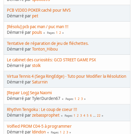
PCB VIDEO POKER caché pour MVS
Démarré par
pet
[Résolu] pcb pac man / puc man !!!
Démarré par
pouls
1
2
Pages
Tentative de réparation de jeu de fléchettes.
Démarré par
Tonton_Hibou
Le cabinet des curiosités: GCD STREET GAME PSX
Démarré par
stolk
Virtua Tennis 4 (Sega RingEdge) - Tuto pour Modifier la Résolution
Démarré par
Saturnin
[Repair Log] Sega Naomi
Démarré par TylerDurden67
1
2
3
Pages
Rhythm Tengoku : Le coup de coeur !!!
Démarré par
zebassprophet
1
2
3
4
5
6
...
22
Pages
Volfied PROM C04-5 à programmer
Démarré par
ldindon
1
2
3
Pages