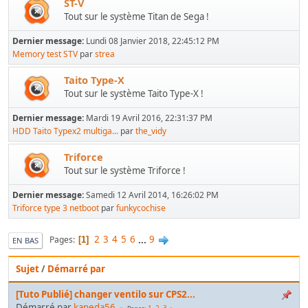
ST-V
Tout sur le système Titan de Sega !
Dernier message:
Lundi 08 Janvier 2018, 22:45:12 PM
Memory test STV
par
strea
Taito Type-X
Tout sur le système Taito Type-X !
Dernier message:
Mardi 19 Avril 2016, 22:31:37 PM
HDD Taito Typex2 multiga...
par
the_vidy
Triforce
Tout sur le système Triforce !
Dernier message:
Samedi 12 Avril 2014, 16:26:02 PM
Triforce type 3 netboot
par
funkycochise
2
3
4
5
6
...
9
Pages
1
EN BAS
Sujet
/
Démarré par
[Tuto Publié] changer ventilo sur CPS2...
Démarré par
kaneda56
1
2
3