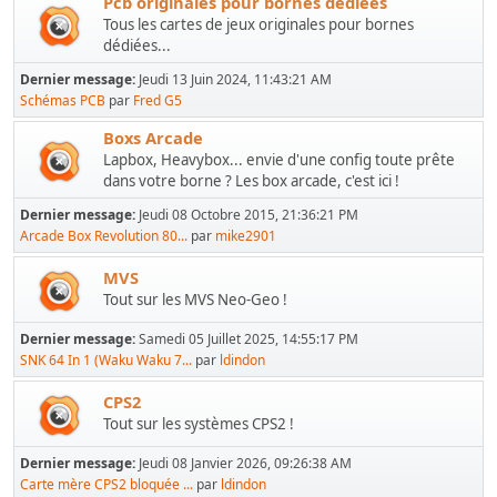
Pcb originales pour bornes dédiées
Tous les cartes de jeux originales pour bornes
dédiées...
Dernier message:
Jeudi 13 Juin 2024, 11:43:21 AM
Schémas PCB
par
Fred G5
Boxs Arcade
Lapbox, Heavybox... envie d'une config toute prête
dans votre borne ? Les box arcade, c'est ici !
Dernier message:
Jeudi 08 Octobre 2015, 21:36:21 PM
Arcade Box Revolution 80...
par
mike2901
MVS
Tout sur les MVS Neo-Geo !
Dernier message:
Samedi 05 Juillet 2025, 14:55:17 PM
SNK 64 In 1 (Waku Waku 7...
par
ldindon
CPS2
Tout sur les systèmes CPS2 !
Dernier message:
Jeudi 08 Janvier 2026, 09:26:38 AM
Carte mère CPS2 bloquée ...
par
ldindon