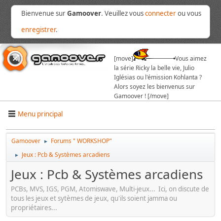
Bienvenue sur
Gamoover
. Veuillez vous
connecter
ou vous
enregistrer
.
[move]
Vous aimez
la série Ricky la belle vie, Julio
Iglésias ou l'émission Kohlanta ?
Alors soyez les bienvenus sur
Gamoover ! [/move]
Menu principal
Gamoover
Forums " WORKSHOP"
►
Jeux : Pcb & Systèmes arcadiens
►
Jeux : Pcb & Systèmes arcadiens
PCBs, MVS, IGS, PGM, Atomiswave, Multi-jeux... Ici, on discute de
tous les jeux et sytèmes de jeux, qu'ils soient jamma ou
propriétaires...