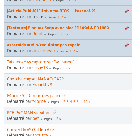
Pages
[Article Publié] L'Universe BIOS ... kessecé ??
Démarré par Invité
1
2
Pages
[Testeurs] Plaques Sega avec bloc FD1094 & FD1089
Démarré par
Runik
1
2
3
Pages
asteroids audio/regulator pcb repair
Démarré par
arcadefever
1
2
Pages
Tatsunoko vs capcom sur "wii based"
Démarré par
sushy18
1
2
Pages
Cherche chipset NANAO GA22
Démarré par
Franckb78
F4brice 5 - Démon des pannes 0
Démarré par
f4brice
1
2
3
4
5
6
...
19
Pages
PCB PAC MAN survitaminé
Démarré par
pet
1
2
Pages
Convert MVS Golden Axe
Démarré par
spokito95