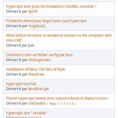
Hyperspin avec juste les émulateurs installés, ca existe ?
Démarré par
djo59
Probleme wheel pour Sega Fusion sous hyperspin
Démarré par
Hugoku32
What kind of emulator is needed to connect to the computer with
mini USB?
Démarré par Join
Comment créer un fichier config par jeux
Démarré par
mutsuyamato
Installation HFSBox 15K dans N'Style
Démarré par
Mandrack
hyperspin tout fait
Démarré par
MustEnergie
Theme Hyperspin Mame Avec custom wheels et Mamu's Icons !
Démarré par
EvilDindon
1
2
3
4
5
6
Pages
Hyperspin.exe " invisible"
Démarré par
jon1813