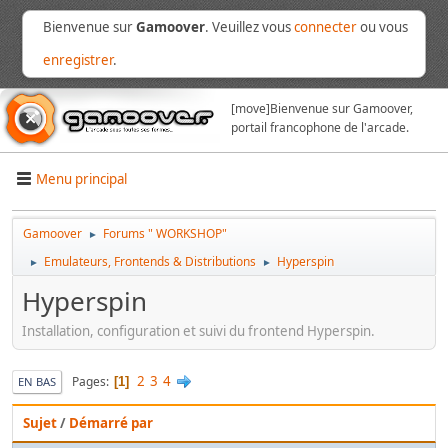
Bienvenue sur
Gamoover
. Veuillez vous
connecter
ou vous
enregistrer
.
[move]
Bienvenue sur Gamoover,
portail francophone de l'arcade.
Menu principal
Gamoover
Forums " WORKSHOP"
►
Emulateurs, Frontends & Distributions
Hyperspin
►
►
Hyperspin
Installation, configuration et suivi du frontend Hyperspin.
2
3
4
Pages
1
EN BAS
Sujet
/
Démarré par