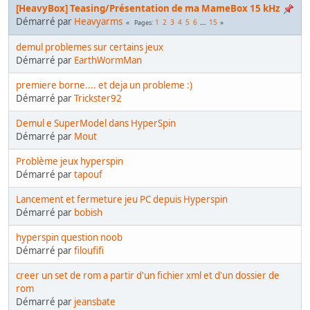
[HeavyBox] Teasing/Présentation de ma MameBox 15 kHz
Démarré par
Heavyarms
1
2
3
4
5
6
...
15
Pages
demul problemes sur certains jeux
Démarré par
EarthWormMan
premiere borne.... et deja un probleme :)
Démarré par
Trickster92
Demul e SuperModel dans HyperSpin
Démarré par
Mout
Problème jeux hyperspin
Démarré par
tapouf
Lancement et fermeture jeu PC depuis Hyperspin
Démarré par
bobish
hyperspin question noob
Démarré par
filoufifi
creer un set de rom a partir d'un fichier xml et d'un dossier de
rom
Démarré par
jeansbate