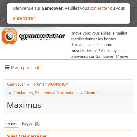
Bienvenue sur
Gamoover
. Veuillez vous
connecter
ou vous
enregistrer
.
[move]
Vous vous épilez le maillot
et collectionnez les bornes
d'arcade avec des hommes
musclés dessus ? Alors soyez les
bienvenus sur Gamoover ! [/move]
Menu principal
Gamoover
Forums " WORKSHOP"
►
Emulateurs, Frontends & Distributions
Maximus
►
►
Maximus
Pages
1
EN BAS
Sujet
/
Démarré par