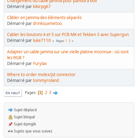
Changement du cable jamma pour pandora box
Démarré par
kikirpg67
Câbler en Jamma des éléments séparés
Démarré par
drinksuxmetoo
Cabler les boutons 4 et 5 sur PCB MK et Tekken 3 avec Supergun
Démarré par
luke7110
1
2
Pages
Adapter un cable jamma sur une vielle platine inconnue : où sont
les RGB ?
Démarré par
Furylax
Where to order molex/jst connector
Démarré par
tommyroland
2
3
Pages
1
EN HAUT
Sujet déplacé
Sujet bloqué
Sujet épinglé
Sujets que vous suivez