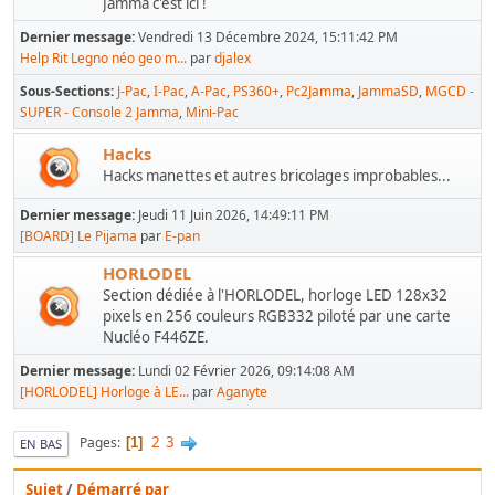
Jamma c'est ici !
Dernier message:
Vendredi 13 Décembre 2024, 15:11:42 PM
Help Rit Legno néo geo m...
par
djalex
Sous-Sections
J-Pac
I-Pac
A-Pac
PS360+
Pc2Jamma
JammaSD
MGCD -
SUPER - Console 2 Jamma
Mini-Pac
Hacks
Hacks manettes et autres bricolages improbables...
Dernier message:
Jeudi 11 Juin 2026, 14:49:11 PM
[BOARD] Le Pijama
par
E-pan
HORLODEL
Section dédiée à l'HORLODEL, horloge LED 128x32
pixels en 256 couleurs RGB332 piloté par une carte
Nucléo F446ZE.
Dernier message:
Lundi 02 Février 2026, 09:14:08 AM
[HORLODEL] Horloge à LE...
par
Aganyte
2
3
Pages
1
EN BAS
Sujet
/
Démarré par