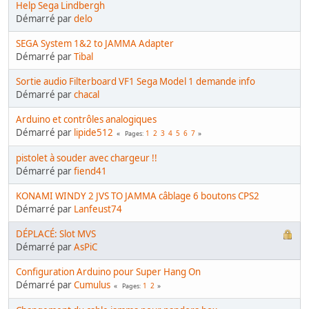
Help Sega Lindbergh
Démarré par
delo
SEGA System 1&2 to JAMMA Adapter
Démarré par
Tibal
Sortie audio Filterboard VF1 Sega Model 1 demande info
Démarré par
chacal
Arduino et contrôles analogiques
Démarré par
lipide512
1
2
3
4
5
6
7
Pages
pistolet à souder avec chargeur !!
Démarré par
fiend41
KONAMI WINDY 2 JVS TO JAMMA câblage 6 boutons CPS2
Démarré par
Lanfeust74
DÉPLACÉ: Slot MVS
Démarré par
AsPiC
Configuration Arduino pour Super Hang On
Démarré par
Cumulus
1
2
Pages