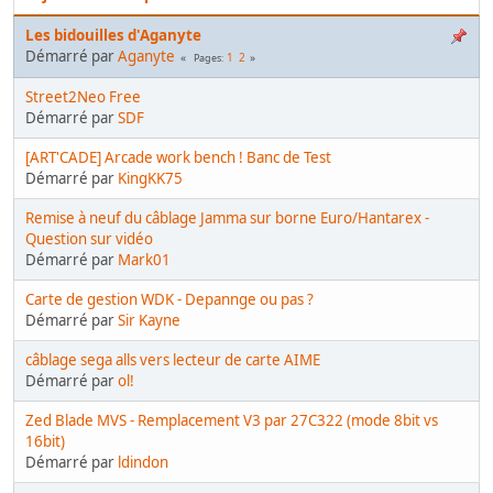
Les bidouilles d'Aganyte
Démarré par
Aganyte
1
2
Pages
Street2Neo Free
Démarré par
SDF
[ART'CADE] Arcade work bench ! Banc de Test
Démarré par
KingKK75
Remise à neuf du câblage Jamma sur borne Euro/Hantarex -
Question sur vidéo
Démarré par
Mark01
Carte de gestion WDK - Depannge ou pas ?
Démarré par
Sir Kayne
câblage sega alls vers lecteur de carte AIME
Démarré par
ol!
Zed Blade MVS - Remplacement V3 par 27C322 (mode 8bit vs
16bit)
Démarré par
ldindon