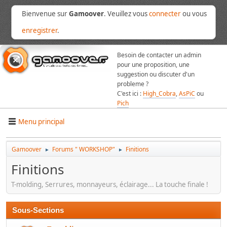
Bienvenue sur
Gamoover
. Veuillez vous
connecter
ou vous
enregistrer
.
Besoin de contacter un admin
pour une proposition, une
suggestion ou discuter d'un
probleme ?
C'est ici :
High_Cobra
,
AsPiC
ou
Pich
Menu principal
Gamoover
Forums " WORKSHOP"
Finitions
►
►
Finitions
T-molding, Serrures, monnayeurs, éclairage... La touche finale !
Sous-Sections