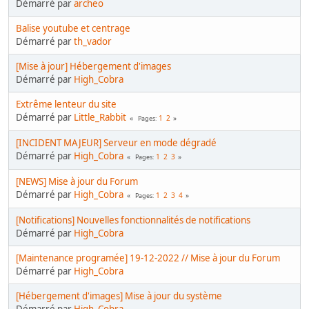
Démarré par
archeo
Balise youtube et centrage
Démarré par
th_vador
[Mise à jour] Hébergement d'images
Démarré par
High_Cobra
Extrême lenteur du site
Démarré par
Little_Rabbit
1
2
Pages
[INCIDENT MAJEUR] Serveur en mode dégradé
Démarré par
High_Cobra
1
2
3
Pages
[NEWS] Mise à jour du Forum
Démarré par
High_Cobra
1
2
3
4
Pages
[Notifications] Nouvelles fonctionnalités de notifications
Démarré par
High_Cobra
[Maintenance programée] 19-12-2022 // Mise à jour du Forum
Démarré par
High_Cobra
[Hébergement d'images] Mise à jour du système
Démarré par
High_Cobra