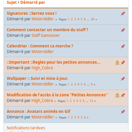
Sujet
/
Démarré par
Signatures ::Servez vous !
Démarré par
Misteriddler
1
2
3
4
5
6
...
30
Pages
Comment contacter un membre du staff ?
Démarré par
Staff Gamoover
Calendrier : Comment ca marche ?
Démarré par
Misteriddler
::Important ::Regles pour les petites annonces...
Démarré par
High_Cobra
Wallpaper :: Suivi et mise à jour.
Démarré par
Misteriddler
1
2
3
4
5
6
...
9
Pages
Modification de l'accès à la zone "Petites Annonces"
Démarré par
High_Cobra
1
2
3
4
5
6
...
13
Pages
Annonce : Avatars animés en Gif
Démarré par
Misteriddler
1
2
3
4
5
6
Pages
Notifications tardives