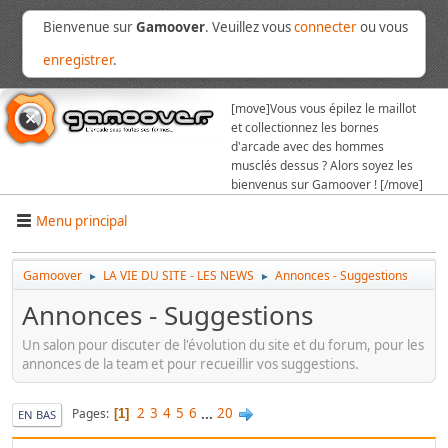
Bienvenue sur
Gamoover
. Veuillez vous
connecter
ou vous
enregistrer
.
[move]
Vous vous épilez le maillot
et collectionnez les bornes
d'arcade avec des hommes
musclés dessus ? Alors soyez les
bienvenus sur Gamoover ! [/move]
Menu principal
Gamoover
LA VIE DU SITE - LES NEWS
Annonces - Suggestions
►
►
Annonces - Suggestions
Un salon pour discuter de l'évolution du site et du forum, pour les
annonces de la team et pour recueillir vos suggestions.
2
3
4
5
6
...
20
Pages
1
EN BAS