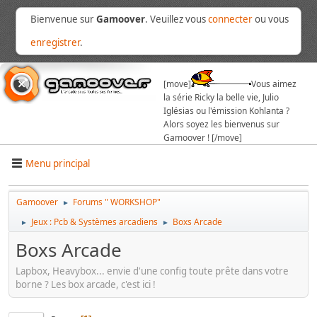
Bienvenue sur
Gamoover
. Veuillez vous
connecter
ou vous
enregistrer
.
[move]
Vous aimez
la série Ricky la belle vie, Julio
Iglésias ou l'émission Kohlanta ?
Alors soyez les bienvenus sur
Gamoover ! [/move]
Menu principal
Gamoover
Forums " WORKSHOP"
►
Jeux : Pcb & Systèmes arcadiens
Boxs Arcade
►
►
Boxs Arcade
Lapbox, Heavybox... envie d'une config toute prête dans votre
borne ? Les box arcade, c'est ici !