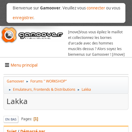
Bienvenue sur
Gamoover
. Veuillez vous
connecter
ou vous
enregistrer
.
[move]
Vous vous épilez le maillot
et collectionnez les bornes
d'arcade avec des hommes
musclés dessus ? Alors soyez les
bienvenus sur Gamoover ! [/move]
Menu principal
Gamoover
Forums " WORKSHOP"
►
Emulateurs, Frontends & Distributions
Lakka
►
►
Lakka
Pages
1
EN BAS
Sujet
/
Démarré par