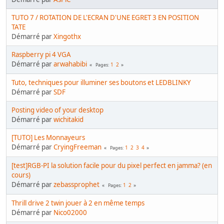
TUTO 7 / ROTATION DE L'ECRAN D'UNE EGRET 3 EN POSITION
TATE
Démarré par
Xingothx
Raspberry pi 4 VGA
Démarré par
arwahabibi
1
2
Pages
Tuto, techniques pour illuminer ses boutons et LEDBLINKY
Démarré par
SDF
Posting video of your desktop
Démarré par
wichitakid
[TUTO] Les Monnayeurs
Démarré par
CryingFreeman
1
2
3
4
Pages
[test]RGB-PI la solution facile pour du pixel perfect en jamma? (en
cours)
Démarré par
zebassprophet
1
2
Pages
Thrill drive 2 twin jouer à 2 en même temps
Démarré par
Nico02000