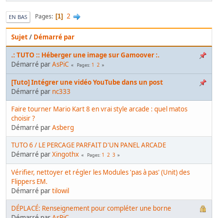
2
Pages
1
EN BAS
Sujet
/
Démarré par
.: TUTO :: Héberger une image sur Gamoover :.
Démarré par
AsPiC
1
2
Pages
[Tuto] Intégrer une vidéo YouTube dans un post
Démarré par
nc333
Faire tourner Mario Kart 8 en vrai style arcade : quel matos
choisir ?
Démarré par
Asberg
TUTO 6 / LE PERCAGE PARFAIT D'UN PANEL ARCADE
Démarré par
Xingothx
1
2
3
Pages
Vérifier, nettoyer et régler les Modules 'pas à pas' (Unit) des
Flippers EM.
Démarré par
tilowil
DÉPLACÉ: Renseignement pour compléter une borne
Démarré par
AsPiC