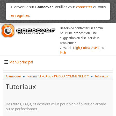
Bienvenue sur
Gamoover
. Veuillez vous
connecter
ou vous
enregistrer
.
Besoin de contacter un admin
pour une proposition, une
suggestion ou discuter d'un
probleme ?
C'est ici :
High_Cobra
,
AsPiC
ou
Pich
Menu principal
Gamoover
Forums "ARCADE - PAR OU COMMENCER ?"
Tutoriaux
►
►
Tutoriaux
Des tutos, FAQs, et dossiers velus pour bien débuter en arcade
ou se perfectionner.