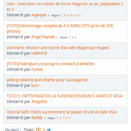
Tuto : Interfacer un retour de force Happ sur un pc, playstation 2
et 3
Démarré par
Aganyte
1
2
3
4
5
6
Pages
[TUTO] Démontage complet de A-Z AERO CITY (près de 200
photos)
Démarré par
Angel Nanaki
1
2
Pages
comment rénover une borne d'arcade étapes par étapes.
Démarré par
mik8470
[TUTO] Fabriquez vos propres contacts à lamelles
Démarré par
nussss
petit problème avec Mame pour sauvegarder
Démarré par
burr
TUTO 5 / NETTOYAGE DE LA SUEDINE DES BANCS HARICOT SEGA
Démarré par
Xingothx
Tutoriel Soft-15KHz ou comment se passer d'une Arcade VGA
Démarré par
Baddy
1
2
3
4
Pages
2
Pages
1
EN HAUT