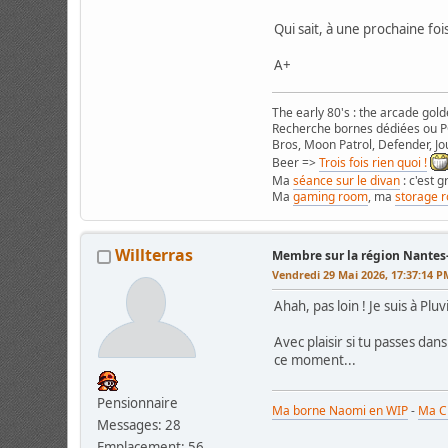
Qui sait, à une prochaine fois
A+
The early 80's : the arcade gold
Recherche bornes dédiées ou PC
Bros, Moon Patrol, Defender, Jou
Beer =>
Trois fois rien quoi !
Ma
séance sur le divan
: c'est 
Ma
gaming room
, ma
storage 
Willterras
Membre sur la région Nante
Vendredi 29 Mai 2026, 17:37:14 P
Ahah, pas loin ! Je suis à Pl
Avec plaisir si tu passes dans
ce moment...
Pensionnaire
Ma borne Naomi en WIP
-
Ma C
Messages: 28
Emplacement: 56