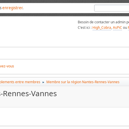
us
enregistrer
.
Besoin de contacter un admin po
C'est ici :
High_Cobra
,
AsPiC
ou
ivez-vous
blements entre membres
Membre sur la région Nantes-Rennes-Vannes
►
s-Rennes-Vannes