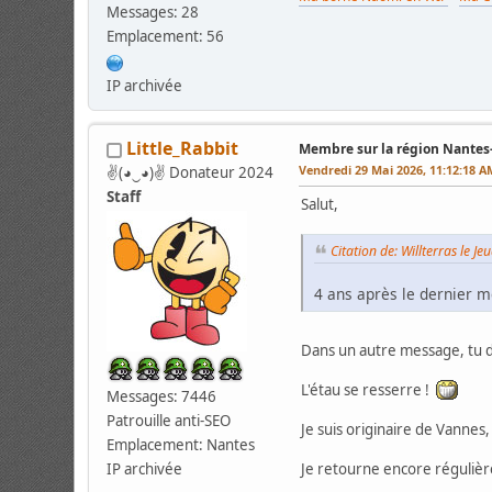
Messages: 28
Emplacement: 56
IP archivée
Little_Rabbit
Membre sur la région Nante
Vendredi 29 Mai 2026, 11:12:18 A
✌(◕‿◕)✌ Donateur 2024
Staff
Salut,
Citation de: Willterras le 
4 ans après le dernier
Dans un autre message, tu d
L'étau se resserre !
Messages: 7446
Patrouille anti-SEO
Je suis originaire de Vannes
Emplacement: Nantes
Je retourne encore réguliè
IP archivée