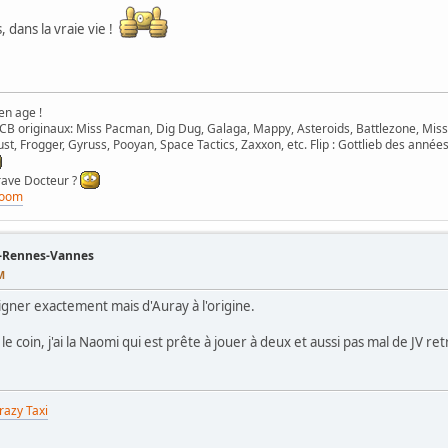
, dans la vraie vie !
en age !
B originaux: Miss Pacman, Dig Dug, Galaga, Mappy, Asteroids, Battlezone, Miss
st, Frogger, Gyruss, Pooyan, Space Tactics, Zaxxon, etc. Flip : Gottlieb des années
grave Docteur ?
room
s-Rennes-Vannes
M
uvigner exactement mais d'Auray à l'origine.
 le coin, j'ai la Naomi qui est prête à jouer à deux et aussi pas mal de JV ret
razy Taxi