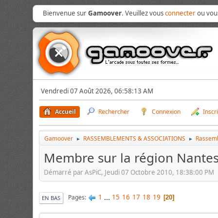
Bienvenue sur
Gamoover
. Veuillez vous
connecter
ou vo
Vendredi 07 Août 2026, 06:58:13 AM
Accueil
Rechercher
Connexion
Inscr
Gamoover
RASSEMBLEMENTS & ASSOCIATIONS
Rassem
►
►
Membre sur la région Nante
Démarré par AsPiC, Jeudi 07 Octobre 2010, 18:38:00 PM
1
...
15
16
17
18
19
Pages
20
EN BAS