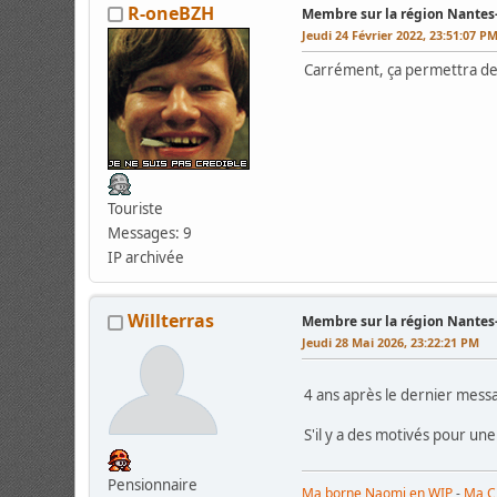
R-oneBZH
Membre sur la région Nante
Jeudi 24 Février 2022, 23:51:07 P
Carrément, ça permettra de c
Touriste
Messages: 9
IP archivée
Willterras
Membre sur la région Nante
Jeudi 28 Mai 2026, 23:22:21 PM
4 ans après le dernier mes
S'il y a des motivés pour une
Pensionnaire
Ma borne Naomi en WIP
-
Ma C