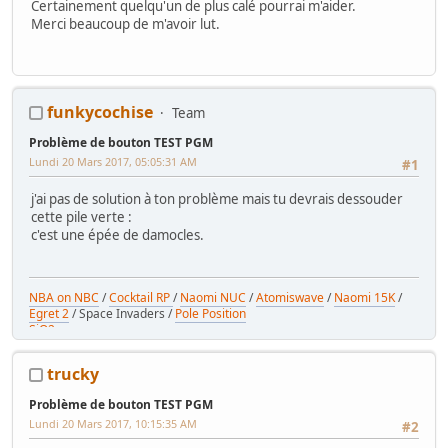
Certainement quelqu'un de plus calé pourrai m'aider.
Merci beaucoup de m'avoir lut.
funkycochise
Team
Problème de bouton TEST PGM
Lundi 20 Mars 2017, 05:05:31 AM
#1
j'ai pas de solution à ton problème mais tu devrais dessouder
cette pile verte :
c'est une épée de damocles.
NBA on NBC
/
Cocktail RP
/
Naomi NUC
/
Atomiswave
/
Naomi 15K
/
Egret 2
/ Space Invaders /
Pole Position
SiO2
trucky
Problème de bouton TEST PGM
Lundi 20 Mars 2017, 10:15:35 AM
#2