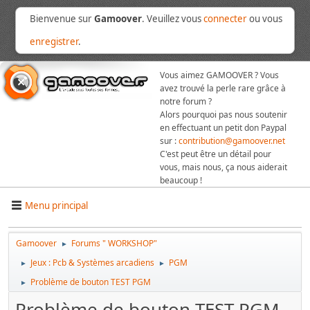
Bienvenue sur
Gamoover
. Veuillez vous
connecter
ou vous
enregistrer
.
Vous aimez GAMOOVER ? Vous
avez trouvé la perle rare grâce à
notre forum ?
Alors pourquoi pas nous soutenir
en effectuant un petit don Paypal
sur :
contribution@gamoover.net
C'est peut être un détail pour
vous, mais nous, ça nous aiderait
beaucoup !
Menu principal
Gamoover
Forums " WORKSHOP"
►
Jeux : Pcb & Systèmes arcadiens
PGM
►
►
Problème de bouton TEST PGM
►
Problème de bouton TEST PGM