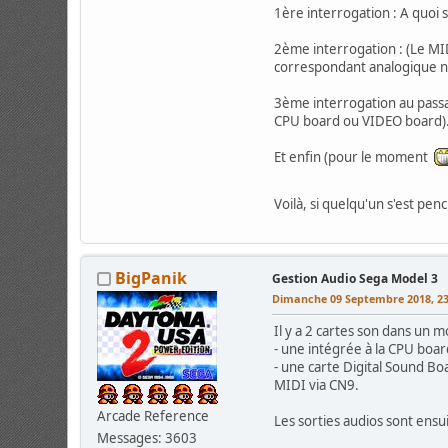
1ère interrogation : A quoi 
2ème interrogation : (Le MID
correspondant analogique non
3ème interrogation au passage
CPU board ou VIDEO board).
Et enfin (pour le moment
Voilà, si quelqu'un s'est pen
BigPanik
Gestion Audio Sega Model 3
Dimanche 09 Septembre 2018, 23
Il y a 2 cartes son dans un m
- une intégrée à la CPU boar
- une carte Digital Sound 
MIDI via CN9.
Arcade Reference
Les sorties audios sont ensui
Messages: 3603