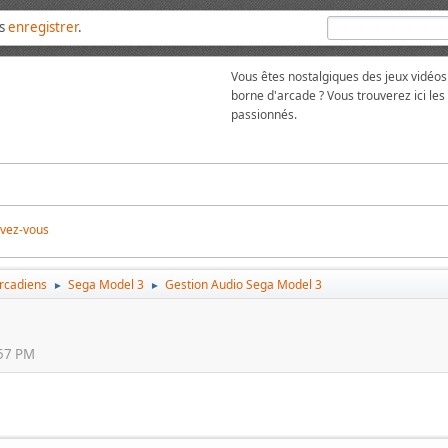
us
enregistrer
.
Vous êtes nostalgiques des jeux vidéos
borne d'arcade ? Vous trouverez ici l
passionnés.
ivez-vous
arcadiens
Sega Model 3
Gestion Audio Sega Model 3
►
►
:57 PM