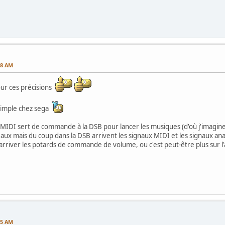
08 AM
our ces précisions
 simple chez sega
t MIDI sert de commande à la DSB pour lancer les musiques (d'où j'imagi
eaux mais du coup dans la DSB arrivent les signaux MIDI et les signaux anal
arriver les potards de commande de volume, ou c'est peut-être plus sur l'
45 AM