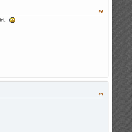
#6
ini...
#7