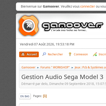
Bienvenue sur
Gamoover
. Veuillez vous
connecter
ou vo
Vendredi 07 Août 2026, 19:53:18 PM
Accueil
Rechercher
Connexion
Inscr
Gamoover
Forums " WORKSHOP"
Jeux : Pcb & Systèmes 
►
►
Gestion Audio Sega Model 3
Démarré par delo, Dimanche 09 Septembre 2018, 15:07
Pages
1
EN BAS