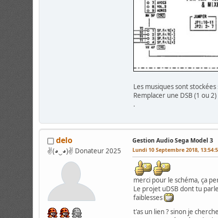
Les musiques sont stockées 
Remplacer une DSB (1 ou 2) 
.
delo
Gestion Audio Sega Model 3
Lundi 10 Septembre 2018, 13:54:
✌(◕‿◕)✌ Donateur 2025
merci pour le schéma, ça p
Le projet uDSB dont tu parl
faiblesses
t'as un lien ? sinon je cherch