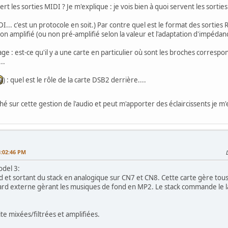
sert les sorties MIDI ? Je m'explique : je vois bien à quoi servent les sor
I... c'est un protocole en soit.) Par contre quel est le format des sorties
 amplifié (ou non pré-amplifié selon la valeur et l'adaptation d'impédanc
 : est-ce qu'il y a une carte en particulier où sont les broches correspond
..
) : quel est le rôle de la carte DSB2 derrière....
ché sur cette gestion de l'audio et peut m'apporter des éclaircissents je m
:02:46 PM
odel 3:
d et sortant du stack en analogique sur CN7 et CN8. Cette carte gère tous
Board externe gèrant les musiques de fond en MP2. Le stack commande le
te mixées/filtrées et amplifiées.